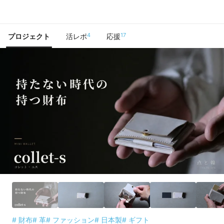
で手に入れよう
4
17
プロジェクト
活レポ
応援
# 財布
# 革
# ファッション
# 日本製
# ギフト