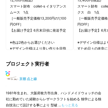
15,400円(税込)
12,100円(税込)
スマート財布 coll
スマート財布 collet-s イタリアンス
クス 白 1点
ムース 1点
［一般販売予定価格16
［一般販売予定価格13,200円の1,100
円OFF］
円OFF］
【お届け予定】6月
【お届け予定】6月末日頃に発送予定
※デザイン仕様はよ
※色は2色からお選びください
すため日々の改良に
※デザイン仕様はより良い作りを目指
合がありますので予
すため日々の改良により変更になる場
※輸入皮革になりま
合がありますので予めご了承ください
プロジェクト実行者
に時間がかかること
※輸入皮革になりますので材料の入荷
を尽くして仕入れ 
に時間がかかることがあります 最善
場合によっては予定
を尽くして仕入れ 製作をいたしますが
京都 点と線
れる場合があります
場合によっては予定より出荷時期が遅
れる場合があります
1981年生まれ、大阪府枚方市出身、ハンドメイドウォッチの会
社に勤めていた経験からレザークラフトを始める 独学による独
適格請求書発行事業
自技法にて設計する事により 型破 …
もっと見る