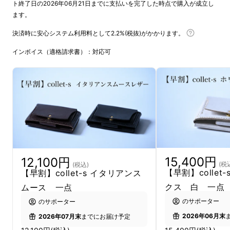
ト終了日の2026年06月21日までに支払いを完了した時点で購入が成立し
ます。
決済時に安心システム利用料として2.2%(税抜)がかかります。
インボイス（適格請求書）：対応可
15,400円
12,100円
(税
(税込)
【早割】collet
【早割】collet-s イタリアンス
クス 白 一点
ムース 一点
のサポーター
のサポーター
2026年06月末
2026年07月末
までにお届け予定