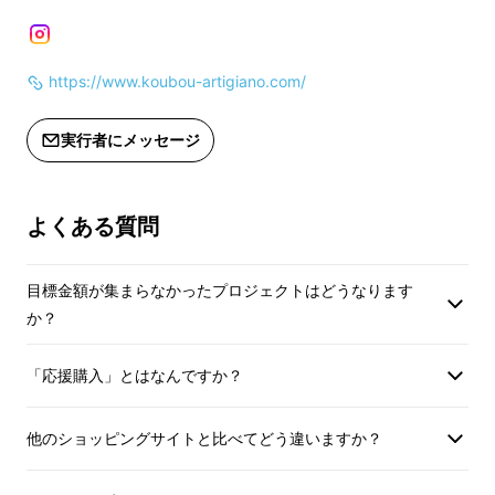
（適格請求書発行事
適格請求書発行事業者登録番号：あり
載のあるインボイス
（適格請求書発行事業者登録番号の記
Makuakeメッセ
載のあるインボイスが必要な場合は、
https://www.koubou-artigiano.com/
お問合せください）
Makuakeメッセージにて実行者に直接
お問合せください）
実行者にメッセージ
よくある質問
目標金額が集まらなかったプロジェクトはどうなります
か？
「応援購入」とはなんですか？
他のショッピングサイトと比べてどう違いますか？