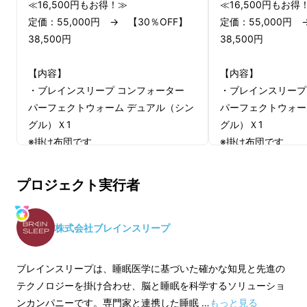
≪16,500円もお得！≫
≪16,500円もお得
定価：55,000円 → 【30％OFF】
定価：55,000円 
38,500円
38,500円
【内容】
【内容】
・ブレインスリープ コンフォーター
・ブレインスリープ
パーフェクトウォーム デュアル（シン
パーフェクトウォー
グル）Ｘ1
グル）Ｘ1
※掛け布団です
※掛け布団です
≪お届け予定≫
≪お届け予定≫
プロジェクト実行者
11月4日（月）までに決済済みの方
2024年12月中旬お
2024年11月中旬お届け
※適格請求書発行事
株式会社ブレインスリープ
※適格請求書発行事業者登録番号の記
載のあるインボイス
載のあるインボイスが必要な場合は、
Makuakeメッセ
ブレインスリープは、睡眠医学に基づいた確かな知見と先進の
Makuakeメッセージにて実行者に直接
お問合せください
テクノロジーを掛け合わせ、脳と睡眠を科学するソリューショ
お問合せください
ンカンパニーです。専門家と連携した睡眠 …
もっと見る