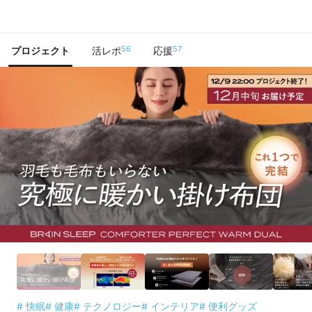
で手に入れよう
56
57
プロジェクト
活レポ
応援
# 快眠
# 健康
# テクノロジー
# インテリア
# 便利グッズ