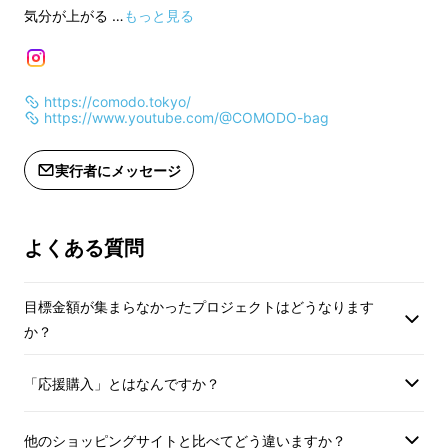
インボイス（適格請
気分が上がる …
もっと見る
インボイス（適格請求書）：対応可
https://comodo.tokyo/
https://www.youtube.com/@COMODO-bag
実行者にメッセージ
▍
上品なスクエア型の実現と
形状維持
よくある質問
ユニセックスでお持ちいただけるシンプルかつ
目標金額が集まらなかったプロジェクトはどうなります
上品なデザインと形状維持を目指し、チームで
か？
の検討と試行錯誤を行いました。
「応援購入」とはなんですか？
スクエアをより綺麗にみせるための細かいサイ
他のショッピングサイトと比べてどう違いますか？