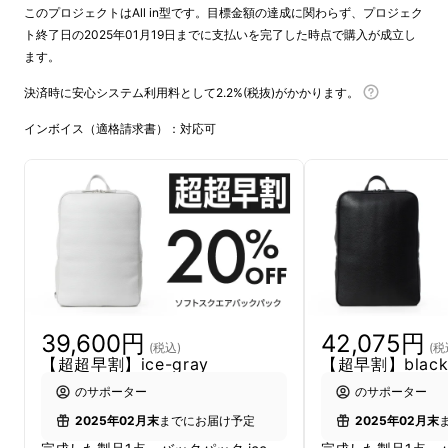
このプロジェクトはAll in型です。目標金額の達成に関わらず、プロジェク
ト終了日の2025年01月19日までに支払いを完了した時点で購入が成立し
ます。
決済時に安心システム利用料として2.2%(税抜)がかかります。
お客さまの声をカタチに
インボイス（適格請求書）：対応可
私たちCOMODOではこれまでにもオリジナル
リュックを複数手がけてきました。どれもご好
評をいただいてまいりましたが、「こういうの
があったら！」とご要望をいただくこともござ
いました。
これまでにお客さまからいただいたお声の一つ
39,600円
42,075円
一つが本企画のスタートのきっかけとなりまし
(税込)
(税
【超超早割】ice-gray
【超早割】blac
た。
のサポーター
のサポーター
2025年02月末
までにお届け予定
2025年02月末