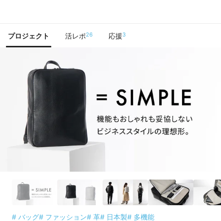
で手に入れよう
26
3
プロジェクト
活レポ
応援
# バッグ
# ファッション
# 革
# 日本製
# 多機能