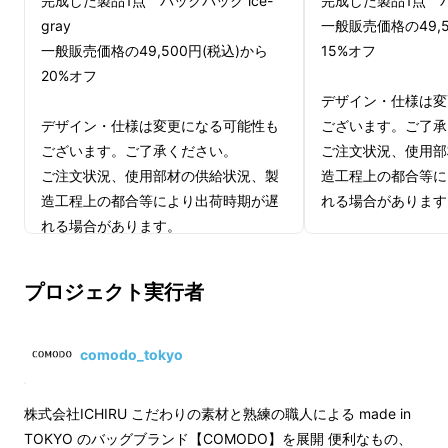
完成した製品1点 バックパック ice-
完成した製品1点 バ
gray
一般販売価格の49,5
一般販売価格の49,500円(税込)から
15%オフ
20%オフ
デザイン・仕様は変
スクエア型のリュックをお探しのお客さまから
デザイン・仕様は変更になる可能性も
ございます。ご了承
最も多かったリクエストは
「形状を保ったまま
ございます。ご了承ください。
ご注文状況、使用部
背負いたい」「COMODOの既存商品よりも少
ご注文状況、使用部材の供給状況、製
造工程上の都合等に
し大きめのサイズ感のリュックが欲しい」と
造工程上の都合等により出荷時期が遅
れる場合があります
れる場合があります。
いったお声です。
＜インボイス＞
それらにお応えすべく、商品企画を進めてまい
＜インボイス＞
・適格請求書発行事
りました。
プロジェクト実行者
・適格請求書発行事業者登録番号：あ
り
り
（適格請求書発行事
（適格請求書発行事業者登録番号の記
載のあるインボイス
comodo_tokyo
載のあるインボイスが必要な場合は、
Makuakeメッセ
Makuakeメッセージにて実行者に直接
お問合せください）
株式会社ICHIRU こだわりの素材と熟練の職人による made in
お問合せください）
TOKYO のバッグブランド【COMODO】を展開 便利なもの、