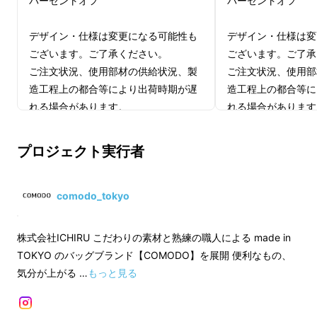
パーセントオフ
パーセントオフ
デザイン・仕様は変更になる可能性も
デザイン・仕様は変
Ritta Carry
ございます。ご了承ください。
ございます。ご了承
ご注文状況、使用部材の供給状況、製
ご注文状況、使用部
エフォートレストート
造工程上の都合等により出荷時期が遅
造工程上の都合等に
れる場合があります。
れる場合があります
＜インボイス＞
＜インボイス＞
プロジェクト実行者
・適格請求書発行事業者登録番号：あ
・適格請求書発行事
り
り
（適格請求書発行事業者登録番号の記
（適格請求書発行事
comodo_tokyo
載のあるインボイスが必要な場合は、
載のあるインボイス
Makuakeメッセージにて実行者に直接
Makuakeメッセ
株式会社ICHIRU こだわりの素材と熟練の職人による made in
お問合せください）
お問合せください）
TOKYO のバッグブランド【COMODO】を展開 便利なもの、
気分が上がる …
もっと見る