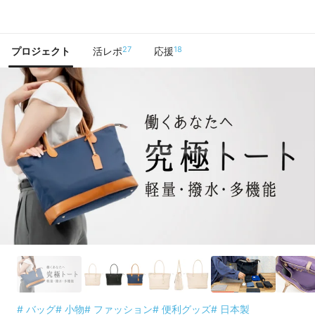
で手に入れよう
27
18
プロジェクト
活レポ
応援
# バッグ
# 小物
# ファッション
# 便利グッズ
# 日本製