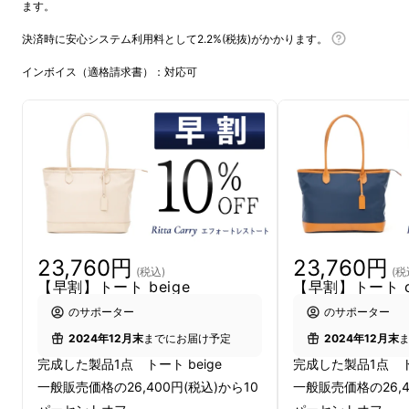
Carry」は、お仕事をされている皆さまを中心
ます。
に大変ご好評をいただいているシリーズです。
決済時に安心システム利用料として2.2%(税抜)がかかります。
インボイス（適格請求書）：対応可
お客さまのお声から本企画がスタート
Ritta Carry エフォートレストートは、Ritta
Carryの仕事用トートの第二弾です。
コロナ禍で生活様式が大きく変わったことを意
識して設計された第一弾のお仕事トートは、現
在も好評をいただいていますが、少し余裕を
持った容量のつくりになっています。
23,760円
23,760円
(税込)
(税
お客さまから「もっと気楽に手軽に使えるもう
【早割】トート beige
【早割】トート c
一回り小さいのがあると嬉しい！」そんなお声
のサポーター
のサポーター
もお聞きしていました。そこで、今回のエ
2024年12月末
までにお届け予定
2024年12月末
フォートレストートは、そんなお声にお応えす
完成した製品1点 トート beige
完成した製品1点 トー
べく、企画を進めています！
一般販売価格の26,400円(税込)から10
一般販売価格の26,4