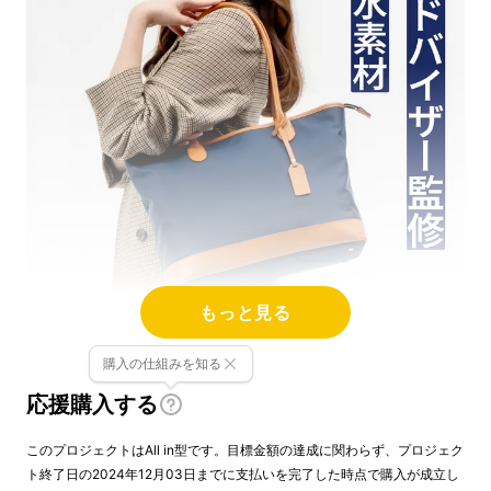
もっと見る
購入の仕組みを知る
応援購入する
整理収納アドバイザーの中山真由美さんと私た
このプロジェクトはAll in型です。目標金額の達成に関わらず、プロジェク
ちCOMODOとのコラボシリーズ「Ritta
ト終了日の2024年12月03日までに支払いを完了した時点で購入が成立し