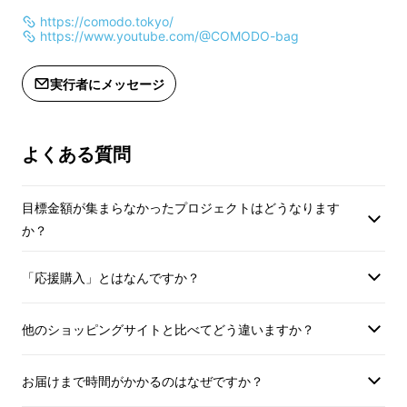
https://comodo.tokyo/
https://www.youtube.com/@COMODO-bag
実行者にメッセージ
▍ A4資料とPCはマスト！必要な
モノを想定した設計
よくある質問
エフォートレストートは、毎日のお仕事のシー
目標金額が集まらなかったプロジェクトはどうなります
ンに必要なモノを考え尽くして設計をしていま
か？
す。
「応援購入」とはなんですか？
ビジネスシーンでよく利用されるA4サイズの
資料、PCやタブレットをはじめ必要なモノを
他のショッピングサイトと比べてどう違いますか？
洗い出すことから開始。PCを最大13.3インチ
と想定し、その大きさを最大値としてバッグの
お届けまで時間がかかるのはなぜですか？
サイズを設計しています。