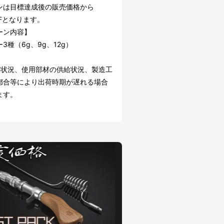
ンは目標達成後の販売価格から
FFとなります。
ーン内容】
3種（6g、9g、12g）
文状況、使用部材の供給状況、製造工
都合等により出荷時期が遅れる場合
ます。