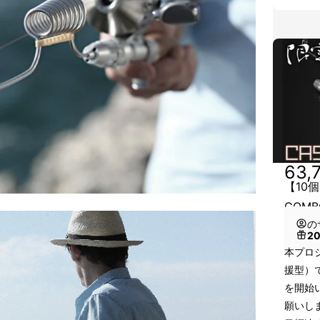
63,
【10個
COM
の
2
本プロジェ
援型）
を開始
願いし