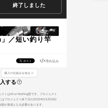
終了しました
tem」／短い釣り竿
埋め込み
購入の仕組みを知る
購入する
トはAll or Nothing型です。プロジェクト
はプロジェクト終了日の2020年03月06日
金額が達成となる必要があります。