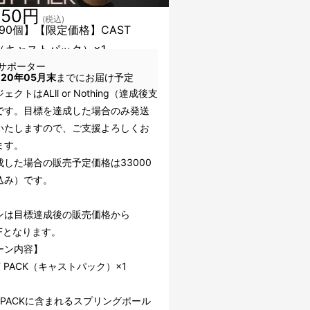
050円
(税込)
90個】【限定価格】CAST
K（キャストパック）×1
サポーター
020年05月末
までにお届け予定
クトはALll or Nothing（達成後支
です。目標を達成した場合のみ発送
いたしますので、ご支援よろしくお
ます。
成した場合の販売予定価格は33000
込み）です。
ンは目標達成後の販売価格から
FFとなります。
ーン内容】
T PACK（キャストパック）×1
T PACKに含まれるスプリングポール