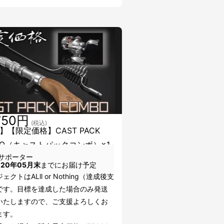
750円
(税込)
】【限定価格】CAST PACK
BO（キャストパックコンボ）×1
サポーター
020年05月末
までにお届け予定
クトはALll or Nothing（達成後支
です。目標を達成した場合のみ発送
いたしますので、ご支援よろしくお
ます。