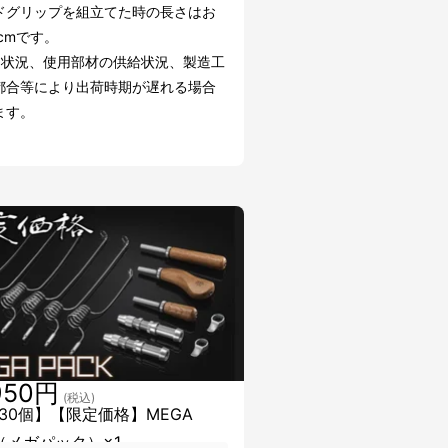
ドグリップを組立てた時の長さはお
cmです。
文状況、使用部材の供給状況、製造工
都合等により出荷時期が遅れる場合
ます。
950円
(税込)
30個】【限定価格】MEGA
K（メガパック）×1