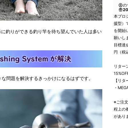
の
2
本プロジェ
援型）
を開始
単に釣りができる釣り竿を待ち望んでいた人は多い
願いし
目標達
円（税
リター
15%O
em は、様々な問題を解決するきっかけになるはずです。
【リタ
・MEG
※ご注
程上の
があり