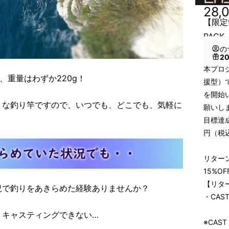
28,
【限定
PAC
の
2
本プロジェ
、重量はわずか220g！
援型）
を開始
トな釣り竿ですので、いつでも、どこでも、気軽に
願いし
目標達
円（税
リター
15%O
【リタ
況で釣りをあきらめた経験ありませんか？
・CAS
くキャスティングできない…
※CAS