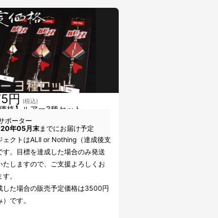
75円
(税込)
価格】ルアー3種セット
サポーター
020年05月末
までにお届け予定
クトはALll or Nothing（達成後支
です。目標を達成した場合のみ発送
いたしますので、ご支援よろしくお
ます。
成した場合の販売予定価格は3500円
み）です。