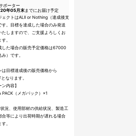
サポーター
020年05月末
までにお届け予定
クトはALll or Nothing（達成後支
です。目標を達成した場合のみ発送
いたしますので、ご支援よろしくお
ます。
成した場合の販売予定価格は67000
込み）です。
ンは目標達成後の販売価格から
FFとなります。
ーン内容】
A PACK（メガパック）×1
文状況、使用部材の供給状況、製造工
都合等により出荷時期が遅れる場合
ます。