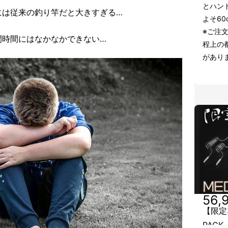
とハン
には従来の釣り竿だと大きすぎる…
よそ60
※ご注
間時間にはなかなかできない…
程上の
があり
56,
【限定
PAC