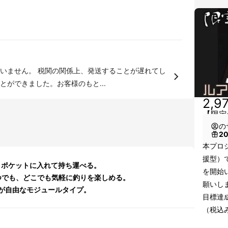
送することが遅れてし
ができました。お客様のもと...
2,9
【限定
の
2
本プロジェ
援型）
g！ポケットに入れて持ち運べる。
を開始
つでも、どこでも気軽に釣りを楽しめる。
願いし
が自由なモジュールタイプ。
目標達
（税込