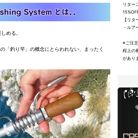
リター
15%O
【リタ
・ルアー
楽しめる。
※ご注
emは、従来の「釣り竿」の概念にとらわれない、まったく
程上の
。
があり