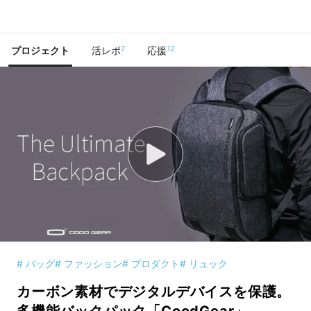
で手に入れよう
7
12
プロジェクト
活レポ
応援
# バッグ
# ファッション
# プロダクト
# リュック
カーボン素材でデジタルデバイスを保護。