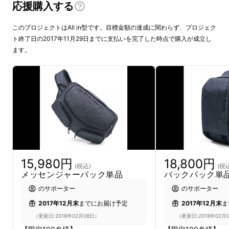
応援購入する
このプロジェクトはAll in型です。目標金額の達成に関わらず、プロジェク
ト終了日の2017年11月29日までに支払いを完了した時点で購入が成立し
ます。
内部は防水加工が施されているため、雨にも
しっかり対応でき安心して使用可能。
さらに背中にフィットするような形状になって
おり、長時間背負っても疲労感が少なく、「背
中の蒸れ解消」のための蒸気を逃がす通り道
15,980円
18,800円
(税込)
(税
メッセンジャーバック単品
バックパック単
が、しっかりと確保されていることが特徴。
のサポーター
のサポーター
ビジネスシーンでも、遊びにも使えるバック
2017年12月末
までにお届け予定
2017年12月末
ま
パックです。
（更新日:2018年02月08日）
（更新日:2018年02月