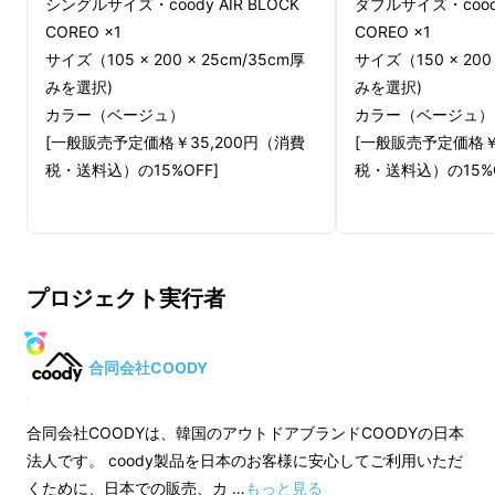
シングルサイズ・coody AIR BLOCK
ダブルサイズ・coody
coodyの新世代エアマット「AIR BLOCK
COREO ×1
COREO ×1
COREO」（エアブロック コレオ）は、
サイズ（105 × 200 × 25cm/35cm厚
サイズ（150 × 200 
従来比で約36％の軽量化を実現した、驚くほ
みを選択)
みを選択)
ど軽い次世代モデル。
カラー（ベージュ）
カラー（ベージュ）
[一般販売予定価格￥35,200円（消費
[一般販売予定価格￥
独自開発のCOREO PVC素材と「二層エアチャ
税・送料込）の15%OFF]
税・送料込）の15%O
ンバー」構造により、
沈み込みや不安定さを解消し、軽さ・強さ・快
※皆様の応援購入により量産効率が向
※皆様の応援購入に
適さを高次元で両立しました。
上した場合、正規販売価格が販売予定
上した場合、正規販
プロジェクト実行者
価格より下がる可能性もございます。
価格より下がる可能
バルブを押すだけで硬さを調整でき、空気の注
※ご注文状況、使用部材の供給状況、
※ご注文状況、使用
入・排出もスムーズ。
製造工程上の都合等により出荷時期が
製造工程上の都合等
合同会社COODY
コンパクトに収納でき、どこでも上質な睡眠環
遅れる場合があります。
遅れる場合がありま
境を実現します。
※適格請求書発行事業者登録番号：あ
※適格請求書発行事
合同会社COODYは、韓国のアウトドアブランドCOODYの日本
り
り
法人です。 coody製品を日本のお客様に安心してご利用いただ
（適格請求書発行事業者登録番号の記
（適格請求書発行事
くために、日本での販売、カ …
もっと見る