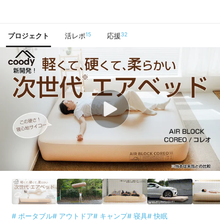
で手に入れよう
15
32
プロジェクト
活レポ
応援
# ポータブル
# アウトドア
# キャンプ
# 寝具
# 快眠