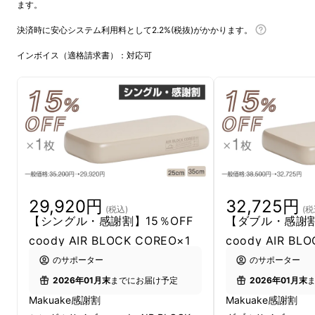
ます。
決済時に安心システム利用料として2.2%(税抜)がかかります。
インボイス（適格請求書）：対応可
29,920円
32,725円
(税込)
(税
【シングル・感謝割】15％OFF
【ダブル・感謝割
coody AIR BLOCK COREO×1
coody AIR BL
のサポーター
のサポーター
2026年01月末
までにお届け予定
2026年01月末
Makuake感謝割
Makuake感謝割