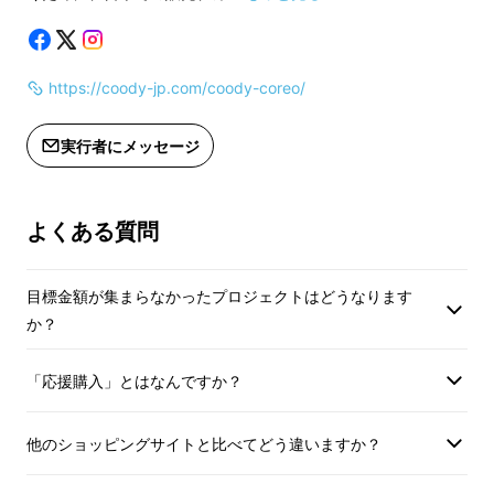
載のあるインボイスが必要な場合は、
載のあるインボイス
COREOの魅力を動画で
Makuakeメッセージにて実行者に直接
Makuakeメッセ
紹介
お問合せください）
お問合せください）
https://coody-jp.com/coody-coreo/
実行者にメッセージ
よくある質問
目標金額が集まらなかったプロジェクトはどうなります
か？
「応援購入」とはなんですか？
他のショッピングサイトと比べてどう違いますか？