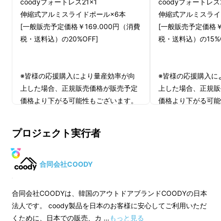
coodyフォートレス21×1
coodyフォートレス2
伸縮式アルミスライドポール×6本
伸縮式アルミスライ
[一般販売予定価格￥169.000円（消費
[一般販売予定価格￥
税・送料込）の20%OFF]
税・送料込）の15%O
※皆様の応援購入により量産効率が向
※皆様の応援購入に
上した場合、正規販売価格が販売予定
上した場合、正規販
価格より下がる可能性もございます。
価格より下がる可能
※ご注文状況、使用部材の供給状況、
※ご注文状況、使用
製造工程上の都合等により出荷時期が
製造工程上の都合等
プロジェクト実行者
遅れる場合があります。
遅れる場合がありま
※適格請求書発行事業者登録番号：あ
※適格請求書発行事
り
り
合同会社COODY
（適格請求書発行事業者登録番号の記
（適格請求書発行事
載のあるインボイスが必要な場合は、
載のあるインボイス
合同会社COODYは、韓国のアウトドアブランドCOODYの日本
Makuakeメッセージにて実行者に直接
Makuakeメッセ
法人です。 coody製品を日本のお客様に安心してご利用いただ
お問合せください）
お問合せください）
くために、日本での販売、カ …
もっと見る