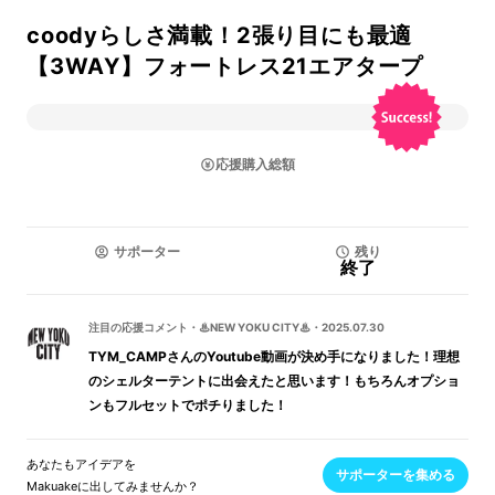
coodyらしさ満載！2張り目にも最適
【3WAY】フォートレス21エアタープ
応援購入総額
サポーター
残り
終了
注目の応援コメント
・
♨NEW YOKU CITY♨
・
2025.07.30
TYM_CAMPさんのYoutube動画が決め手になりました！理想
のシェルターテントに出会えたと思います！もちろんオプショ
ンもフルセットでポチりました！
あなたもアイデアを
サポーターを集める
Makuakeに出してみませんか？