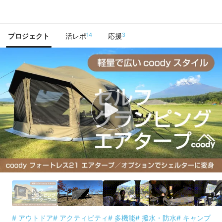
で手に入れよう
14
3
プロジェクト
活レポ
応援
# アウトドア
# アクティビティ
# 多機能
# 撥水・防水
# キャンプ