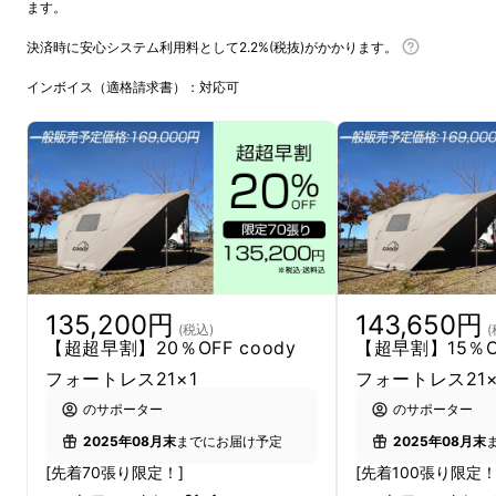
ます。
決済時に安心システム利用料として2.2%(税抜)がかかります。
インボイス（適格請求書）：対応可
135,200円
143,650円
(税込)
(
【超超早割】20％OFF coody
【超早割】15％OF
フォートレス21×1
フォートレス21×
のサポーター
のサポーター
2025年08月末
までにお届け予定
2025年08月末
[先着70張り限定！]
[先着100張り限定！