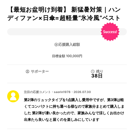
【最短お盆明け到着】 新猛暑対策｜ハン
ディファン×日傘=超軽量“氷冷風”ベスト
応援購入総額
目標金額 100,000円
サポーター
残り
38日
注目の応援コメント
・
saorin1978
・
2026.07.30
第2弾のリュックタイプを1点購入し愛用中ですが、第3弾は軽
くてコンパクトに持ち運べる様なので家族分まとめて購入しま
した 第2弾が凄い良かったので、家族みんなで涼しくお出かけ
出来たら良いなと届くのを楽しみにしています