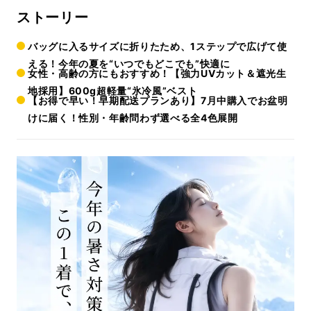
ストーリー
バッグに入るサイズに折りたため、1ステップで広げて使
える！今年の夏を“いつでもどこでも”快適に
女性・高齢の方にもおすすめ！【強力UVカット＆遮光生
地採用】600g超軽量“氷冷風”ベスト
【お得で早い！早期配送プランあり】7月中購入でお盆明
けに届く！性別・年齢問わず選べる全4色展開