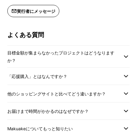
にご入金ください。9月1日以降の決済
にご入金ください。
の場合、9月末の配送となります。
の場合、9月末の配
実行者にメッセージ
※記載価格は送料・消費税を含みま
※記載価格は送料・
す。
す。
※皆様の応援購入により量産効率が向
※皆様の応援購入に
よくある質問
上した場合、正規販売価格が販売予定
上した場合、正規販
価格より下がる可能性もございます。
価格より下がる可能
目標金額が集まらなかったプロジェクトはどうなります
※デザイン・仕様は変更になる可能性
※デザイン・仕様は
か？
もございます。ご了承ください。
もございます。ご了
※ご注文状況、使用部材の供給状況、
※ご注文状況、使用
「応援購入」とはなんですか？
製造工程上の都合等により出荷時期が
製造工程上の都合等
遅れる場合があります。
遅れる場合がありま
※本製品にバッテリーは付属しませ
※本製品にバッテリ
他のショッピングサイトと比べてどう違いますか？
ん。お手持ちのモバイルバッテリーを
ん。お手持ちのモバ
使用ください。
使用ください。
お届けまで時間がかかるのはなぜですか？
〈推奨品〉USB-A出力がDC5V2.4A以
〈推奨品〉USB-A出
上のモバイルバッテリー
上のモバイルバッテ
Makuakeについてもっと知りたい