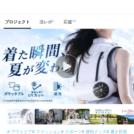
で手に入れよう
6
45
プロジェクト
活レポ
応援
# アウトドア
# ファッション
# スポーツ
# 便利グッズ
# 暑さ対策