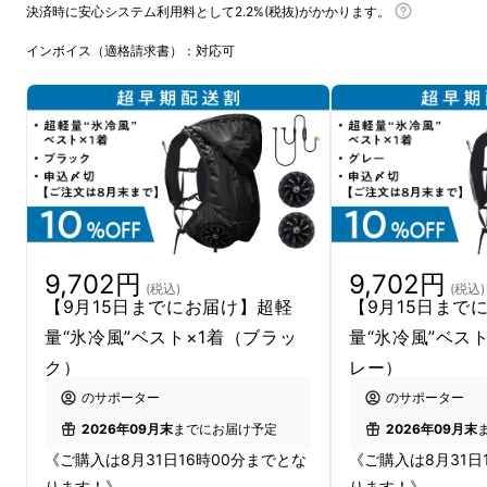
決済時に安心システム利用料として2.2%(税抜)がかかります。
インボイス（適格請求書）：対応可
9,702円
9,702円
(税込)
(税込)
【9月15日までにお届け】超軽
【9月15日まで
量“氷冷風”ベスト×1着（ブラッ
量“氷冷風”ベス
ク）
レー）
のサポーター
のサポーター
2026年09月末
までにお届け予定
2026年09月末
《ご購入は8月31日16時00分までとな
《ご購入は8月31日
ります！》
ります！》