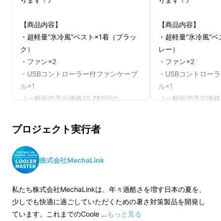
【商品内容】
【商品内容】
・超軽量“氷冷風”ベスト×1着（ブラッ
・超軽量“氷冷風”ベ
ク）
レー）
・ファン×2
・ファン×2
・USBコントローラー付ファンケーブ
・USBコントロー
ル×1
ル×1
［一般販売予定価格10,780円の
［一般販売予定価格1
10%OFF］
10%OFF］
プロジェクト実行者
上記を一足早く【9月15日まで】にお
上記を一足早く【9
届けします！
届けします！
株式会社MechaLink
※2026年8月31日(月)16:00までに決済
※2026年8月31日(
完了で、2026年9月15日までにお届
完了で、2026年9
私たち株式会社MechaLinkは、年々過酷さを増す日本の夏を、
け。
け。
少しでも快適に過ごしていただくための暑さ対策製品を開発し
※現金決済の方は、8月31日23:59まで
※現金決済の方は、8月
ています。これまでのCoole …
もっと見る