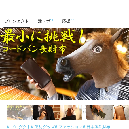
で手に入れよう
11
33
プロジェクト
活レポ
応援
# プロダクト
# 便利グッズ
# ファッション
# 日本製
# 財布