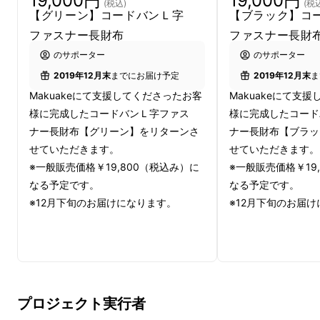
19,000円
19,000円
パクト財布)に移行する際に
(税込)
(税
【グリーン】コードバンＬ字
【ブラック】コ
困るポイントの１つが紙幣の収納方法なんで
ファスナー長財布
ファスナー長財
す。
のサポーター
のサポーター
2019年12月末
までにお届け予定
2019年12月末
ま
Makuakeにて支援してくださったお客
Makuakeにて支
様に完成したコードバンＬ字ファス
様に完成したコード
ナー長財布【グリーン】をリターンさ
ナー長財布【ブラッ
せていただきます。
せていただきます。
※一般販売価格￥19,800（税込み）に
※一般販売価格￥19
なる予定です。
なる予定です。
※12月下旬のお届けになります。
※12月下旬のお届
プロジェクト実行者