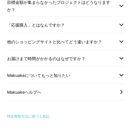
目標金額が集まらなかったプロジェクトはどうなります
いやすさ。
か？
長財布としての機能はそのままに。
「応援購入」とはなんですか？
お札がファスナーに絡まず
スムーズに出し入れ
が出来る絶妙のサイズ
を追求し、
他のショッピングサイトと比べてどう違いますか？
最小の長財布を目指しました。
お届けまで時間がかかるのはなぜですか？
Makuakeについてもっと知りたい
Makuakeヘルプへ
特定商取引法に基づく表記