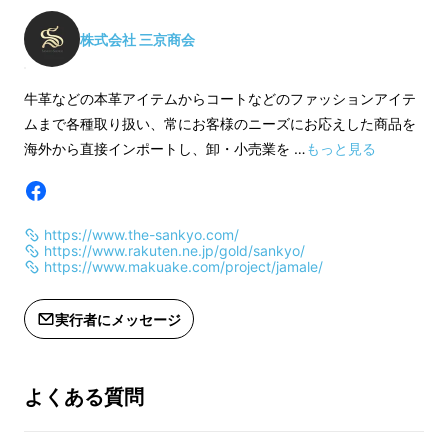
株式会社 三京商会
小さい財布では二つ折り・三つ折りでの紙幣の
牛革などの本革アイテムからコートなどのファッションアイテ
収納が当たり前。
ムまで各種取り扱い、常にお客様のニーズにお応えした商品を
いざお札を使おうと思っても、
海外から直接インポートし、卸・小売業を …
もっと見る
お札が折り曲がって入れづらい思いをするは
ず、、。
https://www.the-sankyo.com/
そこで今回のプロジェクトのために作り上げた
https://www.rakuten.ne.jp/gold/sankyo/
https://www.makuake.com/project/jamale/
のが
紙幣は折りたくないという人のために
実行者にメッセージ
「紙幣を折らずに小さくスマートに持てる財
布」です。
よくある質問
■こだわったのは
サイズ
と
使