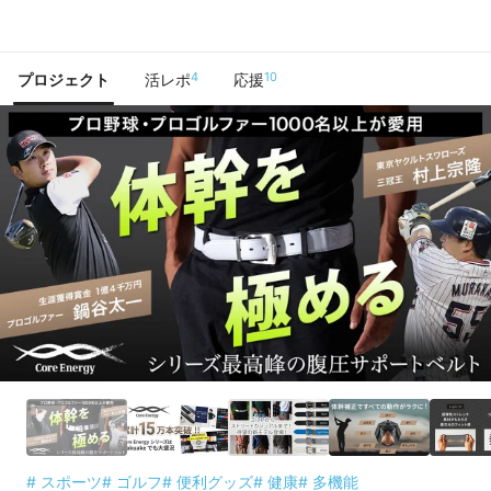
で手に入れよう
4
10
プロジェクト
活レポ
応援
# スポーツ
# ゴルフ
# 便利グッズ
# 健康
# 多機能