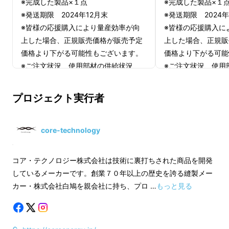
※完成した製品×１点
※完成した製品×１
※発送期限 2024年12月末
※発送期限 2024年
※皆様の応援購入により量産効率が向
※皆様の応援購入に
上した場合、正規販売価格が販売予定
上した場合、正規販
価格より下がる可能性もございます。
価格より下がる可能
※ご注文状況、使用部材の供給状況、
※ご注文状況、使用
製造工程上の都合等により出荷時期が
製造工程上の都合等
遅れる場合があります。
遅れる場合がありま
プロジェクト実行者
core-technology
コア・テクノロジー株式会社は技術に裏打ちされた商品を開発
しているメーカーです。創業７０年以上の歴史を誇る縫製メー
カー・株式会社白鳩を親会社に持ち、プロ …
もっと見る