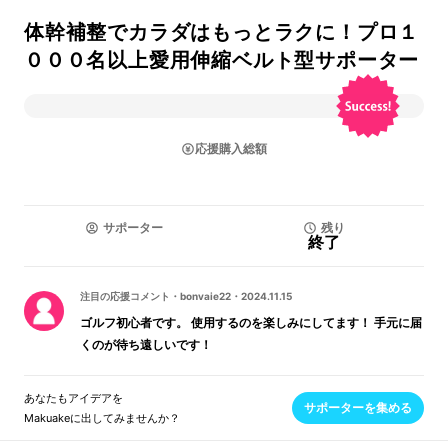
体幹補整でカラダはもっとラクに！プロ１
０００名以上愛用伸縮ベルト型サポーター
応援購入総額
サポーター
残り
終了
注目の応援コメント
・
bonvaie22
・
2024.11.15
ゴルフ初心者です。 使用するのを楽しみにしてます！ 手元に届
くのが待ち遠しいです！
あなたもアイデアを
サポーターを集める
Makuakeに出してみませんか？