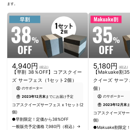
ます。
4,940円
5,180円
(税込)
(税込)
【早割 38％OFF】コアスクイー
【Makuake割
ズ サーフェス（1セット2個）
クイーズ サーフ
私たちAXIS（アキシャス）は
個）
のサポーター
「理想のカラダづくりが続かない原因は、あな
のサポーター
2023年12月末
までにお届け予定
たではなく、トレーニングにある。」
コアスクイーズサーフェス x 1セット(2
2023年12月末
個)
そう考えることからスタートし、より質の高い
コアスクイーズサーフ
●早割限定！定価から38%OFF
個)
トレーニングと、続けていただくための環境づ
一般販売予定価格 7,980円（税込）→
●Makuake割限定
くりに努めています。