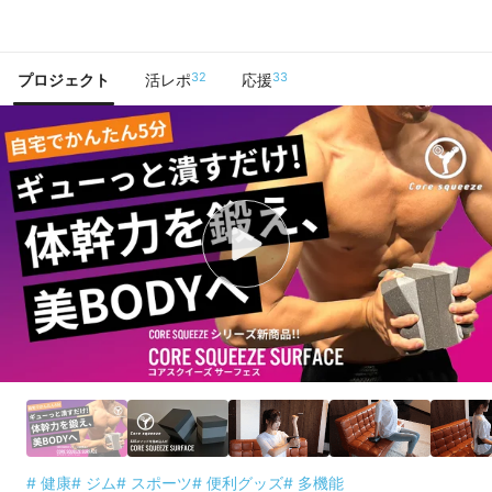
で手に入れよう
32
33
プロジェクト
活レポ
応援
# 健康
# ジム
# スポーツ
# 便利グッズ
# 多機能