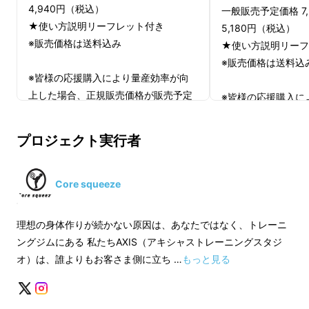
4,940円（税込）
一般販売予定価格 7
★使い方説明リーフレット付き
5,180円（税込）
誰よりもお客様側に立ち、最良のトレーニング
※販売価格は送料込み
★使い方説明リーフ
方式を追求してきたパーソナルトレーニングス
※販売価格は送料込
タジオ「AXIS（アキシャス）」
※皆様の応援購入により量産効率が向
上した場合、正規販売価格が販売予定
※皆様の応援購入に
私たちの提供するトレーニングがお客様の日常
価格より下がる可能性もございます。
上した場合、正規販
の一部となるため、日々、お客様と向き合い、
※デザイン・仕様は変更になる可能性
価格より下がる可能
プロジェクト実行者
一人ひとりにとってベストなトレーニングを模
もございます。ご了承ください。
※デザイン・仕様は
※ご注文状況、使用部材の供給状況、
索し続けてきました。
もございます。ご了
製造工程上の都合等により出荷時期が
※ご注文状況、使用
Core squeeze
遅れる場合があります。
その強い思いを「コアスクイーズ」というプロ
製造工程上の都合等
遅れる場合がありま
ダクトを通してお伝えしてきました。私たちは
理想の身体作りが続かない原因は、あなたではなく、トレーニ
トレーニングするための「モノ」を売って終わ
ングジムにある 私たちAXIS（アキシャストレーニングスタジ
りではなく、購入いただいた後もいかにしてト
オ）は、誰よりもお客さま側に立ち …
もっと見る
レーニングを継続して行っていただけるかにこ
だわってきました。この想いをもっと多くのお