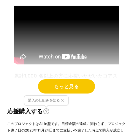
累計1,000 名以上の方に応援いただいたコアス
クイーズシリーズから究極形が登場。
もっと見る
コアスクイーズサーフェスを使った、自宅で簡
購入の仕組みを知る
単に、誰もが継続できるように徹底的に考え抜
応援購入する
いた「トレーニング・メニュー」を提供しま
このプロジェクトはAll in型です。目標金額の達成に関わらず、プロジェク
す。
ト終了日の2023年11月24日までに支払いを完了した時点で購入が成立し