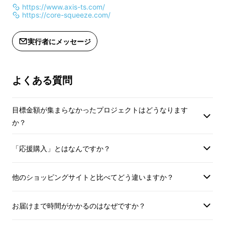
客様に届けたい！そう考えコアスクイーズを開
https://www.axis-ts.com/
https://core-squeeze.com/
発いたしました。
実行者にメッセージ
そして今回、より多くの方々に効果的で簡単、
そして継続してもらえる「コアスクイーズサー
フェス」を用いた「トレーニング・メニュー」
よくある質問
をご提供します。
目標金額が集まらなかったプロジェクトはどうなります
か？
「応援購入」とはなんですか？
他のショッピングサイトと比べてどう違いますか？
お届けまで時間がかかるのはなぜですか？