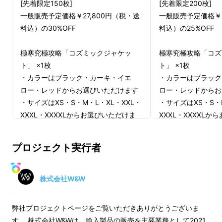
[先着限定150枚]
[先着限定200枚]
一般販売予定価格￥27,800円（税・送
一般販売予定価格￥2
第1、2世代の製品プロセスで、サポーターの
料込）の30%OFF
料込）の25%OFF
皆様からの貴重なご意見や、実際に着用してい
極寒究極攻略「コズミックジャケッ
極寒究極攻略「コズ
ただいてからのフィードバックを元に、第3世
ト」 ×1枚
ト」 ×1枚
代の
航空用素材「ポリアミド」を使用した、軽
・カラーはブラック・カーキ・イエ
・カラーはブラック
量で保温性の高いジャケット
を再開発しまし
ロー・レッドからお選びいただけます
ロー・レッドからお
た！
・サイズはXS・S・M・L・XL・XXL・
・サイズはXS・S・
※ポリアミド=ナイロン
XXXL・XXXXLからお選びいただけま
XXXL・XXXXL
す
す
プロジェクト実行者
※デザイン・仕様は一部変更になる可
※デザイン・仕様は
能性もございます。ご了承ください。
能性もございます。
※ご注文状況、使用部材の供給状況、
※ご注文状況、使用
株式会社W&W
製造工程上の都合等により出荷時期が
製造工程上の都合等
遅れる場合があります。
遅れる場合がありま
弊社プロジェクトページをご覧いただきありがとうございま
※皆様のご応援購入量産効率が向上し
※皆様のご応援購入
す。 株式会社W&Wは、輸入製品の販売を主要業務として2021