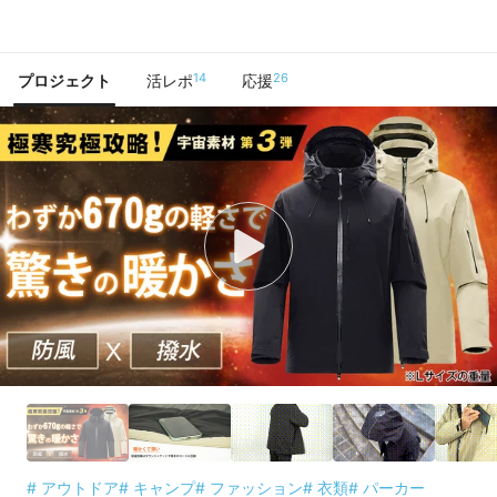
で手に入れよう
14
26
プロジェクト
活レポ
応援
# アウトドア
# キャンプ
# ファッション
# 衣類
# パーカー