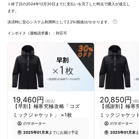
ト終了日の2024年12月30日までに支払いを完了した時点で購入が成立し
ます。
決済時に安心システム利用料として2.2%(税抜)がかかります。
インボイス（適格請求書）：対応可
19,460円
20,850円
(税込)
(税
【早割】極寒究極攻略「コズ
【感謝割】極寒
ミックジャケット」 ×1枚
ミックジャケット
のサポーター
のサポーター
2025年01月末
までにお届け予定
2025年01月末