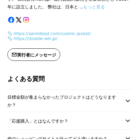
た場合、正規販売価格が販売予定価格
た場合、正規販売価
年に設立しました。 弊社は、日本と …
もっと見る
より下がる可能性もございます。
より下がる可能性も
※適格請求書発行事業者登録番号：あ
※適格請求書発行事
り
り
https://sanmibest.com/cosmic-jacket/
（適格請求書発行事業者登録番号の記
（適格請求書発行事
■
このジャケットに使われている「ポリアミ
https://double-win.jp/
載のあるインボイスが必要な場合は、
載のあるインボイス
ド」は、優れた保温性、耐摩耗性、軽量性を兼
Makuakeメッセージにて実行者に直接
Makuakeメッセ
実行者にメッセージ
ね備えています。その特性から航空産業などで
お問い合わせください）
お問い合わせくださ
も活用されており、航空機エンジン部品、宇宙
服や、厳しい環境下ではロケットの液体水素燃
インボイス（適格請
よくある質問
料の断熱材としても使用されている素材です。
目標金額が集まらなかったプロジェクトはどうなります
か？
「応援購入」とはなんですか？
他のショッピングサイトと比べてどう違いますか？