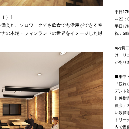
平日17
ＲＩ）》
～22：
を備えた、ソロワークでも飲食でも活用ができる空
平日1
ウナの本場・フィンランドの世界をイメージした緑
祝：5
※内装
け・リ
があり
■集中
『疲れ
デント
川善樹
員会」の
い数値
トリー
内で提