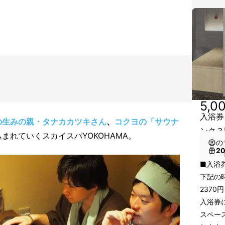
5,0
入浴券
の生みの親・タナカカツキさん
、
コクヨの「サウナ
ンク３
まれていくスカイスパYOKOHAMA。
の
2
（
■入浴
下記の
2370
入浴券
スペー