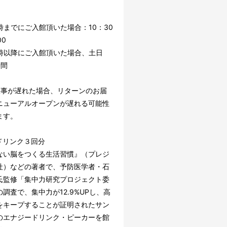
。
時までにご入館頂いた場合：10：30
00
7時以降にご入館頂いた場合、土日
時間
工事が遅れた場合、リターンのお届
ニューアルオープンが遅れる可能性
ます。
ドリンク３回分
ない脳をつくる生活習慣』（プレジ
社）などの著者で、予防医学者・石
氏監修「集中力研究プロジェクト委
調査で、集中力が12.9%UPし、高
をキープすることが証明されたサン
のエナジードリンク・ピーカーを館