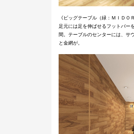
《ビッグテーブル（緑：ＭＩＤＯ
足元には足を伸ばせるフットバー
間。テーブルのセンターには、サ
と金網が。