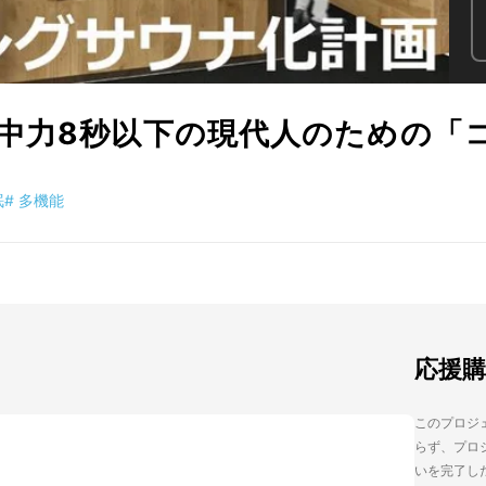
中力8秒以下の現代人のための「
眠
#
多機能
応援
このプロジェ
らず、プロジ
いを完了し