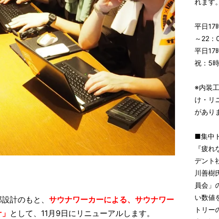
れます
平日17
～22：
平日1
祝：5
※内装
け・リ
があり
■集中
『疲れ
デント
川善樹
員会」の
い数値
部設計のもと、
サウナワーカーによる、サウナワー
トリー
ナ」
として、11月9日にリニューアルします。