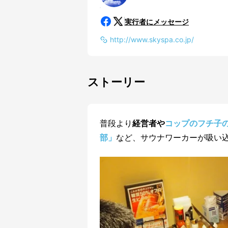
実行者にメッセージ
http://www.skyspa.co.jp/
ストーリー
普段より
経営者や
コップのフチ子
部」
など、サウナワーカーが吸い込