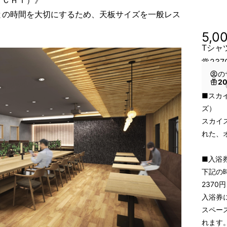
ＵＣＨＩ）》
との時間を大切にするため、天板サイズを一般レス
5,0
Tシャ
常23
の
2
（
■スカ
ズ）
スカイ
れた、
■入浴
下記の
2370
入浴券
スペー
れます