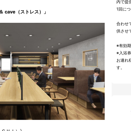
内で提
1回に
＆ cave（ストレス）」
合わせ
供させ
※有効期
※入浴
お連れ
す。