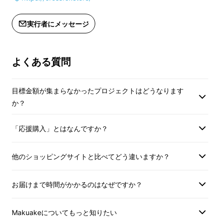
な独創的なジュエリーを展開しています。
実行者にメッセージ
よくある質問
目標金額が集まらなかったプロジェクトはどうなります
か？
「応援購入」とはなんですか？
他のショッピングサイトと比べてどう違いますか？
【開発の背景・想い】
お届けまで時間がかかるのはなぜですか？
ヒコ・みづのジュエリーカレッジに在学時、ク
Makuakeについてもっと知りたい