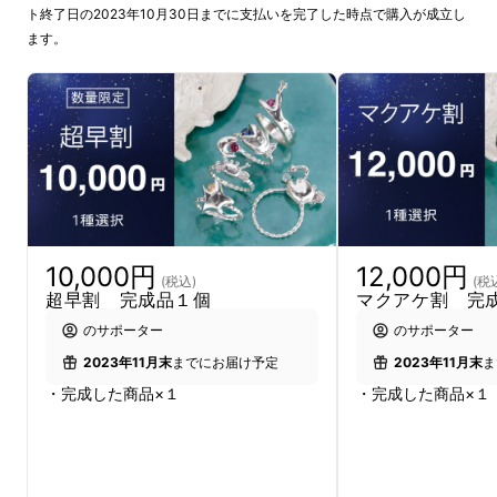
ト終了日の2023年10月30日までに支払いを完了した時点で購入が成立し
ます。
10,000円
12,000円
(税込)
(税
超早割 完成品１個
マクアケ割 完
のサポーター
のサポーター
2023年11月末
までにお届け予定
2023年11月末
ま
・完成した商品×１
・完成した商品×１
社会人を経験後、好きな生き物のジュエリーを
自分で作りたいという思いでジュエリーの専門