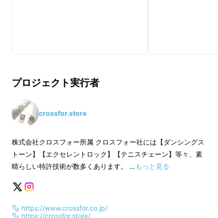
学校へ入学。2023年3月に卒業し、
「PulpoJewelry」というネットショップを始
めました。プライベートでは犬を飼っていて、
動物や海の生き物などのかわいいものが好きな
ことから、大人が身に着ける生き物ジュエリー
をテーマにジュエリーを作っています。
プロジェクト実行者
crossfor.store
株式会社クロスフォーは、山梨県甲府市を拠点
株式会社クロスフォー所属 クロスフォー社には【ダンシングス
にジュエリーの製造・卸を行うジュエリーメー
トーン】【エクセレントロック】【テニスチェーン】等々、素
カーです。創業は1980年。『世界中の人々の
晴らしい特許技術が数多くあります。 …
もっと見る
喜びのために、クリエイティブな美しさを宿し
たジュエリーを創造し、提供し続ける』という
ミッションを掲げ、流行に敏感であることはも
https://www.crossfor.co.jp/
ちろん、目にした瞬間からわくわくできるよう
https://crossfor.store/