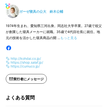
・送料は弊社で負担いたします。
cm
・簡易パッケージとなります。
ハンカチガーゼ ×1枚
ガーゼ寝具の公大 鈴木公輔
・2019年11月～12月中にお届け予定
cm
ハンドガーゼ ×1枚 /
1974年生まれ、愛知県三河出身。同志社大学卒業。27歳で祖父
cm
が創業した寝具メーカーに就職。35歳で4代目社長に就任。地
元の技術を活かした寝具商品の開 …
もっと見る
・送料は弊社で負担
・簡易パッケージと
・2019年11月～1
http://kohdai.co.jp/
https://shop.salaf.jp/
https://cumuco.jp/
実行者にメッセージ
よくある質問