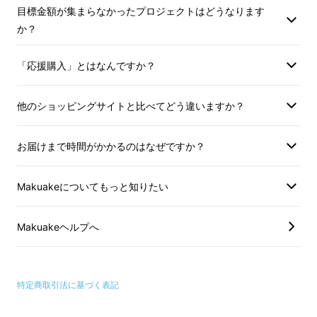
目標金額が集まらなかったプロジェクトはどうなります
か？
クムコガーゼの一番のこだわりは、なんといっ
「応援購入」とはなんですか？
てもその「柔らかさ」。
他のショッピングサイトと比べてどう違いますか？
眠り生まれの包まれるような柔らかさで、使う
たびほっこりとした気持ちに。
お届けまで時間がかかるのはなぜですか？
吸水性もとても良く、水や汗でびしょびしょの
Makuakeについてもっと知りたい
お肌でも、さっと水分を吸い取って清潔に保っ
てくれますよ。
Makuakeヘルプへ
あなたの毎日に寄り添う、『
cumuco(クム
コ)
』のタオル・ハンカチです。
特定商取引法に基づく表記