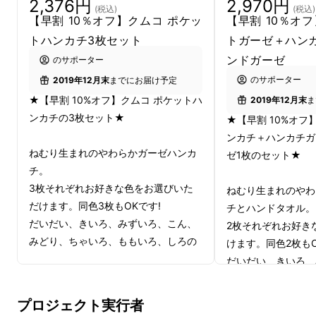
2,376円
2,970円
(税込)
(税込)
【早割 10％オフ】クムコ ポケッ
【早割 10％オ
トハンカチ3枚セット
トガーゼ＋ハン
ンドガーゼ
のサポーター
のサポーター
2019年12月末
までにお届け予定
新しく生まれた2つのサイズと定番サイズの
★【早割 10%オフ】クムコ ポケットハ
2019年12月末
ま
「ハンカチガーゼ」。
ンカチの3枚セット★
★【早割 10%オフ
ンカチ＋ハンカチガ
眠るときの心地よさをそのまま持ち歩くことが
ねむり生まれのやわらかガーゼハンカ
ゼ1枚のセット★
できる小さな3サイズ
をご用意しました。
チ。
3枚それぞれお好きな色をお選びいた
ねむり生まれのやわ
あなたのお好きなサイズをお出かけに連れて
だけます。同色3枚もOKです!
チとハンドタオル。
行ってください。
だいだい、きいろ、みずいろ、こん、
2枚それぞれお好き
みどり、ちゃいろ、ももいろ、しろの
けます。同色2枚もO
だいだい、きいろ、
ポケットハンカチ ×3枚 / サイズ：
みどり、ちゃいろ、
18×18 cm
プロジェクト実行者
ポケットガーゼ ×1枚 