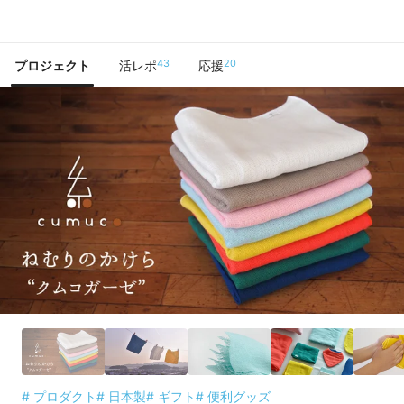
で手に入れよう
43
20
プロジェクト
活レポ
応援
# プロダクト
# 日本製
# ギフト
# 便利グッズ