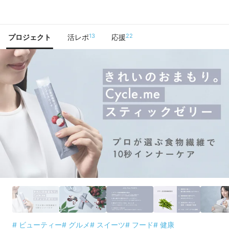
で手に入れよう
13
22
プロジェクト
活レポ
応援
# ビューティー
# グルメ
# スイーツ
# フード
# 健康