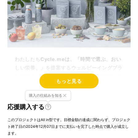
わたしたち
Cycle.me
は、「時間で選ぶ、おい
しい栄養。」を提案するウェルビーイングブラ
ンド
です。朝、昼、夜、それぞれの時間帯にお
もっと見る
いて必要な栄養を、おいしく、食事としてのし
あわせを感じられる形で提供することを目指し
購入の仕組みを知る
ています。
応援購入する
無理や我慢がちょっとでもあるものは続かな
このプロジェクトはAll in型です。目標金額の達成に関わらず、プロジェク
い。だから、続けることが大事な健康食品こ
ト終了日の2024年12月07日までに支払いを完了した時点で購入が成立し
ます。
そ、おいしくあるべきだし、使っていて前向き