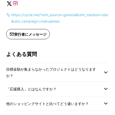
質の高さから医療や介護の現場で選ばれてきた
食物繊維です。ただ、高品質がゆえにコストが
https://cycle.me/?utm_source=general&utm_medium=site
高く、これまで市販品ではほとんど採用されて
&utm_campaign=makuakeec
きませんでした。
Cycle.me
は、本当によい商
品を届けたいという思いから、この食物繊維に
実行者にメッセージ
こだわって商品を開発しています。
Point2 持ち運びに便利なスティック
よくある質問
ゼリー
目標金額が集まらなかったプロジェクトはどうなります
ご自宅でもオフィスでも、あるいはカラダの調
か？
子が変化しやすい旅先でも、いつでも手軽にイ
ンナーケアができるように。いまトレンドのコ
「応援購入」とはなんですか？
スメポーチに入れて持ち運べるスティックゼ
リーに仕上げました。
カラダの内側からきれ
他のショッピングサイトと比べてどう違いますか？
いを支えてくれる一本です。