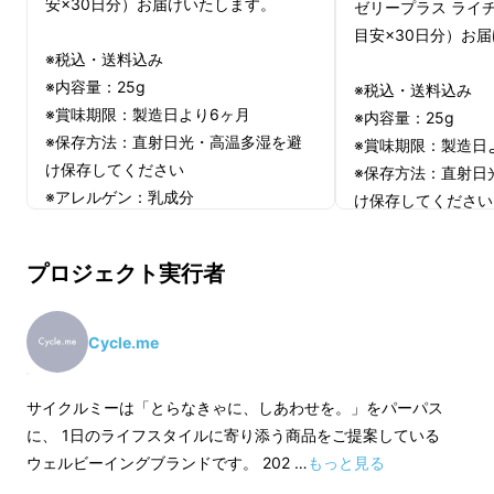
安×30日分）お届けいたします。
ゼリープラス ライチ
目安×30日分）お
※税込・送料込み
※内容量：25g
※税込・送料込み
※賞味期限：製造日より6ヶ月
※内容量：25g
※保存方法：直射日光・高温多湿を避
※賞味期限：製造日
け保存してください
※保存方法：直射日
※アレルゲン：乳成分
け保存してください
※開封後はすぐにお召し上がりくださ
※アレルゲン：乳成
い
※開封後はすぐにお
プロジェクト実行者
い
Cycle.me
ゼリープラスの特徴は大きく4つです。
サイクルミーは「とらなきゃに、しあわせを。」をパーパス
Point1「グアー豆食物繊維」を配合
に、 1日のライフスタイルに寄り添う商品をご提案している
ウェルビーイングブランドです。 202 …
もっと見る
詳しくは後述しますが、この食物繊維はその品