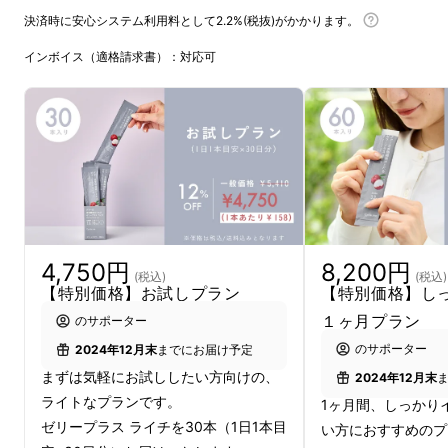
な気分になれるデザインであるべき。そんな思
決済時に安心システム利用料として2.2%(税抜)がかかります。
いを込めて
「とらなきゃに、しあわせを。」
と
インボイス（適格請求書）：対応可
いうパーパスを掲げ、たくさんのパートナー企
業と一緒に商品を開発してきました。
今年の12月で3周年を迎えるにあたり、新商品
を開発しました。それが
「グアー豆食物繊維が
とれるゼリープラス ライチ
」です。
4,750円
8,200円
(税込)
(税込)
【特別価格】お試しプラン
【特別価格】し
１ヶ月プラン
のサポーター
のサポーター
2024年12月末
までにお届け予定
まずは気軽にお試ししたい方向けの、
2024年12月末
ライトなプランです。
1ヶ月間、しっかり
ゼリープラス ライチを30本（1日1本目
い方におすすめのプ