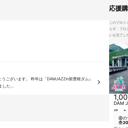
応援
このプロジェ
らず、プロジ
いを完了し
した...
1,0
DAM 
援 あ
の
2