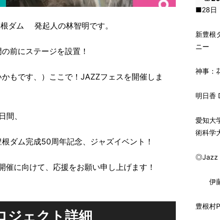
■28日
n 新豊根ダム 発起人の林智明です。
新豊根
ニー
門の前にステージを設置！
神事：
かもです、）ここで！JAZZフェスを開催しま
明日香 
二日間、
愛知大
術科学大
根ダム完成50周年記念、ジャズイベント！
◎Jazz 
ス開催に向けて、応援をお願い申し上げます！
伊藤寛哲
豊根村
ロジェクト詳細