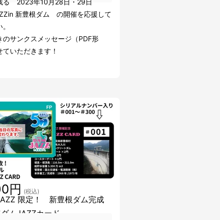
る 2023年10月28日・29日
AZZin 新豊根ダム の開催を応援して
い。
きのサンクスメッセージ（PDF形
せていただきます！
00円
(税込)
 JAZZ 限定！ 新豊根ダム完成
年ダムJAZZカード