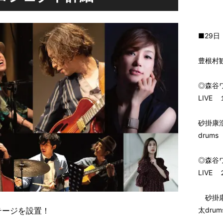
■29日
豊根村
◎森谷ワ
LIVE
砂掛康浩
drums
◎森谷ワ
LIVE
砂掛康浩
ステージを設置！
太drum