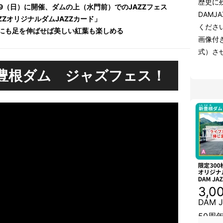
歴史に残
/29（日）に開催、ダムの上（水門前）でのJAZZフェス
DAMJ
ZZオリジナルダムJAZZカード」
くださ
にも足を伸ばせば美しい紅葉も楽しめる
画像付
式）さ
n 新豊根ダム ジャズフェス！
3,0
DAM
50周