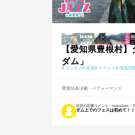
【愛知県豊根村】ダ
ダム」
#
エンタメ
#
音楽
#
イベント
#
地域活
愛知
演劇・パフォーマンス
注目の応援コメント
・
mucchan.
・
2
ダム上でのフェスは初めて！！