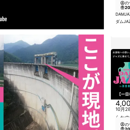
の
2
DAMJ
ダムJA
4,0
10月
らかの
の
2