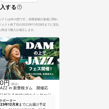
購入する
クトはAll in型です。目標金額の達成に関わ
ェクト終了日の2023年11月29日までに支払
た時点で購入が成立します。
00円
(税込)
JAZZ in 新豊根ダム 開催応
りがとうmakuakeメッセージ
サポーター
023年12月末
までにお届け予定