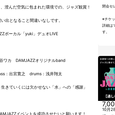
閉会セ
と、澄んだ空気に包まれた環境での、ジャズ観賞！
※チケ
想い出となること間違いなしです。
詳細は
す。
Zボーカル「yuki」デュオLIVE
ワカ DAMJAZZオリジナルband
：出宮寛之 drums：浅井翔太
、生きていくには欠かせない「水」への「感謝」
7,0
10月
AMJAZZイベントを成功させたいと願います！