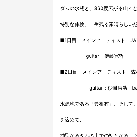
ダムの水瓶と、360度広がる山々
特別な体験、一生残る素晴らしい
■1日目 メインアーティスト JAZ
guitar：伊藤寛哲
■2日目 メインアーティスト 森谷
guitar：砂掛康浩 bass
水源地である「豊根村」、そして
を込めて、
神聖なるダムの上での初となる、D