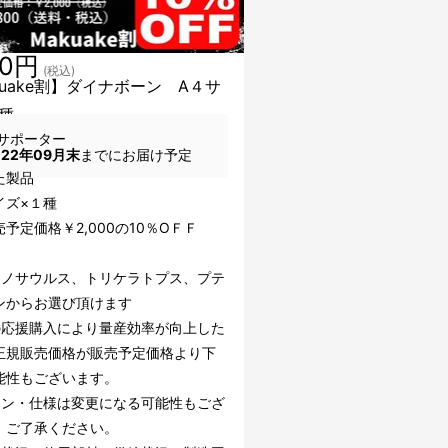
00円
(税込)
kuake割】ダイナボーン A４サ
種
サポーター
022年09月末
までにお届け予定
た製品
イズ×１種
予定価格￥2,000の10％OＦＦ
ラノサウルス、トリケラトプス、プテ
ンからお選び頂けます
の応援購入により量産効率が向上した
正規販売価格が販売予定価格より下
能性もございます。
イン・仕様は変更になる可能性もござ
。ご了承ください。