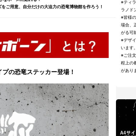
※ティ
ズをご用意、自分だけの大迫力の恐竜博物館を作ろう！
ラノド
※皆様
場合、
がる可
※デザ
います
※ご注
程上の
があり
イプの恐竜ステッカー登場！