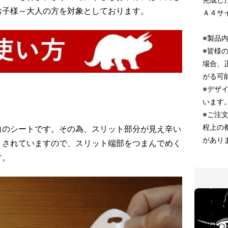
お子様～大人の方を対象としております。
Ａ４サ
※製品
※皆様
場合、
がる可
※デザ
います
※ご注
程上の
白のシートです。その為、スリット部分が見え辛い
があり
）されていますので、スリット端部をつまんでめく
す。