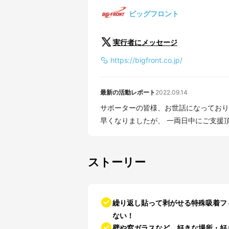
ビッグフロント
実行者にメッセージ
https://bigfront.co.jp/
最新の活動レポート
2022.09.14
サポーターの皆様、お世話になっております。 作業工程が順調に進み、当初
早くなりましたが、 一両日中にご支援頂
ストーリー
繰り返し貼って剥がせる特殊吸着フ
ない！
壁や窓ガラスなど、好きな場所・好