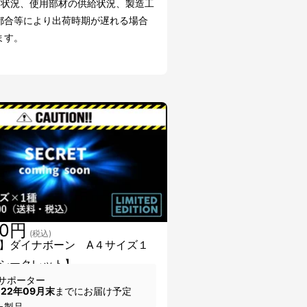
文状況、使用部材の供給状況、製造工
都合等により出荷時期が遅れる場合
ます。
00円
(税込)
】ダイナボーン A４サイズ１
シークレット】
サポーター
022年09月末
までにお届け予定
た製品