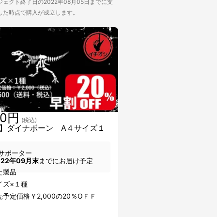
ェクト終了日の2022年08月05日までに支
した時点で購入が成立します。
00円
(税込)
】ダイナボーン A４サイズ１
サポーター
022年09月末
までにお届け予定
た製品
イズ×１種
予定価格￥2,000の20％OＦＦ