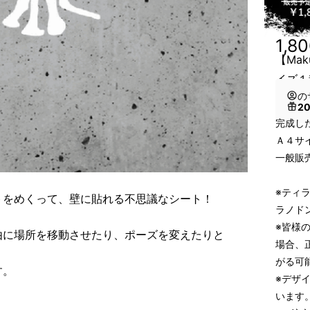
1,8
【Ma
イズ１
の
2
完成し
Ａ４サ
一般販売
※ティ
トをめくって、壁に貼れる不思議なシート！
ラノド
※皆様
由に場所を移動させたり、ポーズを変えたりと
場合、
がる可
す。
※デザ
います