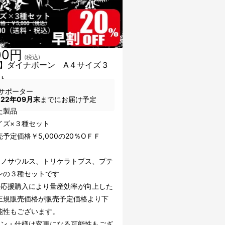
00円
(税込)
】ダイナボーン A４サイズ３
ト
サポーター
022年09月末
までにお届け予定
た製品
イズ×３種セット
予定価格￥5,000の20％OＦＦ
ラノサウルス、トリケラトプス、プテ
ンの３種セットです
の応援購入により量産効率が向上した
正規販売価格が販売予定価格より下
能性もございます。
イン・仕様は変更になる可能性もござ