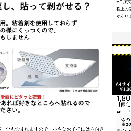
※ご注
程上の
があり
1,8
【限定
種 【
の
2
パーツも含まれますので、小さなお子様には不向き
完成し