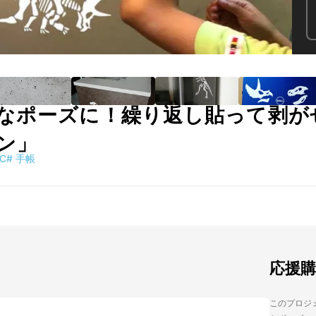
なポーズに！繰り返し貼って剥が
ン」
C
#
手帳
応援
このプロジェ