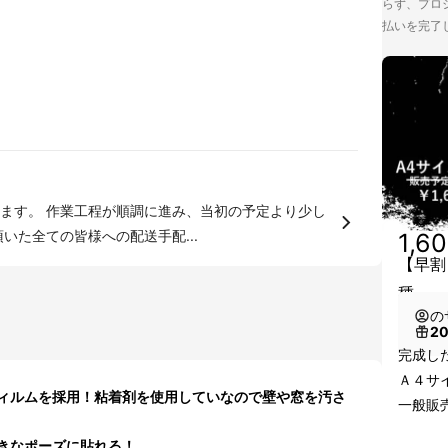
らず、プロジ
払いを完了
の予定より少し
いた全ての皆様への配送手配...
1,6
【早割
種
の
2
完成し
Ａ４サ
ィルムを採用！粘着剤を使用していなので壁や窓を汚さ
一般販売
きなポーズに貼れる！