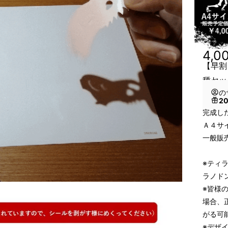
4,0
【早割
種セッ
の
2
完成し
Ａ４サ
一般販売
※ティ
ラノド
※皆様
場合、
がる可
※デザ