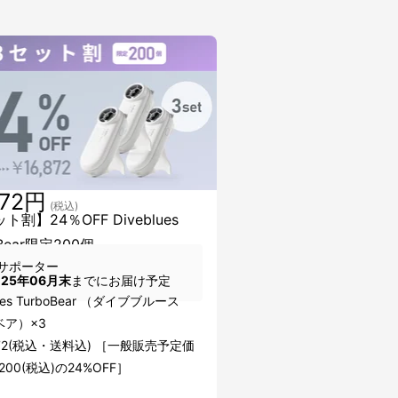
872円
(税込)
ト割】24％OFF Diveblues
oBear限定200個
サポーター
025年06月末
までにお届け予定
lues TurboBear （ダイブブルース
ベア）×3
872(税込・送料込) ［一般販売予定価
200(税込)の24%OFF］