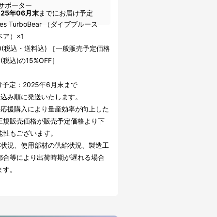
サポーター
025年06月末
までにお届け予定
lues TurboBear （ダイブブルース
ア）×1
90(税込・送料込) ［一般販売予定価格
0(税込)の15%OFF］
予定：2025年6月末まで
し込み順に発送いたします。
の応援購入により量産効率が向上した
正規販売価格が販売予定価格より下
能性もございます。
文状況、使用部材の供給状況、製造工
都合等により出荷時期が遅れる場合
ます。