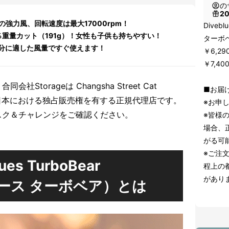
の
2
の強力風、回転速度は最大17000rpm！
Diveb
％重量カット（191g）！女性も子供も持ちやすい！
ターボベ
分に適した風量ですぐ使えます！
￥6,2
￥7,40
torageは Changsha Street Cat
■お届け
., Ltdの日本における独占販売権を有する正規代理店です。
※お申
スク＆チャレンジをご確認ください。
※皆様
場合、
がる可
※ご注
lues TurboBear
程上の
があり
ース ターボベア）とは