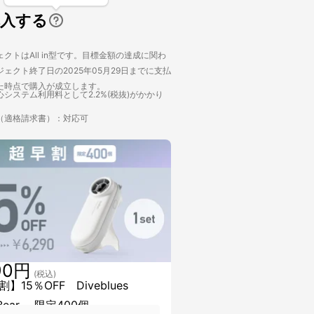
購入する
クトはAll in型です。目標金額の達成に関わ
ェクト終了日の2025年05月29日までに支払
た時点で購入が成立します。
システム利用料として2.2%(税抜)がかかり
（適格請求書）：対応可
90円
(税込)
】15％OFF Diveblues
oBear 限定400個