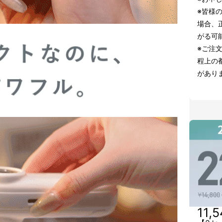
※皆様
場合、
がる可
※ご注
程上の
があり
11,