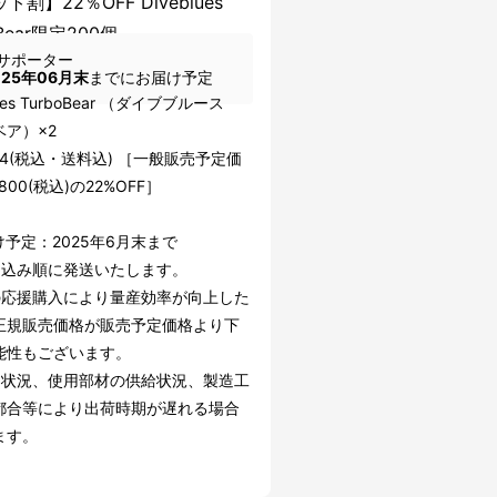
ト割】22％OFF Diveblues
oBear限定200個
サポーター
025年06月末
までにお届け予定
lues TurboBear （ダイブブルース
ベア）×2
544(税込・送料込) ［一般販売予定価
800(税込)の22%OFF］
予定：2025年6月末まで
し込み順に発送いたします。
の応援購入により量産効率が向上した
正規販売価格が販売予定価格より下
能性もございます。
文状況、使用部材の供給状況、製造工
都合等により出荷時期が遅れる場合
ます。