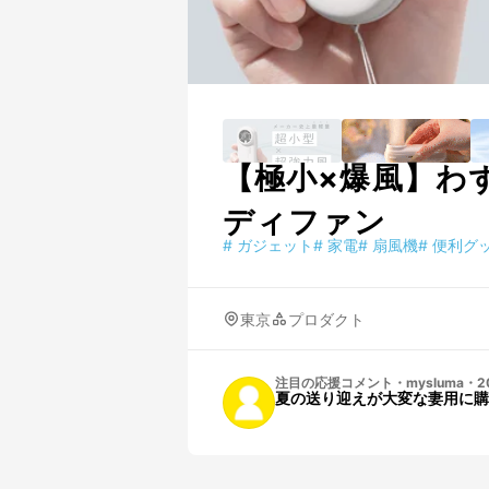
【極小×爆風】わず
ディファン
#
ガジェット
#
家電
#
扇風機
#
便利グ
東京
プロダクト
注目の応援コメント
・
mysluma
・
2
夏の送り迎えが大変な妻用に購