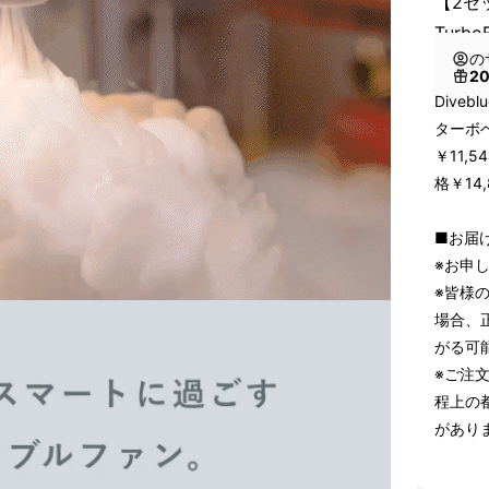
【2セッ
Turb
の
2
Diveb
ターボ
￥11,
格￥14,
■お届け
※お申
※皆様
場合、
がる可
※ご注
程上の
があり