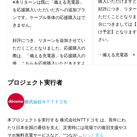
購入いただけますと
※本リターンは既に「備える充電器」
好評につき、リター
を応援購入いただいた方への追加プラ
ただくこととなりま
ンです。ケーブル単体の応援購入はで
分につきましては【
きません。
け予定】となります
さい。
好評につき、リターンを追加させてい
熊本地震から10年、東日本大震災から15年と
ただくこととなりました。応援購入の
なりました。
・備える充電器 ×
際は、「備える充電器」を応援購入の
後、こちらを応援購入いただきますよ
能登半島地震をはじめ、地震や火山噴火、台
＜付属品詳細＞
うよろしくお願いいたします。
・備える充電器 本
風、豪雨など、近年も日本各地で大きな災害が
プロジェクト実行者
・取扱説明書 兼 保
※備える充電器本体1台の応援購入につ
発生しています。そのたびに、私たちは「備え
※充電ケーブルは付
き、本リターンは1つまで購入可能で
ることの重要性」を実感してきました。
ん。応援購入者限定
す。
株式会社ＮＴＴドコモ
のリターンもお選び
（ペア割で応援購入いただいている方
災害が発生すると、まず襲ってくるのが
停電
で
体とケーブルを同時
は、本リターンを2つ購入いただけま
す。
本プロジェクトを実行する 株式会社NTTドコモ は、長年にわ
た場合は、まとめて
す。）
たり日本全国の通信を支え、災害時には現場での復旧支援やス
すので、あらかじめ
マホ無料充電サービスなど、“つなが …
もっと見る
東日本大震災では、東北電力管内で約
466万