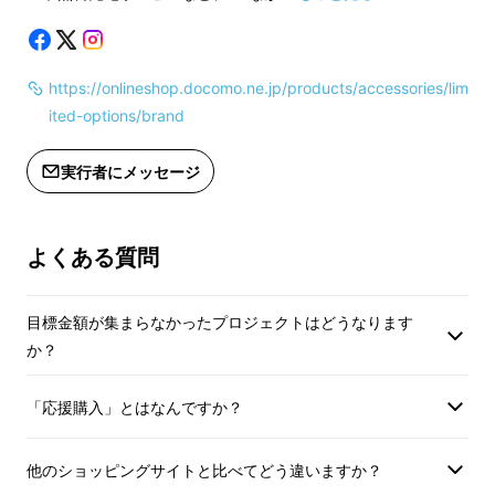
【応援購入者限定】5
docomo selct シリコンUSBケーブル C
戸
、東京電力管内で約
405万戸
の停電が発生し
シリコンケーブル単品
to C 03M／1.0m × 1
ました。さらに、延べ
7,000万戸
が計画停電の
※通常送料込み一般販
対象となりました。
https://onlineshop.docomo.ne.jp/products/accessories/lim
円（税込/送料込）
※一般販売価格1,991円（税込/送料込）
ited-options/brand
す。
の52%オフとなります。
停電するとテレビからの情報は一切途絶え、状
実行者にメッセージ
況把握の手段が一気に限られます。
よくある質問
目標金額が集まらなかったプロジェクトはどうなります
か？
「応援購入」とはなんですか？
他のショッピングサイトと比べてどう違いますか？