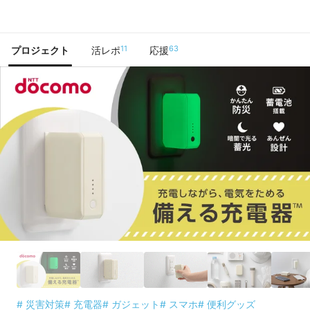
で手に入れよう
11
63
プロジェクト
活レポ
応援
# 災害対策
# 充電器
# ガジェット
# スマホ
# 便利グッズ