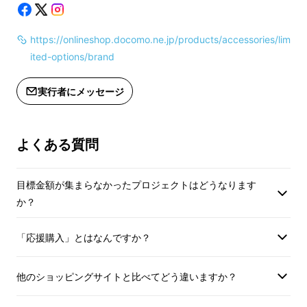
戸
、東京電力管内で約
405万戸
の停電が発生し
シリコンケーブル単品
to C 03M／1.0m × 1
ました。さらに、延べ
7,000万戸
が計画停電の
※通常送料込み一般販
対象となりました。
https://onlineshop.docomo.ne.jp/products/accessories/lim
円（税込/送料込）
※一般販売価格1,991円（税込/送料込）
ited-options/brand
す。
の52%オフとなります。
停電するとテレビからの情報は一切途絶え、状
実行者にメッセージ
況把握の手段が一気に限られます。
よくある質問
目標金額が集まらなかったプロジェクトはどうなります
か？
「応援購入」とはなんですか？
他のショッピングサイトと比べてどう違いますか？
いま、災害時の情報収集の中心は
スマートフォ