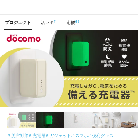
で手に入れよう
11
63
プロジェクト
活レポ
応援
# 災害対策
# 充電器
# ガジェット
# スマホ
# 便利グッズ