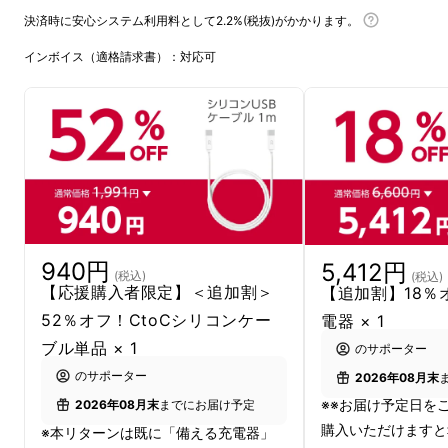
決済時に安心システム利用料として2.2%(税抜)がかかります。
インボイス（適格請求書）：対応可
940円
5,412円
(税込)
(税込)
【応援購入者限定】＜追加割＞
【追加割】18％
52％オフ！CtoCシリコンケー
電器 × 1
ブル単品 × 1
のサポーター
のサポーター
2026年08月末
※※お届け予定日を
2026年08月末
までにお届け予定
購入いただけますと
※本リターンは既に「備える充電器」