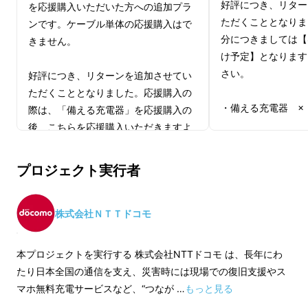
好評につき、リター
を応援購入いただいた方への追加プラ
ただくこととなりま
ンです。ケーブル単体の応援購入はで
分につきましては【
きません。
け予定】となります
さい。
好評につき、リターンを追加させてい
熊本地震から10年、東日本大震災から15年と
ただくこととなりました。応援購入の
なりました。
・備える充電器 ×
際は、「備える充電器」を応援購入の
後、こちらを応援購入いただきますよ
能登半島地震をはじめ、地震や火山噴火、台
＜付属品詳細＞
うよろしくお願いいたします。
・備える充電器 本
風、豪雨など、近年も日本各地で大きな災害が
プロジェクト実行者
・取扱説明書 兼 保
※備える充電器本体1台の応援購入につ
発生しています。そのたびに、私たちは「備え
※充電ケーブルは付
き、本リターンは1つまで購入可能で
ることの重要性」を実感してきました。
ん。応援購入者限定
す。
株式会社ＮＴＴドコモ
のリターンもお選び
（ペア割で応援購入いただいている方
災害が発生すると、まず襲ってくるのが
停電
で
体とケーブルを同時
は、本リターンを2つ購入いただけま
す。
本プロジェクトを実行する 株式会社NTTドコモ は、長年にわ
た場合は、まとめて
す。）
たり日本全国の通信を支え、災害時には現場での復旧支援やス
すので、あらかじめ
マホ無料充電サービスなど、“つなが …
もっと見る
東日本大震災では、東北電力管内で約
466万
【応援購入者限定】5
docomo selct シリコンUSBケーブル C