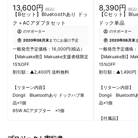
13,600円
8,390円
(税込)
(税込)
【Bセット】Bluetoothあり ドッ
【Cセット】Blue
ク＋ACアダプタセット
ドック単品
のサポーター
のサポーター
2020年08月末
までにお届け予定
2020年08月末
一般発売予定価格：16,000円(税込）
一般発売予定価格：9
【Makuake割】Makuake支援者様限定
【Makuake割】M
利便性を考え、一体型ではなくドックとACア
15%OFF
15%OFF
ダプターは取り外しができるように設計。
割引額：▲2,400円 送料無料
割引額：▲1,490円
【リターン内容】
【リターン内容】
Dongii Bluetoothあり ドックハブ単
Dongii Blueto
品×1個
品×1個
65W ACアダプター ×1個
【付属品】
【付属品】
Type-Cケーブル(1m)
Type-Cケーブル(1m) ×1