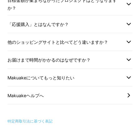
目標金額が集まらなかったプロジェクトはどうなります
ちなテレビ周りをスマートにします。
か？
「応援購入」とはなんですか？
他のショッピングサイトと比べてどう違いますか？
お届けまで時間がかかるのはなぜですか？
Makuakeについてもっと知りたい
Makuakeヘルプへ
インターフェースはType-C、Type-A USB
特定商取引法に基づく表記
2.0、4K/60Hz対応HDMIディスプレイポート
の3種類
。
Bluetoothは最新バージョン5.0。