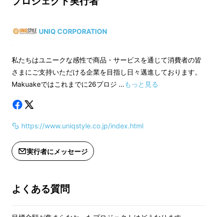
プロジェクト実行者
※開発中の製品につ
※開発中の製品につきましては、デザ
イン・仕様が一部変
UNIQ CORPORATION
持ち運びのしやすさも抜群！バッグのポケット
イン・仕様が一部変更になる可能性も
ございます。
にすっぽり入ります。
ございます。
※ご支援の数が想定
私たちはユニークな感性で商品・サービスを通じて消費者の皆
※ご支援の数が想定を上回った場合、
製造工程上の都合等
さまにご支持いただける企業を目指し日々邁進しております。
製造工程上の都合等により出荷時期が
遅れる場合がござい
Makuakeではこれまでに26プロジ …
もっと見る
遅れる場合がございます。
万一出荷時期が遅れ
万一出荷時期が遅れる場合は早急にご
連絡いたします。
連絡いたします。
※本商品をより世の
https://www.uniqstyle.co.jp/index.html
※本商品をより世の中に広めていく活
動にご協力いただい
動にご協力いただいたお礼として特別
価格を設定しており
価格を設定しております。今後の製品
改善やご要望・ご感
実行者にメッセージ
改善やご要望・ご感想などございまし
たら、応援コメント
たら、応援コメントやメッセージにて
ご投稿いただけます
接続は簡単。Dongiiをコンセントに挿して、
ご投稿いただけますと幸いです。
よくある質問
Type-CケーブルとHDMIケーブルを繋げるだ
け。小型ボディにより持ち運びや、散らかりが