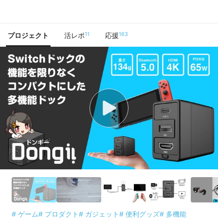
で手に入れよう
11
163
プロジェクト
活レポ
応援
# ゲーム
# プロダクト
# ガジェット
# 便利グッズ
# 多機能