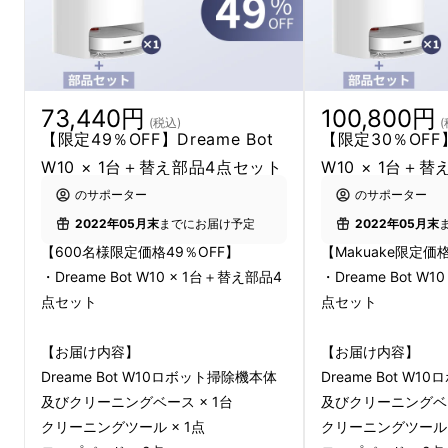
◇熱風乾燥で雑菌の繁殖やにおいにア
プローチ◇
73,440円
100,800円
(税込)
(
【限定49％OFF】Dreame Bot
【限定30％OFF】
W10 × 1台＋替え部品4点セット
W10 × 1台＋
のサポーター
のサポーター
2022年05月末
までにお届け予定
2022年05月末
【600名様限定価格49％OFF】
【Makuake限定価
・Dreame Bot W10 × 1台＋替え部品4
・Dreame Bot W
点セット
点セット
【お届け内容】
【お届け内容】
Dreame Bot W10ロボット掃除機本体
Dreame Bot W
実用的な機能をふんだんに装備したDreame
及びクリーニングベース × 1台
及びクリーニングベー
Bot W10がMakuakeにて日本初上陸！
最安
クリーニングツール × 1点
クリーニングツール 
57,600円
と、お手頃な価格にてぜひご入手く