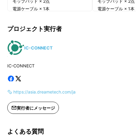
モップパッド × 2点
モップパッド × 2点
ださい。
電源ケーブル × 1本
電源ケーブル × 1本
サイドブラシ × 1点
サイドブラシ × 1点
※日本初上陸＝正規ルートでの輸入が日本で初
取り扱い説明書 × 1冊
取り扱い説明書 × 1
プロジェクト実行者
めてになります。
及び替え部品4点セット
及び替え部品4点セ
モップパッド × 2点
モップパッド × 2点
IC-CONNECT
サイドブラシ × 2点
サイドブラシ × 2点
フィルター × 2点
フィルター × 2点
IC-CONNECT
メインブラシ × 1点
メインブラシ × 1点
一般販売予定価格 144,000円
一般販売予定価格 14
https://asia.dreametech.com/ja
※送料無料（国内配送のみ）
※送料無料（国内配
実行者にメッセージ
よくある質問