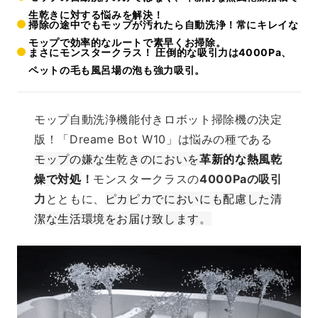
生乾きに対する悩みを解決！
掃除の途中でもモップが汚れたら自動洗浄！常にキレイな
モップで効率的なルートで素早くお掃除。
まさにモンスタークラス！ 圧倒的な吸引力は4000Pa、
ペットの毛も風呂場の泡も強力吸引。
モップ自動洗浄機能付きロボット掃除機の決定
版！「Dreame Bot W10」は悩みの種である
モップの嫌な生乾きのにおいを
革新的な熱風乾
燥で対処
！
モンスタークラスの
4000Paの吸引
力
とともに、
ピカピカでにおいにも配慮した清
潔な生活環境をお届け致します。