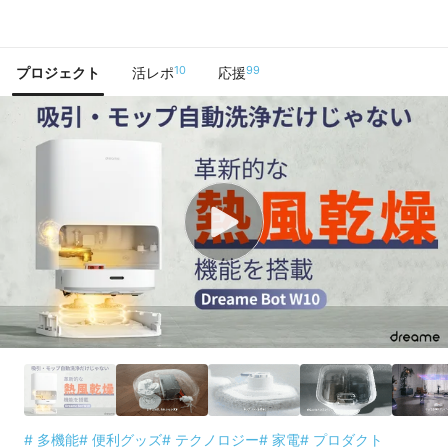
で手に入れよう
10
99
プロジェクト
活レポ
応援
# 多機能
# 便利グッズ
# テクノロジー
# 家電
# プロダクト