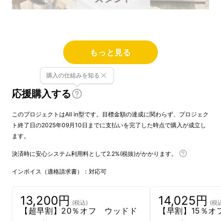
もっと見る
圧倒的な重厚感を誇るセランガンバツ材の魅力
購入の仕組みを知る
なぜこの木を選んだか。
応援購入する
セランガンバツ（別名
バンキライ
）は、東南ア
このプロジェクトはAll in型です。目標金額の達成に関わらず、プロジェク
ジアのインドネシア、マレーシアに生育するフ
ト終了日の2025年09月10日までに支払いを完了した時点で購入が成立し
タバガキ科の広葉樹で、 耐久性と強度に優
ます。
れ、その硬さゆえに、現地語で石を意味するバ
決済時に安心システム利用料として2.2%(税抜)がかかります。
ツが入ってるほどです。耐久性が高いので屋外
インボイス（適格請求書）：対応可
でよく使われる木材です。その硬さは、野球の
木製バット以上の硬さの比重なんです。
13,200円
14,025円
(税込)
(税
【超早割】20％オフ ウッドド
【早割】15％オ
この木を持った時の重さ（重厚感）や木目の美