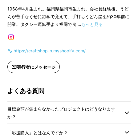
い！！！！（試作は円柱の棒を買って作ってい
1968年4月生まれ。福岡県福岡市生まれ。会社員経験後、うど
た。確認不足。これが失敗のもと）
んが苦手なくせに独学で覚えて、手打ちうどん屋を約30年前に
開業。タクシー運転手より福岡で食 …
もっと見る
買えば数十万円する工具。金はない、、、とな
れば作るしかありません。
https://craftshop-n.myshopify.com/
水平１度の狂いが命取り。何度も微調整して出
来たのがこれ！！！
実行者にメッセージ
【柱を削り出して作る君】
よくある質問
目標金額が集まらなかったプロジェクトはどうなります
か？
「応援購入」とはなんですか？