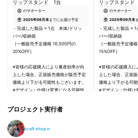
リップスタンド 1台
リップスタンド
しさを皆様に知ってほしい。もっと知名度が上
のサポーター
のサポーター
がってほしいと思ってます。
2025年09月末
までにお届け予定
2025年09月末
・完成した製品 × 1点 本体/ドリッ
・完成した製品 × 
一生もののギアとして全て木で作りたい！との
パー/収納袋
パー/収納袋
想いで、この木を選んだのですが、加工は大変
［一般販売予定価格 16,500円の
［一般販売予定価格 1
でした。でも、仕上げの磨きをしてオイルを
20%OFF］
15%OFF］
塗った後の木目の美しさは格別です。
※皆様の応援購入により量産効率が向
※皆様の応援購入に
確認不足で自作の加工機を作る
上した場合、正規販売価格が販売予定
上した場合、正規販
価格より下がる可能性もございます。
価格より下がる可能
柔らかい杉の木で、いくつかデザインを変えて
※デザイン・仕様は変更になる可能性
※デザイン・仕様は
試作した中で、今の形が一番シンプルで美しい
もございます。ご了承ください。
もございます。ご了
シルエットだったので、これに決めました。
※ご注文状況、使用部材の供給状況、
※ご注文状況、使用
プロジェクト実行者
製造工程上の都合等により出荷時期が
製造工程上の都合等
この決断が苦労の始まりでした。杉とセランガ
遅れる場合があります。
遅れる場合がありま
ンバツ材の硬さは雲泥の差。しかも、柱を削り
craft shop n
出す手持ちの電動工具では欲しい長さで作れな