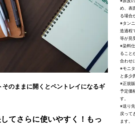
※原皮
め、表
る場合
※タン
造過程
等が見
※染料
ること
合わせ
※モニ
と多少
※正規
トそのままに開くとペントレイになるギ
予定価
す。
※送り
戻って
映してさらに使いやすく！もっ
ます。