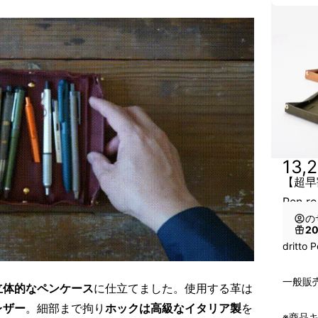
13,
【超早割
Pen ro
の
2
dritt
一般販売
立体的なペンケース
に仕立てました。使用する革は
レザー
。細部まで拘り
ホックは高級なイタリア製
を
※商品