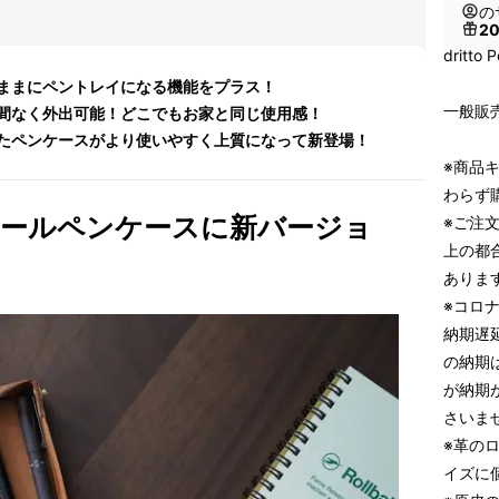
の
2
dritt
ままにペントレイになる機能をプラス！
一般販売
間なく外出可能！どこでもお家と同じ使用感！
たペンケースがより使いやすく上質になって新登場！
※商品
わらず
ロールペンケースに新バージョ
※ご注
上の都
ありま
※コロ
納期遅
の納期
が納期
さいま
※革の
イズに