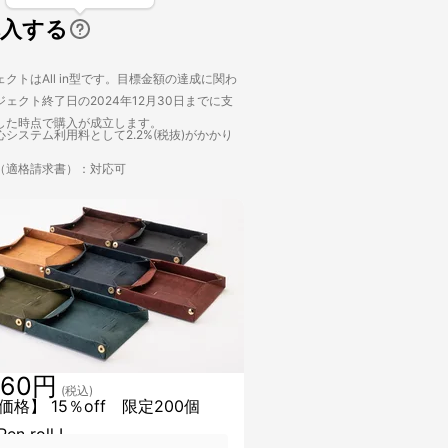
購入する
クトはAll in型です。目標金額の達成に関わ
ェクト終了日の2024年12月30日までに支
した時点で購入が成立します。
システム利用料として2.2%(税抜)がかかり
（適格請求書）：対応可
960円
(税込)
格】 15％off 限定200個
Pen roll L