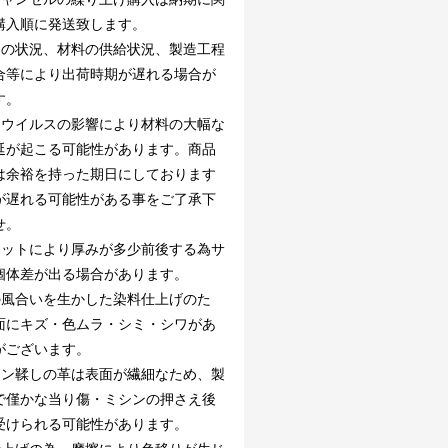
購入順に発送致します。
文の状況、材料の供給状況、製造工程
合等により出荷時期が遅れる場合が
す。
ナウイルスの影響により材料の大幅な
延が起こる可能性があります。商品
は余裕を持った期日にしております
が遅れる可能性がある事をご了承下
せ。
ロットにより厚みが多少前後する為サ
個体差が出る場合があります。
の風合いを生かした染料仕上げのた
面にキズ・色ムラ・シミ・シワがあ
がございます。
ニン鞣しの革は表面が繊細なため、製
で僅かな当り傷・ミシンの押さえ後
受けられる可能性があります。