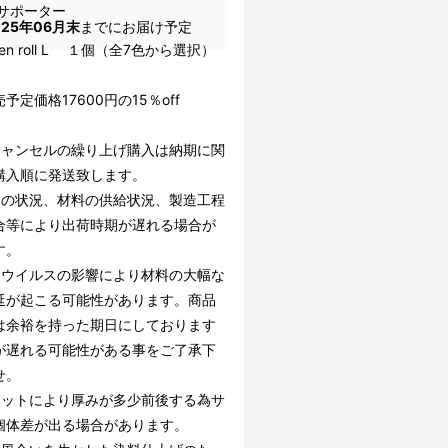
サポーター
025年06月末
までにお届け予定
o Pen roll L １個（全7色から選択）
予定価格17600円の15％off
キャンセルの繰り上げ購入は納期に関
購入順に発送致します。
文の状況、材料の供給状況、製造工程
合等により出荷時期が遅れる場合が
す。
ナウイルスの影響により材料の大幅な
延が起こる可能性があります。商品
は余裕を持った期日にしております
が遅れる可能性がある事をご了承下
せ。
ロットにより厚みが多少前後する為サ
個体差が出る場合があります。