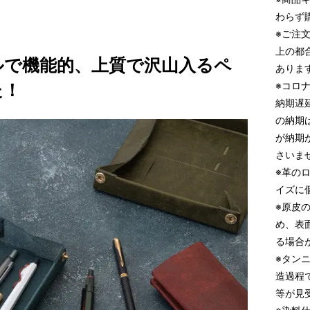
わらず
※ご注
上の都
ルで機能的、上質で沢山入るペ
ありま
※コロ
た！
納期遅
の納期
が納期
さいま
※革の
イズに
※原皮
め、表
る場合
※タン
造過程
等が見