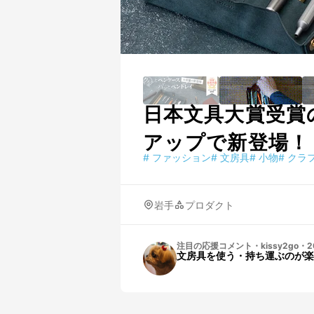
日本文具大賞受賞
アップで新登場！
#
ファッション
#
文房具
#
小物
#
クラ
岩手
プロダクト
注目の応援コメント
・
kissy2go
・
2
文房具を使う・持ち運ぶのが楽