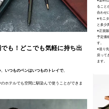
※染料
ること
合わせ
※モニ
と多少
※正規
予定価
す。
場でも！どこでも気軽に持ち出
※送り
戻って
ます。
い
。
いつものペンはいつものトレイで
。
中のホテルでも空間に馴染んで使うことができま