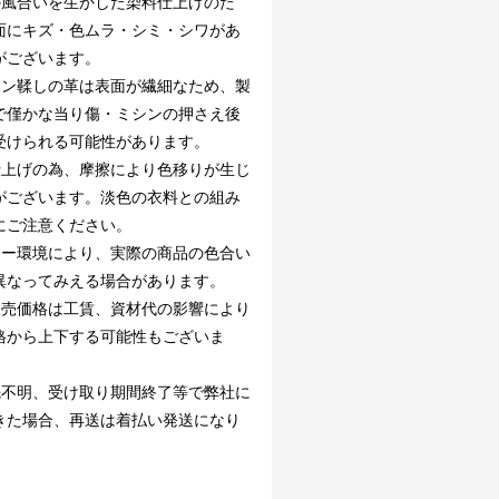
の風合いを生かした染料仕上げのた
面にキズ・色ムラ・シミ・シワがあ
がございます。
ニン鞣しの革は表面が繊細なため、製
で僅かな当り傷・ミシンの押さえ後
受けられる可能性があります。
仕上げの為、摩擦により色移りが生じ
がございます。淡色の衣料との組み
にご注意ください。
ター環境により、実際の商品の色合い
異なってみえる場合があります。
販売価格は工賃、資材代の影響により
格から上下する可能性もございま
先不明、受け取り期間終了等で弊社に
きた場合、再送は着払い発送になり