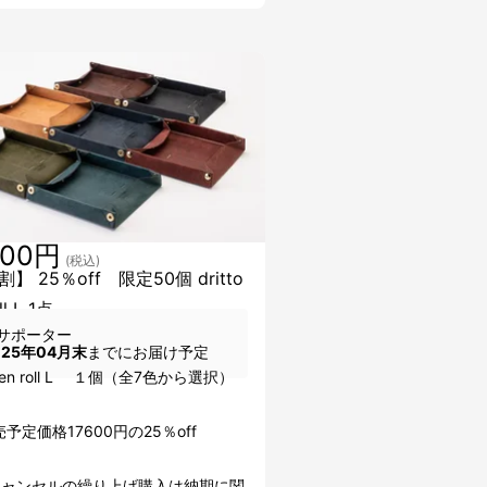
200円
(税込)
】 25％off 限定50個 dritto
ll L 1点
サポーター
025年04月末
までにお届け予定
o Pen roll L １個（全7色から選択）
予定価格17600円の25％off
キャンセルの繰り上げ購入は納期に関