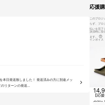
応援
このプロジェ
らず、プロジ
払いを完了
決済時に安心
ます。
インボイス
のリターンの発送...
14,
【応援価
dritto 