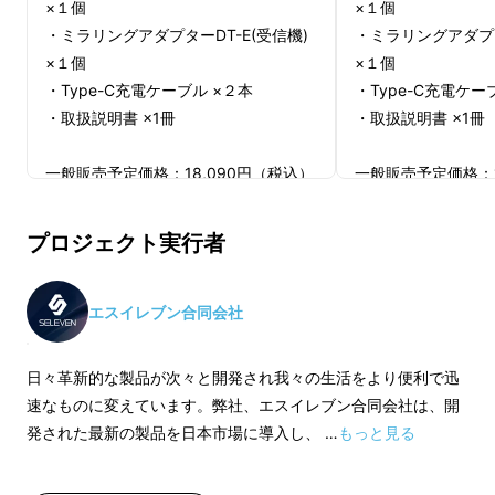
×１個
×１個
・ミラリングアダプターDT-E(受信機)
・ミラリングアダプタ
×１個
×１個
・Type-C充電ケーブル ×２本
・Type-C充電ケー
・取扱説明書 ×1冊
・取扱説明書 ×1冊
一般販売予定価格：18,090円（税込）
一般販売予定価格：1
※皆様の応援購入により量産効率が向
※皆様の応援購入に
上した場合、正規販売価格が販売予定
上した場合、正規販
プロジェクト実行者
価格より下がる可能性もございます。
価格より下がる可能
適格請求書発行事業者登録番号：なし
適格請求書発行事業
エスイレブン合同会社
日々革新的な製品が次々と開発され我々の生活をより便利で迅
速なものに変えています。弊社、エスイレブン合同会社は、開
発された最新の製品を日本市場に導入し、 …
もっと見る