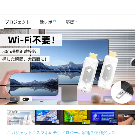
で手に入れよう
19
17
プロジェクト
活レポ
応援
# ガジェット
# スマホ
# テクノロジー
# 家電
# 便利グッズ