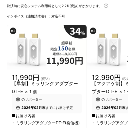
決済時に安心システム利用料として2.2%(税抜)がかかります。
その“映らないストレス”を、完全ワイヤレスで
インボイス（適格請求書）：対応不可
解決。
最長
50m
の超長距離伝送、超低遅延、そして
超小型。
挿すだけでサッとつながり、どこでも大画面
へ。
11,990円
12,990円
(税込)
(税
【早割】ミラリングアダプター
【マクアケ割】
DT-E ×１個
プターDT-E ×
のサポーター
のサポーター
2026年02月末
までにお届け予定
2026年02月末
■お届け内容
■お届け内容
・ミラリングアダプターDT-E(発信機)
・ミラリングアダプタ