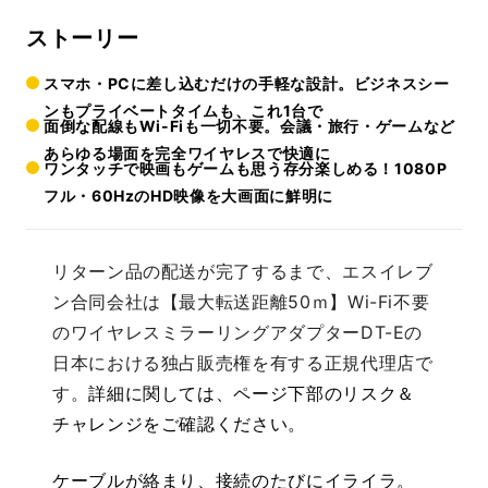
ストーリー
スマホ・PCに差し込むだけの手軽な設計。ビジネスシー
ンもプライベートタイムも、これ1台で
面倒な配線もWi-Fiも一切不要。会議・旅行・ゲームなど
あらゆる場面を完全ワイヤレスで快適に
ワンタッチで映画もゲームも思う存分楽しめる！1080P
フル・60HzのHD映像を大画面に鮮明に
リターン品の配送が完了するまで、エスイレブ
ン合同会社は【最大転送距離50ｍ】Wi-Fi不要
のワイヤレスミラーリングアダプターDT-Eの
日本における独占販売権を有する正規代理店で
す。
詳細に関しては、ページ下部のリスク＆
チャレンジをご確認ください。
ケーブルが絡まり、接続のたびにイライラ。