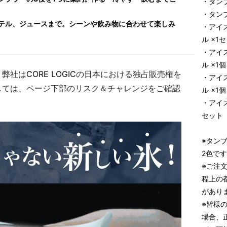
・タンブ
・タン
テル、ジュースまで。シーンや飲み物に合わせて楽しみ
・アイ
ル ×1
・アイ
ル ×1個
、弊社は
CORE LOGIC
の日本における独占販売権を
・アイ
しては、ページ下部のリスク＆チャレンジをご確認
ル ×1個
・アイス
セット
※タン
2色で
※ご注
程上の
があり
※皆様
場合、