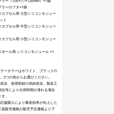
ラー（106×77×126mm）×1個
ブラーのフタ×1個
スカプセル用 大型シリコンモジュー
セット
スカプセル用 中型シリコンモジュー
スカプセル用 小型シリコンモジュー
ボール用 シリコンモジュール ×1
ブラーカラーはホワイト、ブラックの
す。2つの色からお選びください。
文状況、使用部材の供給状況、製造工
都合等により出荷時期が遅れる場合
ます。
の応援購入により量産効率が向上した
正規販売価格が販売予定価格より下