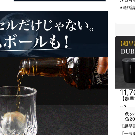
※適格
11,
【超早割
×2
の
2
【超早割
【一般販