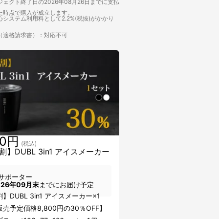
ェクト終了日の2026年08月26日までに支払
た時点で購入が成立します。
システム利用料として2.2%(税抜)がかかり
（適格請求書）：対応不可
00円
(税込)
】DUBL 3in1 アイスメーカー
サポーター
026年09月末
までにお届け予定
】DUBL 3in1 アイスメーカー×1
売予定価格8,800円の30％OFF】