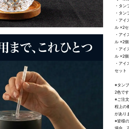
・タンブ
・タン
・アイ
ル ×2
・アイ
ル ×2個
・アイ
ル ×2個
・アイ
セット
※タン
2色で
※ご注
程上の
があり
※皆様
場合、