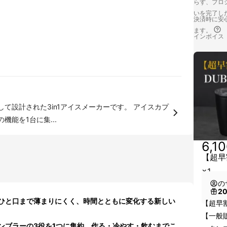
らず、プロジ
いを完了し
決済時に安心
ます。
インボイス
計された3in1アイスメーカーです。 アイスカプ
能を1台に集...
6,1
【超早割
×1
の
2
ひと口まで薄まりにくく、時間とともに変化する新しい
【超早割
【一般販
ンブラーの3役を1つに集約。作る・冷やす・飲むまでこ