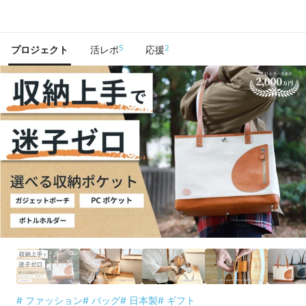
で手に入れよう
5
2
プロジェクト
活レポ
応援
# ファッション
# バッグ
# 日本製
# ギフト