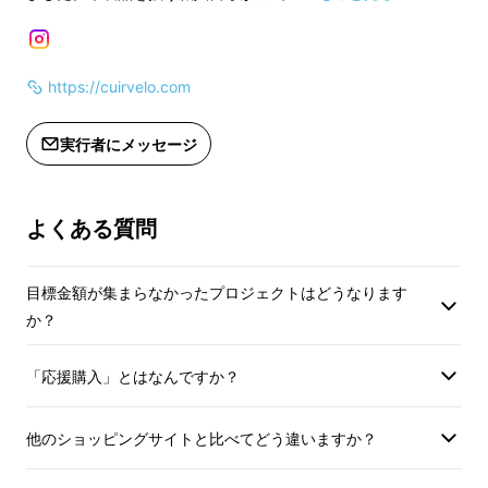
（適格請求書発行事業者登録番号の
（適格請求書発行
記載のあるインボイスが必要な場合
記載のあるインボイ
は、Makuakeメッセージにて実行者に
は、Makuakeメ
https://cuirvelo.com
直接お問合せください）
直接お問合せくださ
実行者にメッセージ
よくある質問
目標金額が集まらなかったプロジェクトはどうなります
か？
「応援購入」とはなんですか？
他のショッピングサイトと比べてどう違いますか？