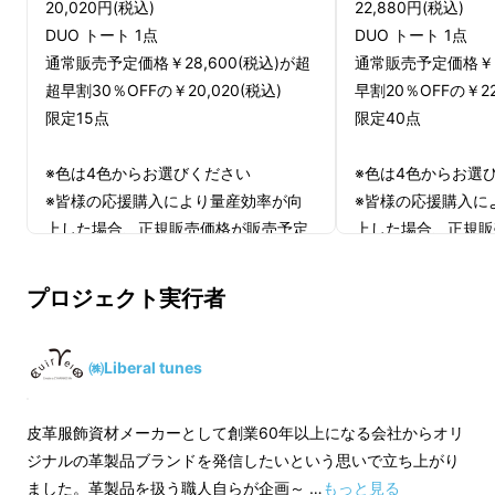
20,020円(税込)
22,880円(税込)
DUO トート 1点
DUO トート 1点
通常販売予定価格￥28,600(税込)が超
通常販売予定価格￥28
超早割30％OFFの￥20,020(税込)
早割20％OFFの￥22
限定15点
限定40点
※色は4色からお選びください
※色は4色からお選
※皆様の応援購入により量産効率が向
※皆様の応援購入に
上した場合、正規販売価格が販売予定
上した場合、正規販
価格より下がる可能性もございます。
価格より下がる可能
※デザイン・仕様は改良により変更に
※デザイン・仕様は
プロジェクト実行者
なる可能性もございます。ご了承くだ
なる可能性もござい
さい。
さい。
※ご注文状況、使用部材の供給状況、
※ご注文状況、使用
㈱Liberal tunes
製造工程上の都合等により出荷時期が
製造工程上の都合等
遅れる場合があります。
遅れる場合がありま
皮革服飾資材メーカーとして創業60年以上になる会社からオリ
※適格請求書発行事業者登録番号：あ
※適格請求書発行事
ジナルの革製品ブランドを発信したいという思いで立ち上がり
り
り
ました。革製品を扱う職人自らが企画～ …
もっと見る