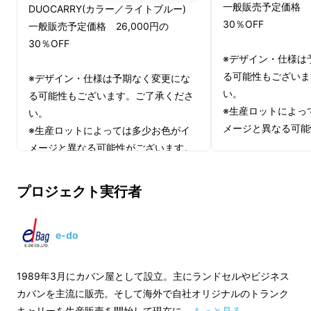
一般販売予定価格 2
DUOCARRY(カラー／ライトブルー)
30％OFF
一般販売予定価格 26,000円の
30％OFF
※デザイン・仕様は
る可能性もございま
※デザイン・仕様は予期なく変更にな
い。
る可能性もございます。ご了承くださ
※生産ロットによっ
い。
メージと異なる可能
※生産ロットによっては多少お色がイ
メージと異なる可能性がございます。
プロジェクト実行者
旅の荷造りで誰もが感じるモヤモヤ──
e-do
1989年3月にカバン屋として設立。主にランドセルやビジネス
「靴と服、一緒に入れるのはちょっと…でも仕
カバンを主流に販売。そして海外で自社オリジナルのトランク
切り袋くらいしか方法がない」
キャリーを生産販売を開始して現在に …
もっと見る