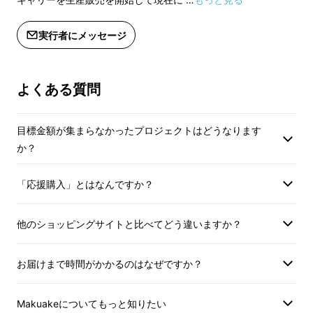
▶旅行や出張のたびに靴を袋に入れて清潔な服
実行者にメッセージ
と一緒に入れるのが、
よくある質問
当たり前になっていませんか？
――靴やよごれ物を独立スペースに分けられる
目標金額が集まらなかったプロジェクトはどうなります
から、清潔さも型崩れも気にせず快適に旅がで
か？
きます。
「応援購入」とはなんですか？
「旅行帰りの使っていないキレイな服が、使っ
た服とごちゃ混ぜに」
他のショッピングサイトと比べてどう違いますか？
▶使わなかった着替え類は、家に戻ってからそ
お届けまで時間がかかるのはなぜですか？
のままクローゼットにしまいたい。
Makuakeについてもっと知りたい