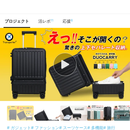
で手に入れよう
11
6
プロジェクト
活レポ
応援
# ガジェット
# ファッション
# スーツケース
# 多機能
# 旅行