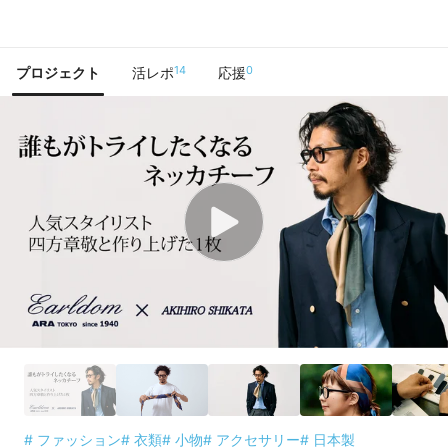
で手に入れよう
14
0
プロジェクト
活レポ
応援
# ファッション
# 衣類
# 小物
# アクセサリー
# 日本製