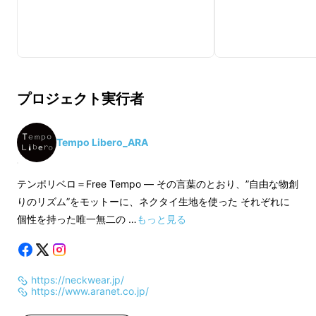
プロジェクト実行者
開発の経緯
Tempo Libero_ARA
ネッカチーフについて皆さんはどんなイメージ
をお持ちでしょう？ 興味がないわけではない
テンポリベロ＝Free Tempo ― その言葉のとおり、”自由な物創
けれど、結び方や服との合わせ方が難しそう
りのリズム”をモットーに、ネクタイ生地を使った それぞれに
で、おしゃれ上級者限定のジャンルとあきらめ
個性を持った唯一無二の …
もっと見る
ている方が大半ではないでしょうか？
そんな従来のイメージを打破する、誰もが気軽
https://neckwear.jp/
にトライできるネッカチーフを作りたいという
https://www.aranet.co.jp/
のが今回の企画の出発点でした。