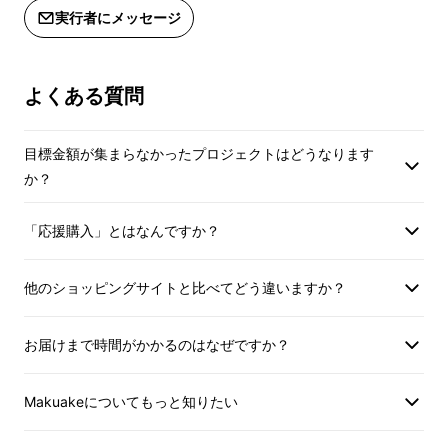
実行者にメッセージ
パーティーなど華やかなシーンのドレスアップ
アイテムと考えている人もいるかもしれません
よくある質問
が、じつはネッカチーフは、どんなスタイルに
も取り入れることができ、簡単に洒落感を高め
ることができる便利なアイテム。ビジネスの
目標金額が集まらなかったプロジェクトはどうなります
か？
ノータイスタイルはもちろん、白Ｔシャツ＋デ
ニムのような休日のシンプルな装いも、首に
「応援購入」とはなんですか？
ネッカチーフがあるだけでぐっと垢抜けた雰囲
気になります。
他のショッピングサイトと比べてどう違いますか？
また、ネッカチーフは実用性もとても高いアイ
テムです。最近はジャケットにＴシャツや丸首
お届けまで時間がかかるのはなぜですか？
ニットを合わせるスタイルが流行りですが、
ネッカチーフがあればジャケット襟裏の皮脂汚
Makuakeについてもっと知りたい
れや汗染みを防ぐことができます。さらに天然