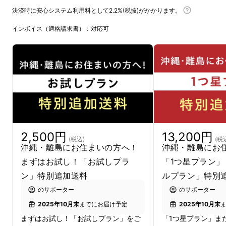
決済時に安心システム利用料として2.2%(税抜)がかかります。
インボイス（適格請求書）：対応可
2,500円
13,200円
(税込)
(税
沖縄・離島にお住まいの方へ！
沖縄・離島にお
まずはお試し！「お試しプラ
「1つ星プラン」
ン」特別追加送料
ルプラン」特別
のサポーター
のサポーター
2025年10月末
までにお届け予定
2025年10月末
まずはお試し！「お試しプラン」をご
「1つ星プラン」ま