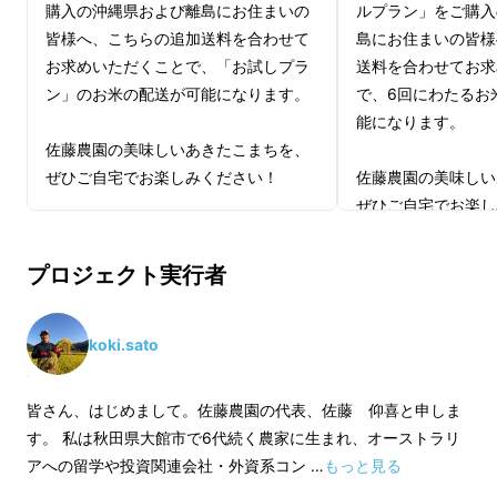
購入の沖縄県および離島にお住まいの
ルプラン」をご購入
皆様へ、こちらの追加送料を合わせて
島にお住まいの皆様
お求めいただくことで、「お試しプラ
送料を合わせてお求
ン」のお米の配送が可能になります。
で、6回にわたるお
能になります。
佐藤農園の美味しいあきたこまちを、
ぜひご自宅でお楽しみください！
佐藤農園の美味しい
ぜひご自宅でお楽し
価格：2,500円（税込）
価格：13,200円（
プロジェクト実行者
※本プランのみではお米は届きませ
ん。必ず「お試しプラン」と合わせて
※本プランのみでは
ご購入ください。
ん。必ず「1つ星プ
koki.sato
星シングルプラン」
ください。
皆さん、はじめまして。佐藤農園の代表、佐藤 仰喜と申しま
す。 私は秋田県大館市で6代続く農家に生まれ、オーストラリ
アへの留学や投資関連会社・外資系コン …
もっと見る