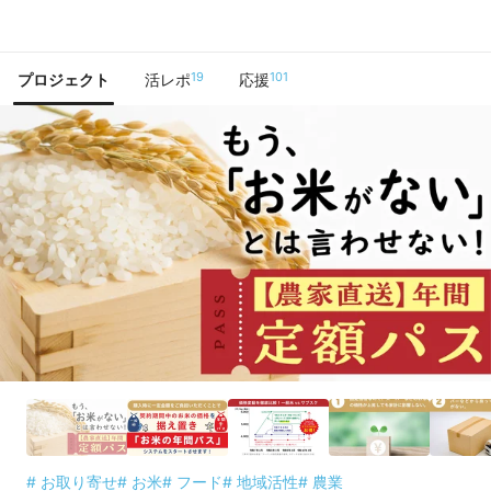
で手に入れよう
19
101
プロジェクト
活レポ
応援
# お取り寄せ
# お米
# フード
# 地域活性
# 農業