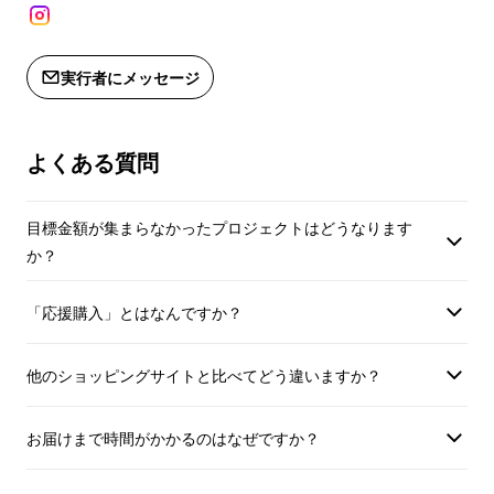
実行者にメッセージ
よくある質問
目標金額が集まらなかったプロジェクトはどうなります
か？
「応援購入」とはなんですか？
他のショッピングサイトと比べてどう違いますか？
リターンには、1回分の年間契約更新権のつい
た「2つ星プラン」や2回分の年間契約更新権
お届けまで時間がかかるのはなぜですか？
のついた「3つ星プラン」もご用意。