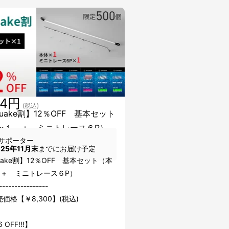
04円
(税込)
uake割】12％OFF 基本セット
×１ ＋ ミニトレース６P）
サポーター
025年11月末
までにお届け予定
uake割】12％OFF 基本セット（本
 ＋ ミニトレース６P）
----------------
価格【￥8,300】(税込)
 OFF!!!】