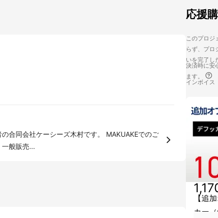
応援
このプロジェ
らず、プロジ
いを完了し
決済時に安心
ます。
インボイス
般販売...
1,1
【追加
カー（