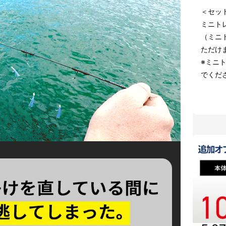
＜セッ
ミニトレ
（ミニ
ただけ
※ミニ
でくだ