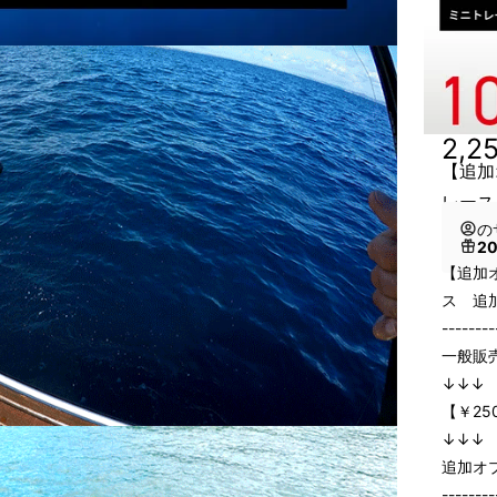
2,2
【追加
レース
の
2
【追加
ス 追
--------
一般販売
↓↓↓
【￥250
↓↓↓
追加オプ
--------