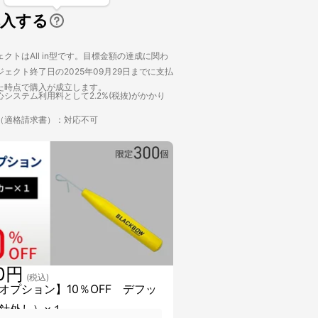
購入する
クトはAll in型です。目標金額の達成に関わ
ェクト終了日の2025年09月29日までに支払
た時点で購入が成立します。
システム利用料として2.2%(税抜)がかかり
（適格請求書）：対応不可
70円
(税込)
オプション】10％OFF デフッ
針外し）×１