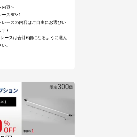
ト内容＞
ース6P×1
トレースの内容はご自由にお選びい
ます）
トレースは合計6個になるように選ん
さい。