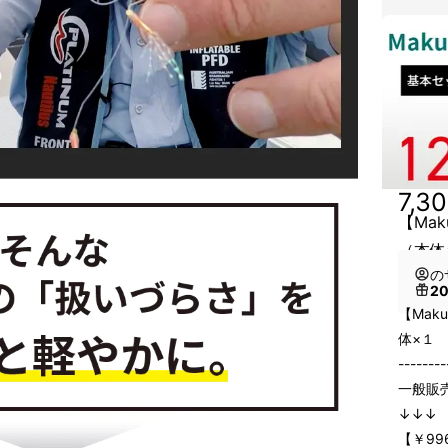
7,3
【Mak
（本体
の
2
【Mak
体×１
--------
一般販売
↓↓↓
【￥996