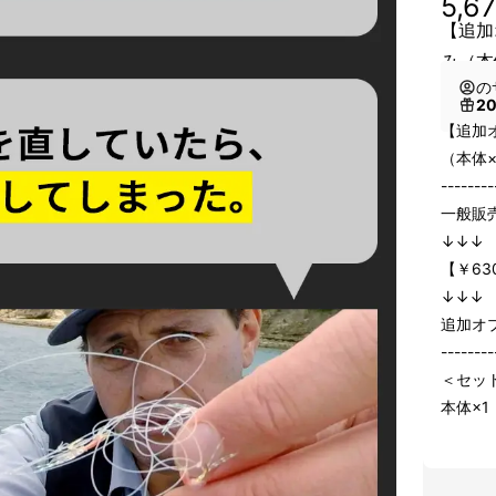
5,6
【追加
み（本
の
2
【追加
（本体
--------
一般販売
↓↓↓
【￥630
↓↓↓
追加オプ
--------
＜セッ
本体×1