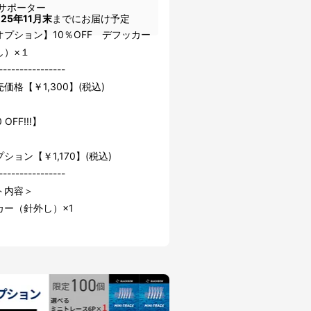
サポーター
025年11月末
までにお届け予定
オプション】10％OFF デフッカー
し）×１
----------------
価格【￥1,300】(税込)
 OFF!!!】
ション【￥1,170】(税込)
----------------
ト内容＞
カー（針外し）×1