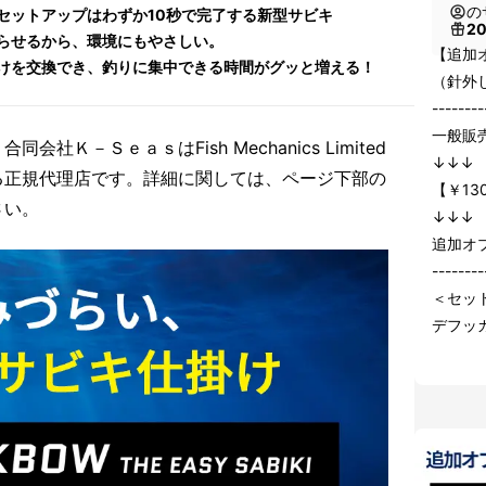
の
セットアップはわずか10秒で完了する新型サビキ
2
らせるから、環境にもやさしい。
【追加
けを交換でき、釣りに集中できる時間がグッと増える！
（針外
--------
一般販売
Ｋ－ＳｅａｓはFish Mechanics Limited
↓↓↓
る正規代理店です。詳細に関しては、ページ下部の
【￥130
さい。
↓↓↓
追加オプ
--------
＜セッ
デフッ