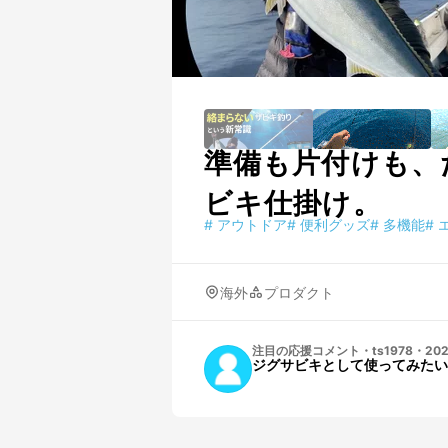
準備も片付けも、
ビキ仕掛け。
#
アウトドア
#
便利グッズ
#
多機能
#
海外
プロダクト
注目の応援コメント
・
ts1978
・
202
ジグサビキとして使ってみたい