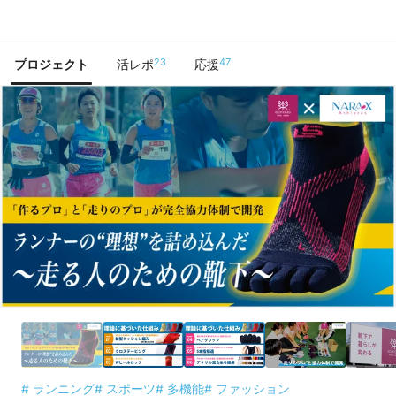
で手に入れよう
23
47
プロジェクト
活レポ
応援
# ランニング
# スポーツ
# 多機能
# ファッション