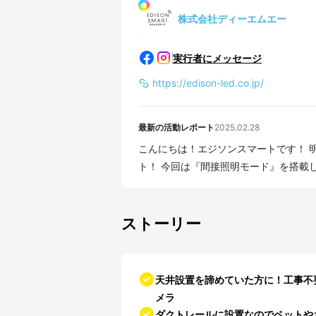
株式会社ディーエムエー
実行者にメッセージ
https://edison-led.co.jp/
最新の活動レポート
2025.02.28
こんにちは！エジソンスマートです！ 明
ト！ 今回は『間接照明モード』を搭載した
ストーリー
天井設置を諦めていた方に！工事不
メラ
ダクトレールに設置なのでペットや