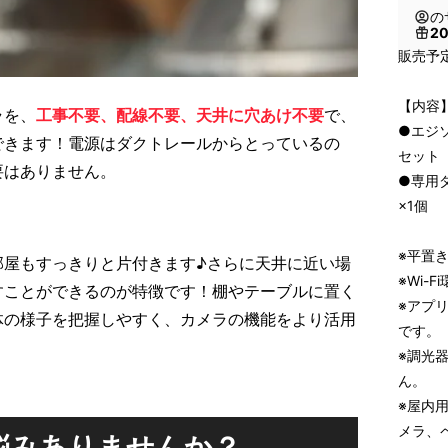
の
2
販売予定
【内容
ラを、
工事不要、配線不要、天井に穴あけ不要
で、
●エジ
できます！電源はダクトレールからとっているの
セット
要はありません。
●専用
×1個
※平置
部屋もすっきりと片付きます♪さらに天井に近い場
※Wi-F
すことができるのが特徴です！棚やテーブルに置く
※アプ
体の様子を把握しやすく、カメラの機能をより活用
です。
※調光
ん。
※屋内
メラ、
悩みありませんか？