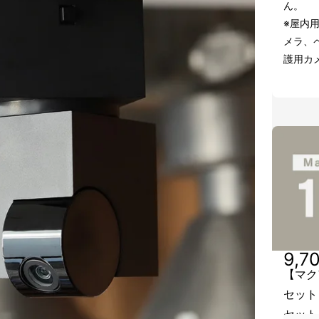
ん。
※屋内
メラ、
護用カ
9,7
【マク
セット
セット