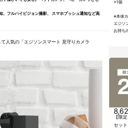
×1個
知、フルハイビジョン撮影、 スマホプッシュ通知など高
※本体
エジソ
お持ち
て人気の「エジソンスマート 見守りカメラ
8,6
【限定
セット