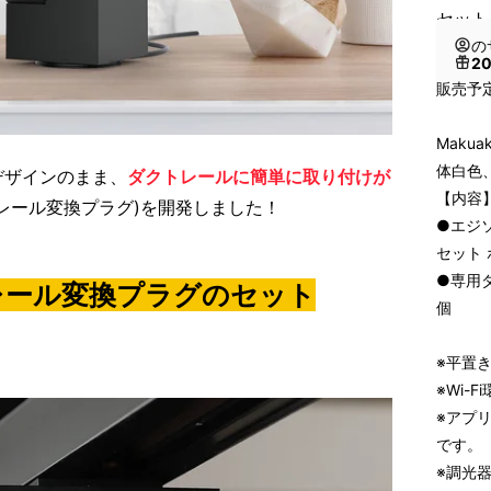
セット
の
2
販売予定
Maku
体白色
デザインのまま、
ダクトレールに簡単に取り付けが
【内容
レール変換プラグ)を開発しました！
●エジ
セット 
●専用
レール変換プラグのセット
個
！
※平置
※Wi-F
※アプ
です。
※調光