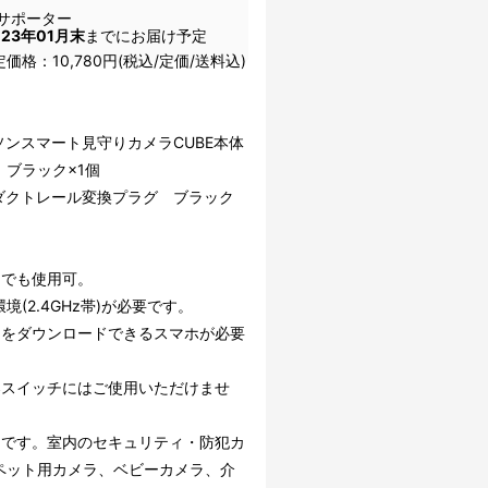
サポーター
023年01月末
までにお届け予定
価格：10,780円(税込/定価/送料込)
】
ソンスマート見守りカメラCUBE本体
 ブラック×1個
ダクトレール変換プラグ ブラック
きでも使用可。
i環境(2.4GHz帯)が必要です。
リをダウンロードできるスマホが必要
器スイッチにはご使用いただけませ
用です。室内のセキュリティ・防犯カ
ペット用カメラ、ベビーカメラ、介