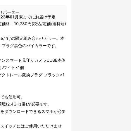
サポーター
023年01月末
までにお届け予定
価格：10,780円(税込/定価/送料込)
akeだけの限定組み合わせカラー。本
、プラグ黒色のバイカラーです。
】
ソンスマート見守りカメラCUBE本体
ホワイト×1個
ダクトレール変換プラグ ブラック×1
きでも使用可。
i環境(2.4GHz帯)が必要です。
リをダウンロードできるスマホが必要
器スイッチにはご使用いただけませ