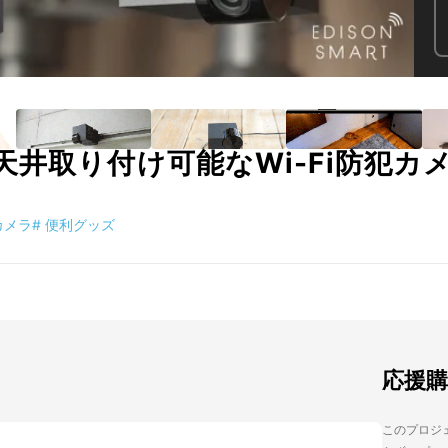
天井取り付け可能なWi-Fi防犯カ
カメラ
#
便利グッズ
応援
このプロジェ