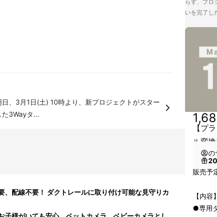
らず、プロジ
いを完了し
日、3月1日(土) 10時より、新プロジェクトがスター
3Wayタ...
1,6
【プラ
ル変換
の
2
販売予定
要、配線不要！ ダクトレールに取り付け可能な見守りカ
【内容
●専用
お子様がいても安心。ペットカメラ、ベビーカメラとし