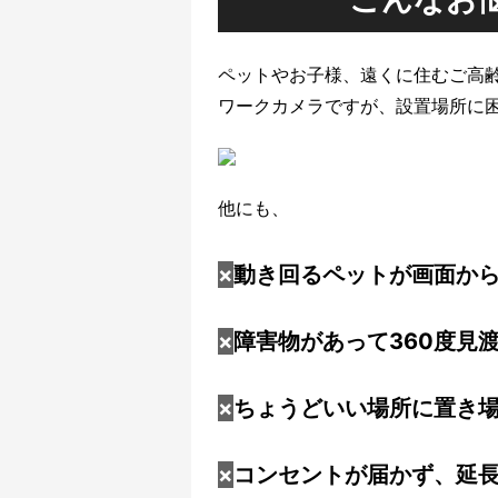
ペットやお子様、遠くに住むご高
ワークカメラですが、設置場所に
他にも、
×
動き回るペットが画面か
×
障害物があって360度見
×
ちょうどいい場所に置き
×
コンセントが届かず、延