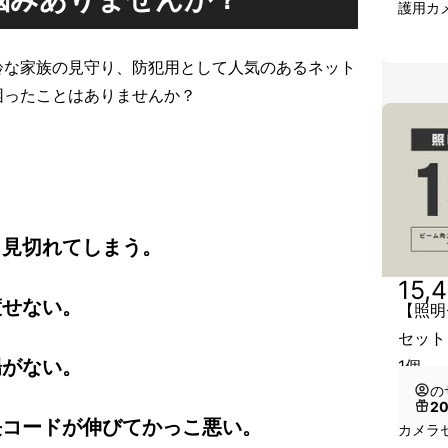
護用カ
齢な家族の見守り、防犯用として人気のあるネット
困ったことはありませんか？
ら見切れてしまう。
15,
渡せない。
【照明
セット
場がない。
1個
の
2
長コードが伸びてかっこ悪い。
カメラセ