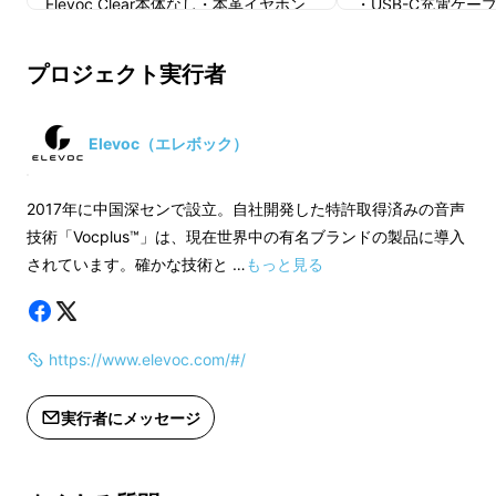
Elevoc Clear本体なし・本革イヤホン
・USB-C充電ケーブ
ケースカバーのみのご支援はご遠慮く
・取扱説明書×1冊
ださい。
・品質保証カード×
プロジェクト実行者
※送料無料（国内配送のみ）
※ご注文状況、供給状況、最終調整の
■一般販売予定価格1
都合等により出荷時期が前後する場合
送料無料)
Elevoc（エレボック）
があります。
※開発中の製品につきましては、デザ
※送料無料（国内配
2017年に中国深センで設立。自社開発した特許取得済みの音声
イン・仕様が一部変更になる可能性も
※ご注文状況、供給
技術「Vocplus™」は、現在世界中の有名ブランドの製品に導入
ございます。その場合は、活動レポー
都合等により出荷時
されています。確かな技術と …
もっと見る
トにてご報告させて頂きますので、そ
があります。
ブランド初！特許出願中技術
ちらをご確認ください。
※開発中の製品につ
「
Vocplus™」搭載イヤホン。
※本プロジェクトを通して想定を上回
イン・仕様が一部変
https://www.elevoc.com/#/
る皆様からご支援を頂き、現在進めて
ございます。その場
いる環境から量産体制を更に整えるこ
トにてご報告させて
Vocplus™
*は、
人間の聴覚の仕組みを模倣して
実行者にメッセージ
とができた場合、正規販売価格が販売
ちらをご確認くださ
構築
されているため、さまざまな音が飛び交う
予定価格より下がる可能性もございま
※本プロジェクトを
環境でも人の声を
聞き分け
、
不快なノイズを除
す。
る皆様からご支援を
去
することができます。