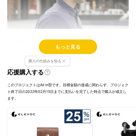
私のいる場所が、オフィスになる。
もっと見る
Elevocは、働く場所の制限から皆様を解放す
購入の仕組みを知る
るために、
クリアに
「
伝える
」「
聞く
」、さら
応援購入する
に「
楽しむ
」に特化したイヤホンを開発しまし
た。
このプロジェクトはAll in型です。目標金額の達成に関わらず、プロジェク
ト終了日の2022年02月15日までに支払いを完了した時点で購入が成立し
ます。