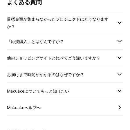
よくある質問
いる環境から量産体
とができた場合、正
予定価格より下がる
目標金額が集まらなかったプロジェクトはどうなります
す。
か？
「応援購入」とはなんですか？
他のショッピングサイトと比べてどう違いますか？
お届けまで時間がかかるのはなぜですか？
※Vocplus™とは、
計算的聴覚情景分析
Makuakeについてもっと知りたい
（CASA）とディープニューラルネットワーク
（DNN）を組み合わせた高度な技術のこと。
Makuakeヘルプへ
Elevoc Clearは、働く場所の制限か