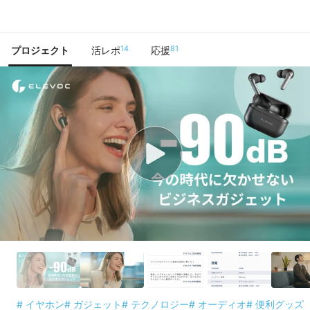
で手に入れよう
14
81
プロジェクト
活レポ
応援
# イヤホン
# ガジェット
# テクノロジー
# オーディオ
# 便利グッズ