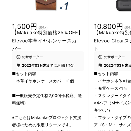
1,500円
10,800円
(税込)
(税
【Makuake特別価格25％OFF】
【Makuake特
Elevoc本革イヤホンケースカ
Elevoc Cle
バー
ト
のサポーター
のサポーター
2022年03月末
までにお届け予定
2022年03月末
■セット内容
■セット内容
音声処理技術
の研究開発に専念してきた
・本革イヤホンケースカバー×1個
・イヤホン本体×1
Elevocの技術は、世界の有名ブランドに採用
・充電ケース×1台
■一般販売予定価格2,000円(税込、送
・スタンダードタイ
され、導入されているデバイスの数はなんと
１
料無料)
×4ペア（Mサイズ2
億台！
を超えました。
皆様が今使っているスマ
各1ペア）
ホやパソコンにも、
Elevocの技術
が搭載され
※こちらはMakuakeプロジェクト支援
・フラットタイプの
ているかもしれません。
者様のための限定リターンです。
ア（S・M・Lサイズ