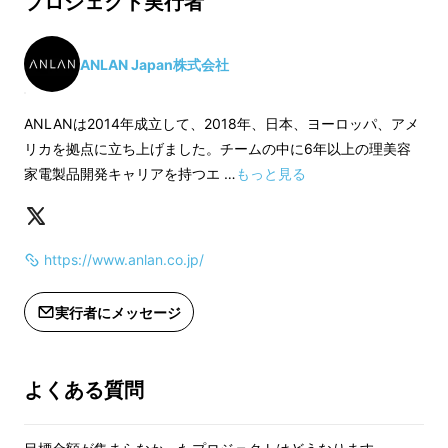
プロジェクト実行者
・USB充電ケーブル×1
・USB充電ケーブル
たしました。
・日本語取引説明書×1
・日本語取引説明書
ANLAN Japan株式会社
注意事項
注意事項
※色がグレーです。
※色がグレーです。
ANLANは2014年成立して、2018年、日本、ヨーロッパ、アメ
※送料無料（国内配送のみ）※デザイ
※送料無料（国内配
リカを拠点に立ち上げました。チームの中に6年以上の理美容
ン・仕様は、変更になる可能性もござ
ン・仕様は、変更に
家電製品開発キャリアを持つエ …
もっと見る
います。ご了承ください。
います。ご了承くだ
※デザイン・仕様は、変更になる可能
※デザイン・仕様は
性もございます。ご了承ください。
性もございます。ご
https://www.anlan.co.jp/
※ご注文状況・使用部材の供給状況・
※ご注文状況・使用
製造工程上の都合等により、出荷時期
製造工程上の都合等
が遅れる場合があります。
が遅れる場合があり
実行者にメッセージ
※皆様の応援購入により量産効率が向
※皆様の応援購入に
上した場合、正規販売価格が販売予定
上した場合、正規販
価格より下がる可能性もございます。
価格より下がる可能
よくある質問