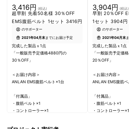
ますし、仕事はますます忙しくなり、仕事のプ
3,416円
3,904円
(税込)
(税込)
超早割 先着50名様 30％OFF
早割 20％OFF
レッシャーも高まっています。「
ちょっと腰部
EMS腹筋ベルト 1セット 3416円
1セット 3904円
腹部を休めたいなぁ、自宅で手軽にトレーニン
グ、運動したいなぁ
」「
ジェルシート不要、
のサポーター
のサポーター
PU素材ではない、通気性が良いEMS
腹筋ベル
2021年04月末
までにお届け予定
2021年04月末
トが欲しい
なぁ
」という心の声が聞こえてきま
完成した製品ｘ1点
完成した製品ｘ1点
「一般販売予定価格4880円の
「一般販売予定価格4
す。そのような心の声に、私たちANLANは軽
30％OFF」
20％OFF」
量クラス・新技術採用と拘り抜いた最新作でお
応えします。
＜お届け内容＞
＜お届け内容＞
もし、「
本格的な腰部腹部もトレーニングアイ
ANLAN EMS腹筋ベルト×1台
ANLAN EMS腹筋
テム
」が持ち運び可能だったら？
ボタンを押す
だけで、ゆったりとしたケアタイム、レーニン
「付属品」
「付属品」
グタイムを作れたら？
いつでも、どこでも、誰
・腹筋ベルト×1
・腹筋ベルト×1
でも、楽しむことが出来たら？このようなお声
・コントローラー×1
・コントローラー×
・リモコン×1
・リモコン×1
に応えるべく、私たち
ANLAN
は
新型 コードレ
・延長ベルト×1
・延長ベルト×1
ス EMS腹筋ベルト
（EMS Belt Pro）
を開発い