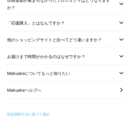
目標金額が集まらなかったプロジェクトはどうなります
プロジェクト詳細
か？
「応援購入」とはなんですか？
腰部腹部の筋肉
トレーニング
は、現代社会の生
活において大切な所作です。
他のショッピングサイトと比べてどう違いますか？
【
ANLAN EMS Belt Pro
】=筋トレEMS機能
+
高導電性のグラフェン
+
ジェルシート不要
お届けまで時間がかかるのはなぜですか？
+専用リモコン+通気性が良い+
洗練されたデザ
イン
Makuakeについてもっと知りたい
【
ANLAN EMS Belt Pro
】
はEMS技術
を採用
して
、
腰部
、
腹部に
電気刺激を与えて筋肉を
運
Makuakeヘルプへ
動させて、巧みに筋肉
トレーニングの
サポート
を提供して、ゆったりとした感覚をお楽しみい
ただけます。
特定商取引法に基づく表記