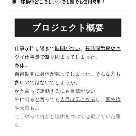
事・移動中どこでもいつでも誰でも使用簡単！
プロジェクト概要
仕事が忙し過ぎて
時間がない
。
長時間労働やキ
ツイ仕事量で凝り固まってしまった
。
身体…
自粛期間に身体が鈍ってしまった、そんな方も
多いのではないでしょうか。
かと言って運動するにも
自信がない
外に出ると言っても
人目は気になる
し、
紫外線
や天気
も…
こうやって何かと理由をつけては避けていた運
動。