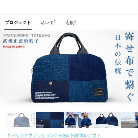
で手に入れよう
7
0
プロジェクト
活レポ
応援
# バッグ
# ファッション
# 伝統
# 日本製
# ギフト