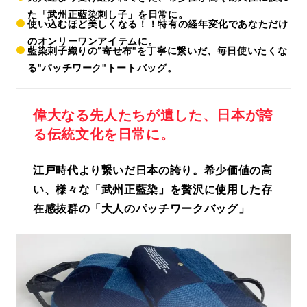
た「武州正藍染刺し子」を日常に。
使い込むほど美しくなる！！特有の経年変化であなただけ
のオンリーワンアイテムに。
藍染刺子織りの”寄せ布"を丁寧に繋いだ、毎日使いたくな
る"パッチワーク"トートバッグ。
偉大なる先人たちが遺した、日本が誇
る伝統文化を日常に。
江戸時代より繋いだ日本の誇り。希少価値の高
い、様々な「武州正藍染」を贅沢に使用した存
在感抜群の「大人のパッチワークバッグ」