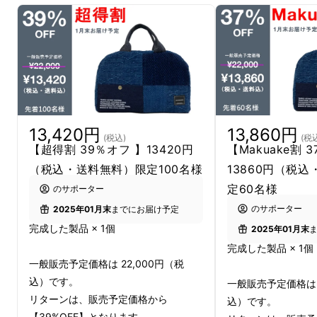
『武州正藍染』-糸から染めるといいう、手間
をかけた手法は職人の誇りの証です-
伝統、150余年。
13,420円
13,860円
(税込)
(税
150年の歴史を誇る、関東の藍染、剣道着の産
【超得割 39％オフ 】13420円
【Makuake割 
地「武州」で染め上げた生地を、日本の職人が
（税込・送料無料）限定100名様
13860円（税
丁寧に仕立て上げました。糸の芯まで濃く染め
定60名様
のサポーター
る藍染は深みのある色。かっこいい大人の紺色
のサポーター
2025年01月末
までにお届け予定
です。
完成した製品 × 1個
2025年01月末
完成した製品 × 1個
一般販売予定価格は 22,000円（税
このバッグには【日本の誇り】が詰
込）です。
一般販売予定価格は 2
まっています。
リターンは、販売予定価格から
込）です。
【39%OFF】となります。