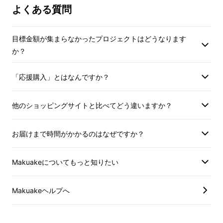
もございます。ご了承ください。
※デザイン・仕様は
よくある質問
生地」と「藍染」を使用したアイテムを製作し
もございます。ご了
ています。
適格請求書発行事業者登録番号：あり
（適格請求書発行事業者登録番号の記
目標金額が集まらなかったプロジェクトはどうなります
適格請求書発行事業
その中でもブランド藍染である武州正藍染刺子
載のあるインボイスが必要な場合は、
か？
（適格請求書発行事
Makuakeメッセージにて実行者に直接
（ぶしゅうしょうあいぞめさしこ）生地を使用
載のあるインボイス
お問合せください）
「応援購入」とはなんですか？
Makuakeメッセ
しております。
お問合せください）
【生まれは日本、想いと価値を。】
をコンセプ
他のショッピングサイトと比べてどう違いますか？
トに身近に日本の良さや伝統文化を再確認出来
るアイテムを製品化しています。
お届けまで時間がかかるのはなぜですか？
Makuakeについてもっと知りたい
伝統のブランド藍染生地、【武州正藍染刺子】
を使用し、生地の素晴らしさを「存分に」「贅
Makuakeヘルプへ
沢に」感じていただきつつ、
「種類・柄・洗い
加工」違いの"藍染刺子生地"を繋いだクラシッ