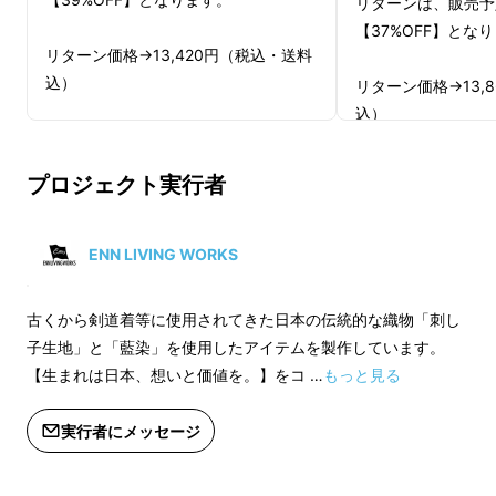
リターンは、販売予
【37%OFF】とな
リターン価格→13,420円（税込・送料
込）
リターン価格→13,
込）
【配送について】
1月下旬～順次発送予定です。
【配送について】
プロジェクト実行者
1月下旬～順次発送
【注意点】
※ご注文状況、使用部材の供給状況、
【注意点】
ENN LIVING WORKS
製造工程上の都合・機材トラブル等に
※武州正藍染は武州織物工業協同組合の登録商
※ご注文状況、使用
より出荷時期が遅れる場合がありま
製造工程上の都合・
標です。
古くから剣道着等に使用されてきた日本の伝統的な織物「刺し
す。予めご了承お願い致します。
より出荷時期が遅れ
子生地」と「藍染」を使用したアイテムを製作しています。
す。予めご了承お願
【生まれは日本、想いと価値を。】をコ …
もっと見る
※皆様の応援購入により量産効率が向
上した場合、正規販売価格が予定価格
※皆様の応援購入に
実行者にメッセージ
より下がる可能性もございます。
上した場合、正規販
私たち
ENN LIVING WORKS
は古くから剣道着
※デザイン・仕様は変更になる可能性
より下がる可能性も
等に使用されてきた日本の伝統的な織物「刺子