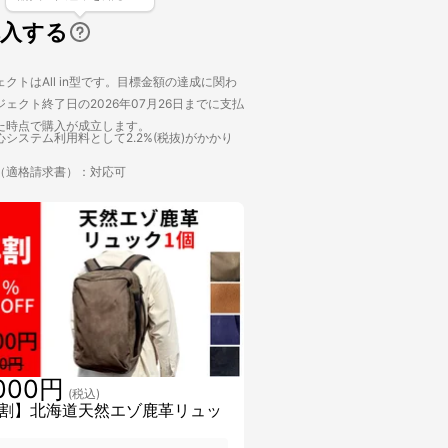
購入する
クトはAll in型です。目標金額の達成に関わ
ェクト終了日の2026年07月26日までに支払
た時点で購入が成立します。
システム利用料として2.2%(税抜)がかかり
（適格請求書）：対応可
,000円
(税込)
割】北海道天然エゾ鹿革リュッ