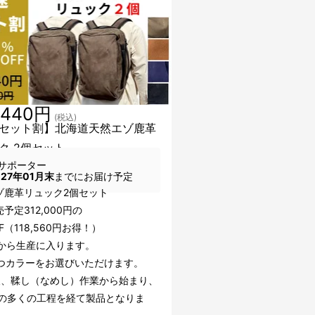
,440円
(税込)
セット割】北海道天然エゾ鹿革
ク 2個セット
サポーター
027年01月末
までにお届け予定
ゾ鹿革リュック2個セット
予定312,000円の
FF（118,560円お得！）
頃から生産に入ります。
ずつカラーをお選びいただけます。
後、鞣し（なめし）作業から始まり、
上の多くの工程を経て製品となりま