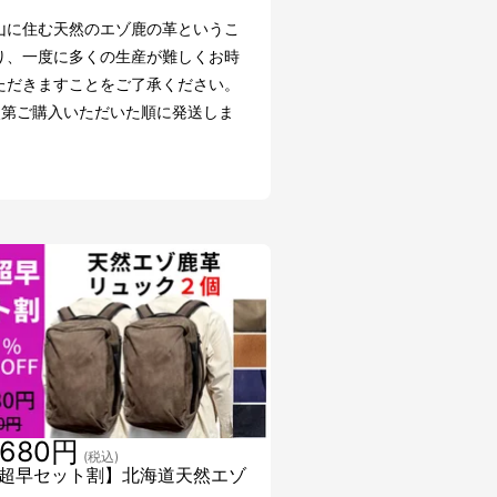
山に住む天然のエゾ鹿の革というこ
り、一度に多くの生産が難しくお時
ただきますことをご了承ください。
次第ご購入いただいた順に発送しま
,680円
(税込)
超早セット割】北海道天然エゾ