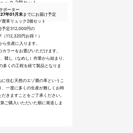
ュック 2個セット
サポーター
027年01月末
までにお届け予定
ゾ鹿革リュック2個セット
予定312,000円の
FF（112,320円お得！）
頃から生産に入ります。
ずつカラーをお選びいただけます。
後、鞣し（なめし）作業から始まり、
上の多くの工程を経て製品となりま
山に住む天然のエゾ鹿の革というこ
り、一度に多くの生産が難しくお時
ただきますことをご了承ください。
次第ご購入いただいた順に発送しま