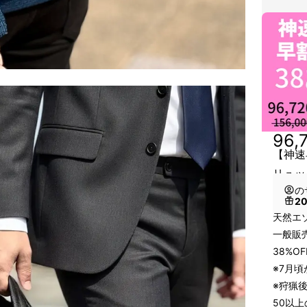
96,
【神速
リュッ
の
2
天然エ
一般販売
38%O
※7月
※狩猟
50以