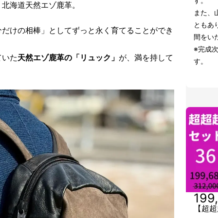
す。
、北海道天然エゾ鹿革。
また、
ともあ
分だけの相棒」としてずっと永く育てることができ
間をい
※完成
ていた
天然エゾ鹿革の「リュック」
が、満を持して
す。
199
【超超