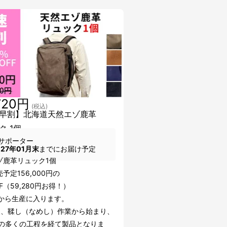
720円
(税込)
早割】北海道天然エゾ鹿革
ク 1個
サポーター
027年01月末
までにお届け予定
ゾ鹿革リュック1個
予定156,000円の
FF（59,280円お得！）
頃から生産に入ります。
後、鞣し（なめし）作業から始まり、
上の多くの工程を経て製品となりま