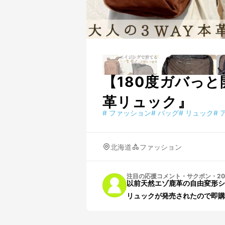
【180度ガバっ
革リュック』
#
ファッション
#
バッグ
#
リュック
#
北海道
ファッション
注目の応援コメント
・
サクポン
・
20
以前天然エゾ鹿革の自由変形シ
リュックが発売されたので即購