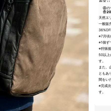
鹿革リ
の
2
天然エ
一般販売
36%O
※7月
※1個
※狩猟
50以
す。
また、
ともあ
間をい
※完成
す。