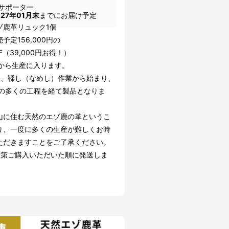
サポーター
027年01月末
までにお届け予定
ゾ鹿革リュック1個
予定156,000円の
FF（39,000円お得！）
頃から生産に入ります。
後、鞣し（なめし）作業から始まり、
上の多くの工程を経て製品となりま
山に住む天然のエゾ鹿の革というこ
り、一度に多くの生産が難しくお時
ただきますことをご了承ください。
次第ご購入いただいた順に発送しま