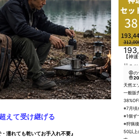
193
【神速
リュッ
の
2
天然エ
一般販売
38%O
※7月
超えて受け継げる
※1個
※狩猟
50以
で・濡れても乾いてお手入れ不要』