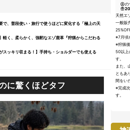
の
2
天然エ
一般販売
要で、普段使い・旅行で使うほどに変化する「極上の天
25%O
※7月
】軽く、柔らかく、強靭なエゾ鹿革『狩猟からこだわる
※狩猟
50以
がスッキリ収まる！】手持ち・ショルダーでも使える
す。
また、
ともあ
間をい
のに驚くほどタフ
※完成
す。