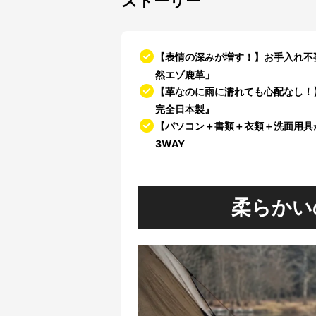
ストーリー
【表情の深みが増す！】お手入れ不
然エゾ鹿革」
【革なのに雨に濡れても心配なし！
完全日本製』
【パソコン＋書類＋衣類＋洗面用具
3WAY
柔らかい