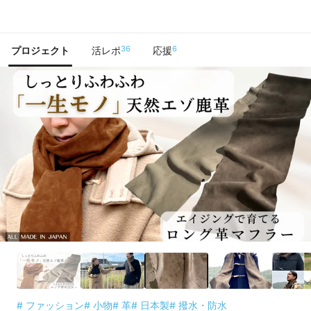
で手に入れよう
36
6
プロジェクト
活レポ
応援
# ファッション
# 小物
# 革
# 日本製
# 撥水・防水