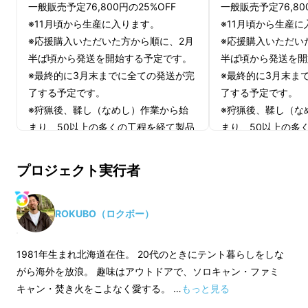
一般販売予定76,800円の25%OFF
一般販売予定76,80
※11月頃から生産に入ります。
※11月頃から生産
※応援購入いただいた方から順に、2月
※応援購入いただい
半ば頃から発送を開始する予定です。
半ば頃から発送を開
※最終的に3月末までに全ての発送が完
※最終的に3月末ま
了する予定です。
了する予定です。
※狩猟後、鞣し（なめし）作業から始
※狩猟後、鞣し（な
まり、50以上の多くの工程を経て製品
まり、50以上の多
となります。
となります。
また、山に住む天然のエゾ鹿の革とい
また、山に住む天然
プロジェクト実行者
うこともあり、一度に多くの生産が難
うこともあり、一度
しくお時間をいただきますことをご了
しくお時間をいただ
承ください。
承ください。
ROKUBO（ロクボー）
1981年生まれ北海道在住。 20代のときにテント暮らしをしな
がら海外を放浪。 趣味はアウトドアで、ソロキャン・ファミ
キャン・焚き火をこよなく愛する。 …
もっと見る