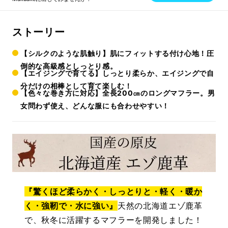
ストーリー
【シルクのような肌触り】肌にフィットする付け心地！圧
倒的な高級感としっとり感。
【エイジングで育てる】しっとり柔らか、エイジングで自
分だけの相棒として育て楽しむ！
【色々な巻き方に対応】全長200㎝のロングマフラー。男
女問わず使え、どんな服にも合わせやすい！
『驚くほど柔らかく・しっとりと・軽く・暖か
く・強靭で・水に強い』
天然の北海道エゾ鹿革
で、秋冬に活躍するマフラーを開発しました！