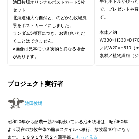
牛乳ボトルがぴった
池田牧場オリジナルポストカード5枚
放牧牛乳をご存じですか？
で、プレゼントや普
セット
放牧され
自由に牧草を食み育った牛の生乳を、
す。
北海道雄大な自然と、のどかな牧場風
低温で殺菌処理した牛乳
です。
景をポストカードにしました。
池田牧場は広大な北海道の最北、夏でも涼しい
本体／約
ランダム5種類につき、お選びいただ
W330×H330×D
浜頓別町にあって、昼夜放牧を行い牛を育てて
くことはできません。
／約W20×H510（
※画像は見本につき実物と異なる場合
います。土づくり、草づくりに自家産の牧草を
素材／植物繊維（ジ
があります。
たっぷり食べた牛の牛乳は、季節に応じて風味
が変化するのが特徴です。
自立する形状で物が
トルのペットボトル
プロジェクト実行者
今回、マクアケで新発売するタイミングは、放
ジュート素材でナチ
牧草の生育が旺盛な時期。
感、アルミでしっか
見渡す限りの大草原でフレッシュな放牧草をお
ジャー・アウトドア
池田牧場
腹いっぱい食べているので、
優しい甘みとさっ
す。
ぱりとした後味の放牧牛乳
です。
昭和20年から酪農一筋75年続いている池田牧場は、昭和60年
牧場で飲んだ時の感動をそのままお届けしま
より現在の放牧主体の酪農スタイルへ移行、放牧歴40年になり
す。
ます。 １９９１年 第２４回宇都 …
もっと見る