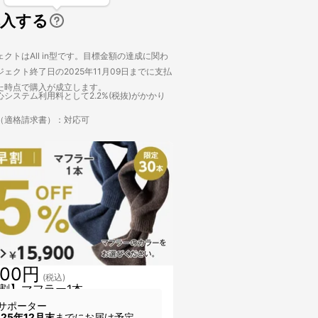
購入する
クトはAll in型です。目標金額の達成に関わ
ェクト終了日の2025年11月09日までに支払
た時点で購入が成立します。
システム利用料として2.2%(税抜)がかかり
（適格請求書）：対応可
900円
(税込)
割】マフラー1本
サポーター
025年12月末
までにお届け予定