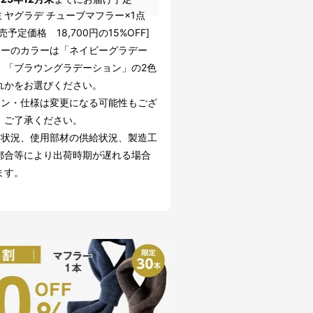
ミヤグラデ チューブマフラー×1点
売予定価格 18,700円の15%OFF]
ラーのカラーは「ネイビーグラデー
」「ブラウングラデーション」の2色
れかをお選びください。
イン・仕様は変更になる可能性もござ
。ご了承ください。
文状況、使用部材の供給状況、製造工
都合等により出荷時期が遅れる場合
ます。