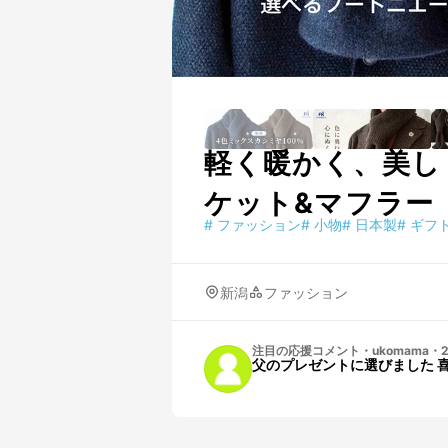
軽く暖かく、美し
ケット&マフラー
#
ファッション
#
小物
#
日本製
#
ギフ
新潟
ファッション
注目の応援コメント
・
ukomama
・
2
父のプレゼントに選びました 