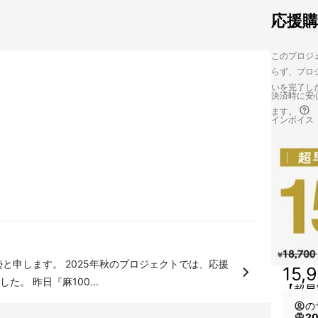
応援
このプロジェ
らず、プロジ
いを完了し
決済時に安心
ます。
インボイス
15,
購入いただき、誠にありがとうございました。 昨日『麻100...
【超早
の
2