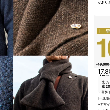
があり
17,
【早割
の
2
・葛飾 
[一般販
※デザ