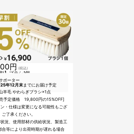
900円
(税込)
割】ブラシ1個
サポーター
025年12月末
までにお届け予定
山羊毛 やわらぎブラシ×1点
売予定価格 19,800円の15%OFF]
イン・仕様は変更になる可能性もござ
。ご了承ください。
文状況、使用部材の供給状況、製造工
都合等により出荷時期が遅れる場合