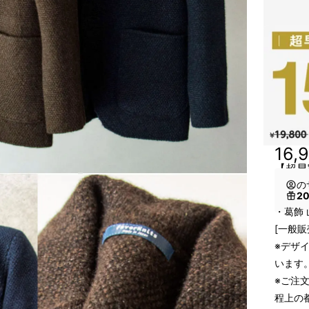
16,
【超早
の
2
・葛飾 
[一般販
※デザ
います
※ご注
程上の