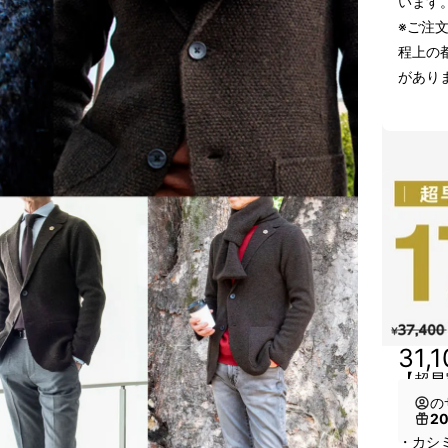
います
※ご注
程上の
があり
31,
【超早
の
2
・カシ