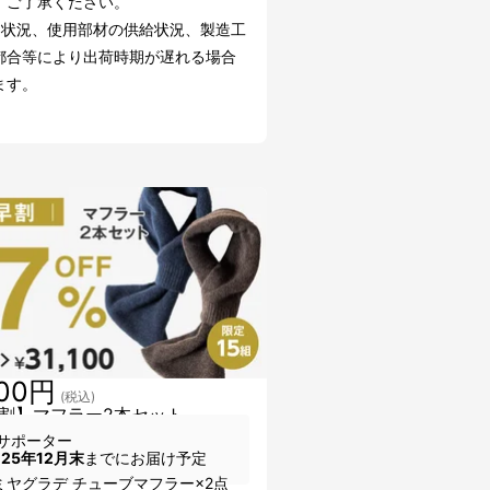
。ご了承ください。
文状況、使用部材の供給状況、製造工
都合等により出荷時期が遅れる場合
ます。
100円
(税込)
割】マフラー2本セット
サポーター
025年12月末
までにお届け予定
ミヤグラデ チューブマフラー×2点