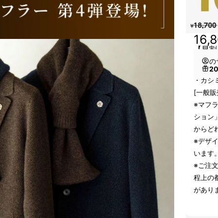
16,
【早割
の
2
・カシ
[一般販
※マフ
ション
からど
※デザ
います
※ご注
程上の
があり