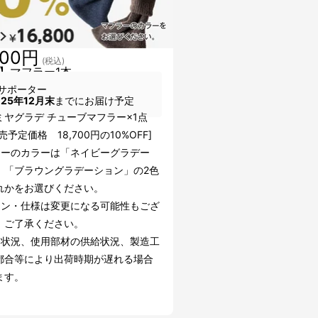
800円
(税込)
】マフラー1本
サポーター
025年12月末
までにお届け予定
ミヤグラデ チューブマフラー×1点
売予定価格 18,700円の10%OFF]
ラーのカラーは「ネイビーグラデー
」「ブラウングラデーション」の2色
れかをお選びください。
イン・仕様は変更になる可能性もござ
。ご了承ください。
文状況、使用部材の供給状況、製造工
都合等により出荷時期が遅れる場合
ます。