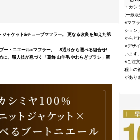
・カシ
[一般販
※マフ
ション
トジャケット&チューブマフラー。 更なる改良を加えた第
からど
※デザ
ト×ブートニエール×マフラー。 8通りから選べる組合せ!
います
めに。職人技が息づく「葛飾 山羊毛 やわらぎブラシ」新
※ご注
程上の
があり