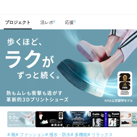
で手に入れよう
6
0
プロジェクト
活レポ
応援
# 靴
# ファッション
# 撥水・防水
# 多機能
# リラックス