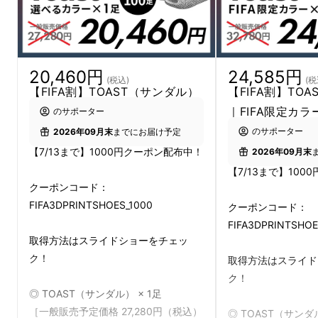
20,460円
24,585円
(税込)
(税
【FIFA割】TOAST（サンダル）
【FIFA割】TO
｜FIFA限定カラ
のサポーター
のサポーター
2026年09月末
までにお届け予定
【7/13まで】1000円クーポン配布中！
2026年09月末
【7/13まで】10
クーポンコード：
FIFA3DPRINTSHOES_1000
クーポンコード：
FIFA3DPRINTSHOE
取得方法はスライドショーをチェッ
ク！
取得方法はスライド
ク！
◎ TOAST（サンダル） × 1足
［一般販売予定価格 27,280円（税込）
◎ TOAST（サンダ