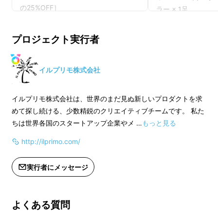
の25%OFF］
ラー × 1足
［一般販売予定価格 3
◎ カラーは3色からお選びいただけま
込）の25%OFF］
プロジェクト実行者
す（ブラック、ホワイト、グリーン）
◎ 送料無料（国内
◎ 送料無料（国内配送のみ）
イルプリモ株式会社
※ご注文状況、使用
※ご注文状況、使用部材の供給状況、
製造工程上の都合等
製造工程上の都合等により出荷時期が
遅れる場合がありま
イルプリモ株式会社は、世界のまだ見ぬ新しいプロダクトを求
遅れる場合があります。
めて探し続ける、少数精鋭のクリエイティブチームです。 私た
ちは世界各国のスタートアップ企業やメ …
もっと見る
http://ilprimo.com/
実行者にメッセージ
よくある質問