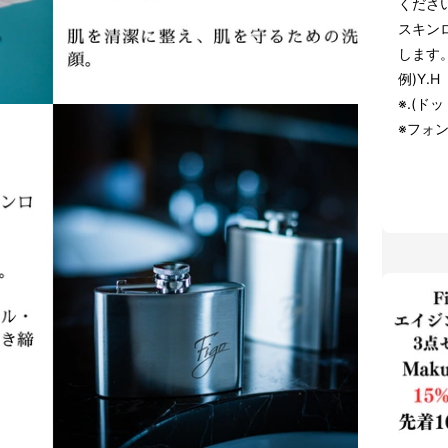
くださ
スキン
します
例)Y.
※.(ド
※フォ