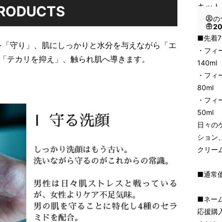
キット
RODUCTS
の
2
■先着7
を「守り」、肌にしっかりと水分を与えながら「エ
・フ
る「テカリを抑え」、触られ肌へ導きます。
140ml
・フ
80ml
・フィ
50ml
日々の
ション
クリー
■通常価
■ネー
応援購