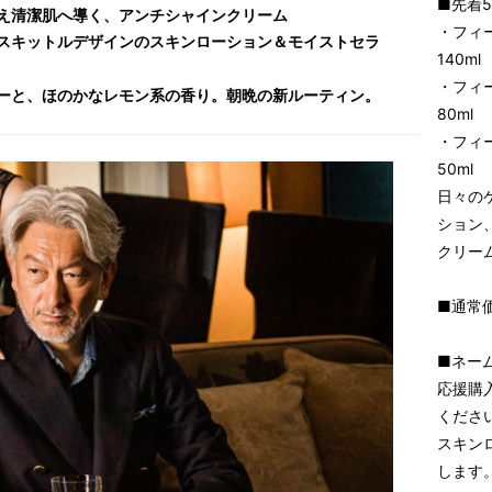
■先着5
え清潔肌へ導く、アンチシャインクリーム
・フ
スキットルデザインのスキンローション＆モイストセラ
140ml
・フ
ーと、ほのかなレモン系の香り。朝晩の新ルーティン。
80ml
・フィ
50ml
日々の
ション
クリー
■通常価
■ネー
応援購
くださ
スキン
します