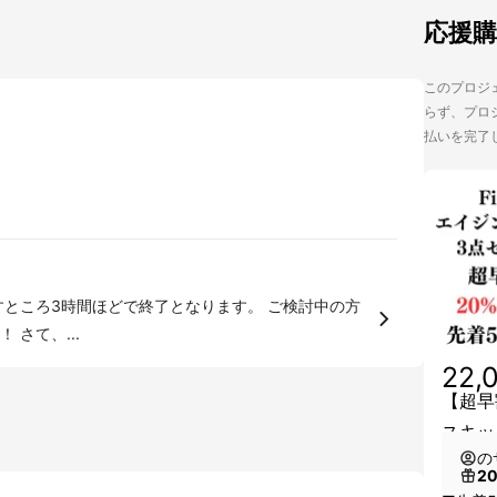
応援
このプロジェ
らず、プロジ
払いを完了
は是非ご支援よろしくお願いいたします！ さて、...
22,
【超早
スキッ
の
2