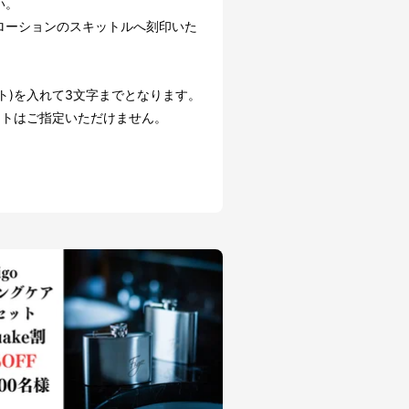
い。
ローションのスキットルへ刻印いた
。
H
ット)を入れて3文字までとなります。
ントはご指定いただけません。