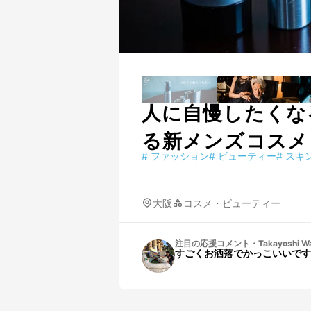
人に自慢したくな
る新メンズコスメ
#
ファッション
#
ビューティー
#
スキ
大阪
コスメ・ビューティー
注目の応援コメント
・
Takayoshi W
すごくお洒落でかっこいいです