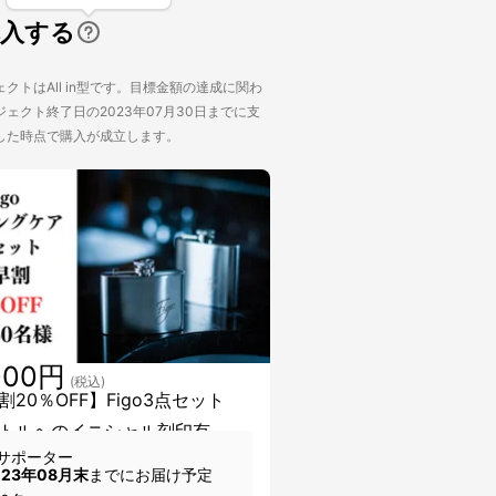
購入する
クトはAll in型です。目標金額の達成に関わ
ェクト終了日の2023年07月30日までに支
した時点で購入が成立します。
000円
(税込)
割20％OFF】Figo3点セット
トルへのイニシャル刻印有
サポーター
023年08月末
までにお届け予定