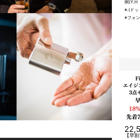
例)Y.
※.(ド
※フォ
22,
【早割