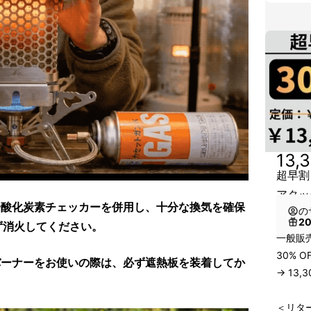
13,
超早割
アタッ
一酸化炭素チェッカーを併用し、十分な換気を確保
の
2
ず消火してください。
一般販売
30% O
バーナーをお使いの際は、必ず遮熱板を装着してか
→ 13,
＜リタ