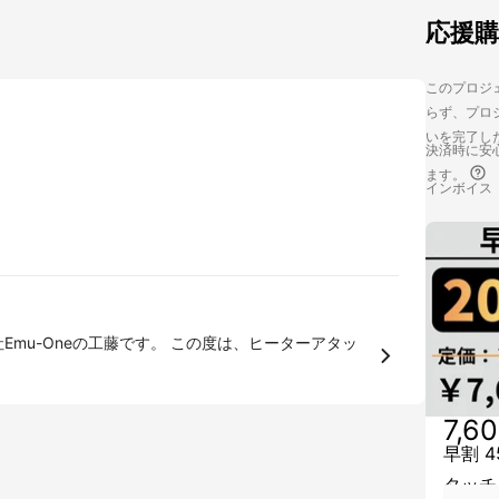
応援
このプロジェ
らず、プロジ
いを完了し
決済時に安心
ます。
インボイス
7,6
早割 
タッチ