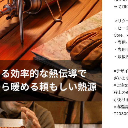
→ 7,7
＜リタ
・ヒータ
Core」x
・専用ハ
・専用収
・取扱説
※デザ
ざいま
※ご注
程上の
があり
※適格
T2030