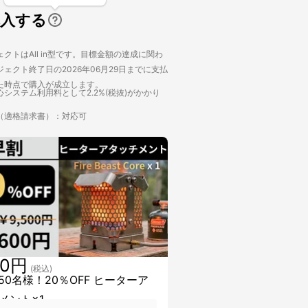
購入する
クトはAll in型です。目標金額の達成に関わ
ェクト終了日の2026年06月29日までに支払
た時点で購入が成立します。
システム利用料として2.2%(税抜)がかかり
（適格請求書）：対応可
00円
(税込)
450名様！20％OFF ヒーターア
メント×1