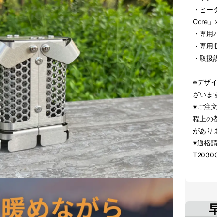
・ヒータ
Core」x
・専用ハ
・専用収
・取扱説
※デザ
ざいま
※ご注
程上の
があり
※適格
T2030