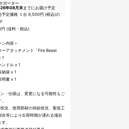
サポーター
026年08月末
までにお届け予定
予定価格 １台 9,500円 (税込)の
FF
00円 (送料・税込)
ーン内容＞
ーアタッチメント「Fire Beast
 1
ンドル x 1
納袋 x 1
明書 x 1
イン・仕様は、変更になる可能性もご
す。
文状況、使用部材の供給状況、製造工
都合等により出荷時期が遅れる場合
ます。