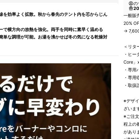
の
2
線を効率よく拡散。秋から春先のテント内を芯からじん
一般販売
20% O
ーで横方向の放熱を強化。両手を同時に素早く温める
→ 7,6
簡単な調理が可能。お湯を沸かせば冬の気になる乾燥対
＜リタ
・ヒータ
Core」x
・専用ハ
・専用収
・取扱説
※デザ
ざいま
※ご注
程上の
があり