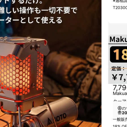
※適格
T2030
7,7
Maku
ターア
の
2
一般販売
18% OF