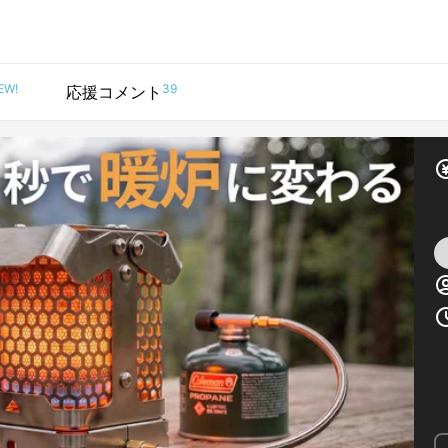
EW!
39
応援コメント