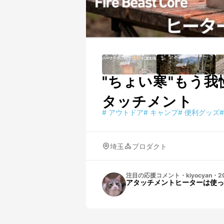
"ちょい寒"もう
タッチメント
#
アウトドア
#
キャンプ
#
便利グッズ
#
埼玉
プロダクト
注目の応援コメント
・
kiyocyan
・
2
アタッチメントヒーターは使っ