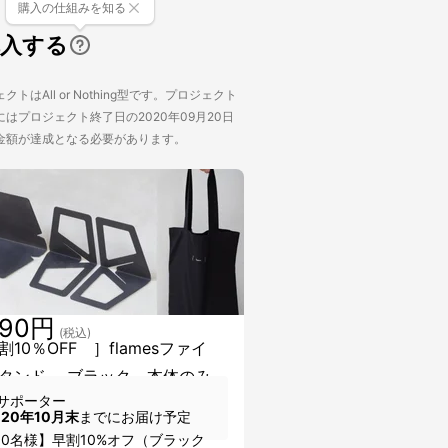
購入の仕組みを知る
購入する
トはAll or Nothing型です。プロジェクト
はプロジェクト終了日の2020年09月20日
金額が達成となる必要があります。
890円
(税込)
10％OFF ］flamesファイ
タンド ブラック 本体のみ
サポーター
020年10月末
までにお届け予定
60名様】早割10%オフ（ブラック