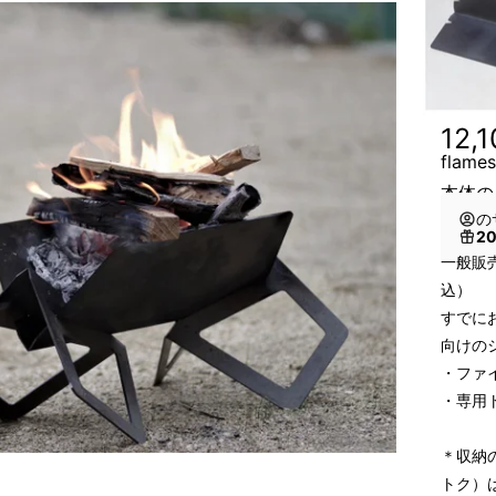
12,
fla
本体の
の
2
一般販売
込）
すでに
向けの
・ファ
・専用
＊収納
トク）