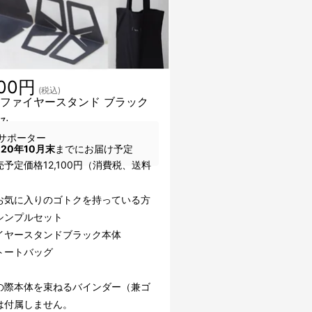
100円
(税込)
mesファイヤースタンド ブラック
み
サポーター
020年10月末
までにお届け予定
予定価格12,100円（消費税、送料
お気に入りのゴトクを持っている方
シンプルセット
イヤースタンドブラック本体
トートバッグ
の際本体を束ねるバインダー（兼ゴ
は付属しません。