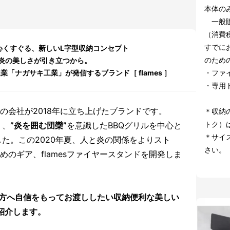
本体の
一般販売
（消費
すでに
心くすぐる、新しいL字型収納コンセプト
のため
炎の美しさが引き立つから。
「ナガサキ工業」が発信するブランド［ flames ］
・ファ
・専用
加工の会社が2018年に立ち上げたブランドです。
＊収納
トク）
り、
”炎を囲む団欒”
を意識したBBQグリルを中心と
＊サイ
た。この2020年夏、人と炎の関係をよりスト
さい。
めのギア、flamesファイヤースタンドを開発しま
の方へ自信をもってお渡ししたい収納便利な美しい
ご紹介します。