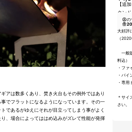
【追加
タンド
の
2
大好評
（202
一般販
料込）
・ファ
・バイ
・専用
アギアは数多くあり、焚き火台もその例外ではあり
＊サイ
る事でフラットになるようになっています。その一
さい。
ットであるがゆえにそれが目立ってしまう事がよく
たり、場合によってははめ込みがズレて性能が発揮