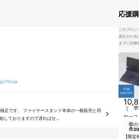
応援
このプロジェク
成立のために
までに目標
jp/?hl=ja
10,
［ 早割
ド本体の一般販売と同
ヤース
始しておりますので遅ればせ...
の
2
【限定