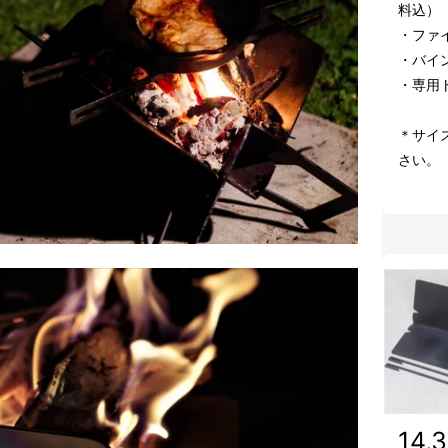
料込）
・ファ
・バイ
・専用
＊サイ
さい。
14,