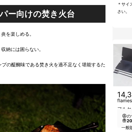
＊サイ
パー向け
の焚き火台
さい。
と炎を楽しめる。
、収納には困らない。
キャンプの醍醐味である焚き火を過不足なく堪能するた
14,
fla
フルセ
の
2
一般販