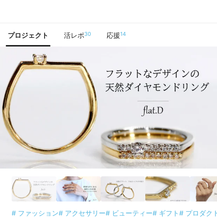
で手に入れよう
30
14
プロジェクト
活レポ
応援
# ファッション
# アクセサリー
# ビューティー
# ギフト
# プロダク