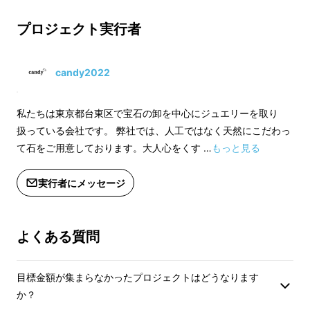
プロジェクト実行者
candy2022
私たちは東京都台東区で宝石の卸を中心にジュエリーを取り
扱っている会社です。 弊社では、人工ではなく天然にこだわっ
て石をご用意しております。大人心をくす …
もっと見る
実行者にメッセージ
魅力①：形状へのこだわり
～なぜフラットなのか
よくある質問
Flat.Dは、指に着けた時の見え方にこだわって
目標金額が集まらなかったプロジェクトはどうなります
作成しました。上部がフラットになる事で、見
か？
える面積や角度が違って、華奢なリングなのに