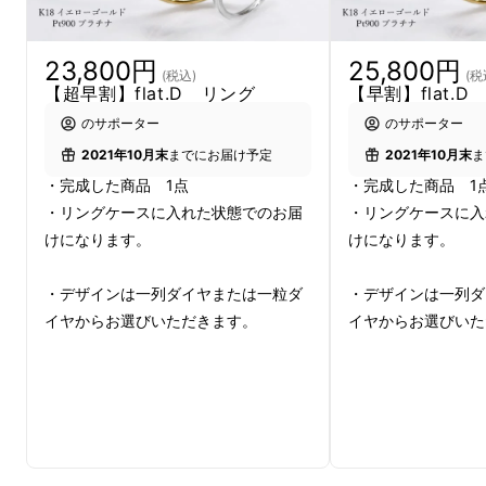
23,800円
25,800円
(税込)
(税
【超早割】flat.D リング
【早割】flat.
のサポーター
のサポーター
2021年10月末
までにお届け予定
2021年10月末
ま
・完成した商品 1点
・完成した商品 1
・リングケースに入れた状態でのお届
・リングケースに入
けになります。
けになります。
Makuakeにて新ブランドデ
・デザインは一列ダイヤまたは一粒ダ
・デザインは一列ダ
イヤからお選びいただきます。
イヤからお選びいた
ビュー
【flat.D】の魅力