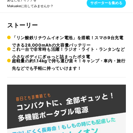
あなたもアイデアを
サポーターを集める
Makuakeに出してみませんか？
ストーリー
「リン酸鉄リチウムイオン電池」を搭載！スマホ9台充電
できる28,000mAhの大容量バッテリー
これ一台で非常時も活躍！ラジオ・ライト・ランタンなど
小さなボディにぎゅっと詰まったポタ電
超軽量の約1.14kgで持ち運び楽々！キャンプ・車内・旅行
先などでも手軽に持っていけます！