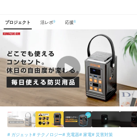
で手に入れよう
9
6
プロジェクト
活レポ
応援
# ガジェット
# テクノロジー
# 充電器
# 家電
# 災害対策