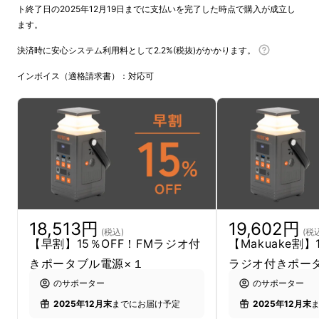
ト終了日の2025年12月19日までに支払いを完了した時点で購入が成立し
ます。
決済時に安心システム利用料として2.2%(税抜)がかかります。
インボイス（適格請求書）：対応可
18,513円
19,602円
(税込)
(税
【早割】15％OFF！FMラジオ付
【Makuake割】
きポータブル電源×１
ラジオ付きポー
のサポーター
のサポーター
2025年12月末
までにお届け予定
2025年12月末