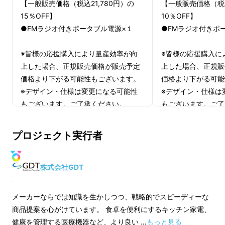
【一般販売価格（税込21,780円）の
【一般販売価格（税込
15％OFF】
10％OFF】
●FMラジオ付きポータブル電源×１
●FMラジオ付きポ
※皆様の応援購入により量産効率が向
※皆様の応援購入に
上した場合、正規販売価格が販売予定
上した場合、正規販
価格より下がる可能性もございます。
価格より下がる可能
※デザイン・仕様は変更になる可能性
※デザイン・仕様は
もございます。ご了承ください。
もございます。ご了
※ご注文状況、使用部材の供給状況、
※ご注文状況、使用
製造工程上の都合などにより出荷時期
製造工程上の都合な
プロジェクト実行者
が遅れる場合があります。
が遅れる場合があり
※適格請求書発行事業者登録番号：あ
※適格請求書発行事
り
り
株式会社GDT
（適格請求書発行事業者登録番号の記
（適格請求書発行事
載のあるインボイスが必要な場合は、
載のあるインボイス
メーカーならでは知識を生かしつつ、戦略的でスピーディーな
Makuakeメッセージにて実行者に直接
Makuakeメッセ
商品提案を心がけています。 食卓を便利にするキッチン家電、
お問合せください）
お問合せください）
健康を管理する医療機器など、より良い …
もっと見る