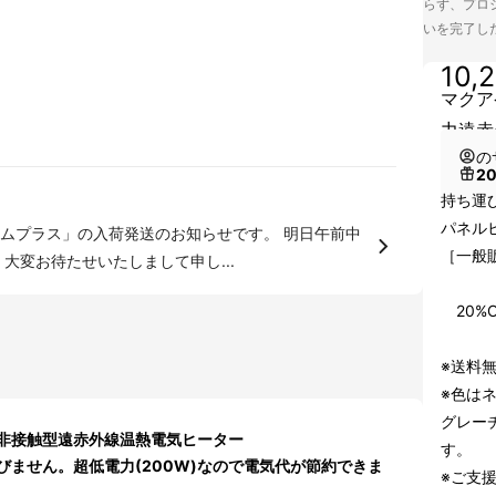
らず、プロジ
いを完了し
10,
マクア
力遠赤
の
2
持ち運
パネルヒ
ムプラス」の入荷発送のお知らせです。 明日午前中
［一般販
大変お待たせいたしまして申し...
↓↓
20%O
※送料無
※色は
グレー
非接触型遠赤外線温熱電気ヒーター
す。
ません。超低電力(200W)なので電気代が節約できま
※ご支