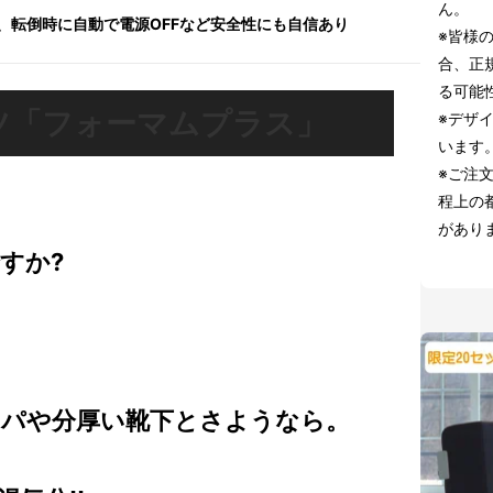
ん。
、転倒時に自動で電源OFFなど安全性にも自信あり
※皆様
合、正
る可能
ツ「フォーマムプラス」
※デザ
います
※ご注
程上の
があり
すか?
パや分厚い靴下とさようなら。