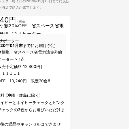
ェクト終了日の2019年12月13日までに支払
た時点で購入が成立します。
240円
(税込)
ケ割20%OFF 省スペース省電
外線パネルヒーター
サポーター
020年01月末
までにお届け予定
び簡単・省スペース省電力遠赤外線
ーター × 1点
売予定価格 12,800円］
↓↓↓
FF 10,240円 限定20台!!
料 (沖縄・離島は除く)
ネイビーとネイビーチェックとピンク
チェックの3色からお選びいただけま
援後の返品やキャンセルはできませ