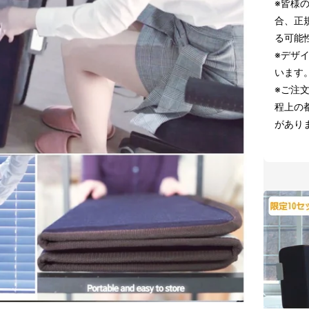
※皆様
合、正
る可能
※デザ
います
※ご注
程上の
があり