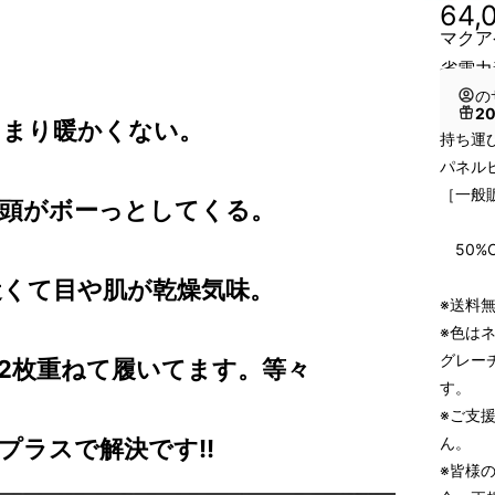
64,
マクア
省電力
の
2
あまり暖かくない。
持ち運
パネルヒ
［一般販
り頭がボーっとしてくる。
↓↓
50%O
近くて目や肌が乾燥気味。
※送料無
※色は
グレー
を2枚重ねて履いてます。等々
す。
※ご支
ん。
プラスで解決です!!
※皆様