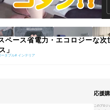
スペース省電力・エコロジーな次
ス」
ポータブル
#
インテリア
応援
このプロジェ