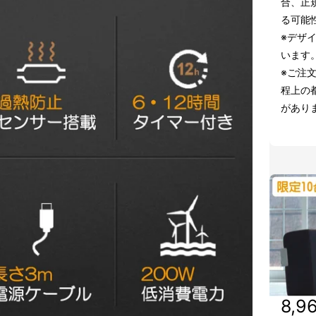
合、正
る可能
※デザ
います
※ご注
程上の
があり
8,9