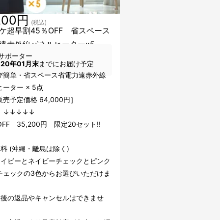
200円
(税込)
ケ超早割45％OFF 省スペース
遠赤外線パネルヒーターx5
サポーター
020年01月末
までにお届け予定
び簡単・省スペース省電力遠赤外線
ーター × 5点
売予定価格 64,000円］
↓↓↓
FF 35,200円 限定20セット!!
料 (沖縄・離島は除く)
ネイビーとネイビーチェックとピンク
チェックの3色からお選びいただけま
援後の返品やキャンセルはできませ