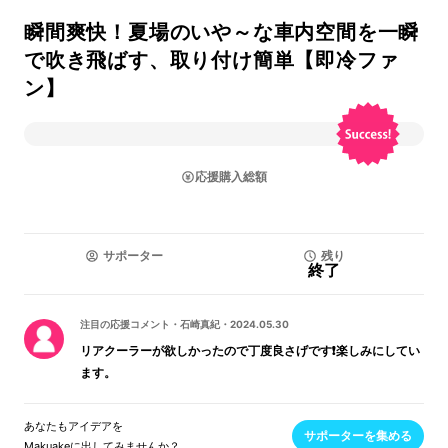
瞬間爽快！夏場のいや～な車内空間を一瞬
で吹き飛ばす、取り付け簡単【即冷ファ
ン】
応援購入総額
サポーター
残り
終了
注目の応援コメント
・
石崎真紀
・
2024.05.30
リアクーラーが欲しかったので丁度良さげです❗楽しみにしてい
ます。
あなたもアイデアを
サポーターを集める
Makuakeに出してみませんか？