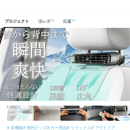
で手に入れよう
10
24
プロジェクト
活レポ
応援
# 多機能
# 便利グッズ
# カー用品
# リラックス
# アウトドア