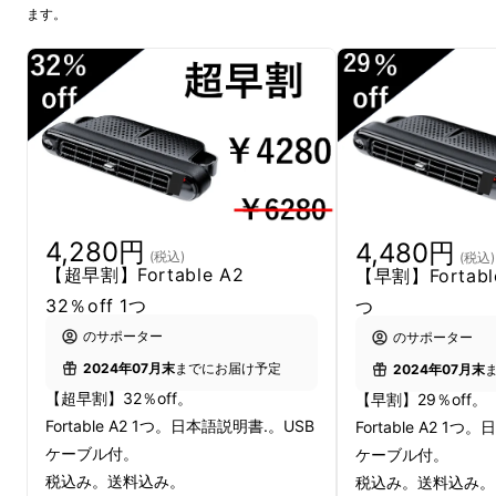
ます。
冷房だけでは克服できない車内の不快な環境に
最適なアイテムです。座席全体に風を送り、愛
車内に心地よい風を循環させます。
今回はそんな環境を一瞬で変えてしまう便利ア
イテムを紹介させて頂きます。
※弊社は「Fortable A2」の日本における独占
4,280円
4,480円
(税込)
(税込)
【超早割】Fortable A2
【早割】Fortable
販売権を有する正規代理店です。詳細に関して
32％off 1つ
つ
は、ページ下部のリスク＆チャレンジをご確認
ください。
のサポーター
のサポーター
2024年07月末
までにお届け予定
2024年07月末
【超早割】32％off。
【早割】29％off。
Fortable A2 1つ。日本語説明書.。USB
Fortable A2 1
ケーブル付。
ケーブル付。
税込み。送料込み。
税込み。送料込み。